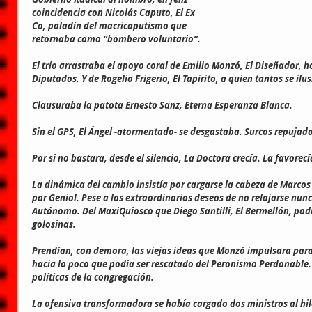
coincidencia con Nicolás Caputo, El Ex 
Co, paladín del macricaputismo que 
retornaba como “bombero voluntario”.
El trío arrastraba el apoyo coral de Emilio Monzó, El Diseñador, h
Diputados. Y de Rogelio Frigerio, El Tapirito, a quien tantos se il
Clausuraba la patota Ernesto Sanz, Eterna Esperanza Blanca.
Sin el GPS, El Ángel -atormentado- se desgastaba. Surcos repujados
Por si no bastara, desde el silencio, La Doctora crecía. La favorec
La dinámica del cambio insistía por cargarse la cabeza de Marcos P
por Geniol. Pese a los extraordinarios deseos de no relajarse nunca 
Autónomo. Del MaxiQuiosco que Diego Santilli, El Bermellón, pod
golosinas.
Prendían, con demora, las viejas ideas que Monzó impulsara para 
hacia lo poco que podía ser rescatado del Peronismo Perdonable. 
políticas de la congregación.
La ofensiva transformadora se había cargado dos ministros al hil