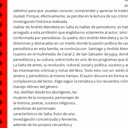
pa
salteños para que  puedan conocer, comprender y apreciar la tradición
ciudad. Porque, efectivamente, se percibe en la lectura de sus crón
investigación histórica realizada.
Hablar de Andrés Mendieta en Salta es hablar de periodismo, es h
arraigado a esta profesión que engloba no solamente al autor, sino 
conformada por periodistas. Su padre, don Andrés Mendieta y su tío
directrices y destacadas en un medio donde la pasión política de ca
periodística en esta familia, se continúa con  Santiago y Andrés Mend
nuestro en el multimedio de Canal 2, de San Salvador de Jujuy, do
periodística y su cultura, sobre todo en uno de los programas que di
La Salta de antes, su evolución, cultural, social y política, sucesos y
las interesantes crónicas y notas del libro. Todo esto con un  estilo 
ameno y periodístico al mismo tiempo. El autor discurre en forma sin
complacencia del lector. Elige según la temática y los recuerdos cróni
manejo idóneo del género.
 Así, desfilan desde los aborígenes, las 
mujeres de la conquista, personajes de 
la historia, poetas, sucesos religiosos, 
anécdotas de personajes 
característicos de Salta, fruto de una 
investigación concienzuda y ferviente, 
además de los propios recuerdos y 