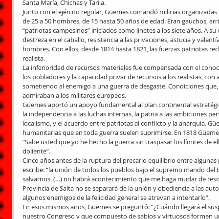
Santa María, Chichas y Tarija.
Junto con el ejército regular, Güemes comandó milicias organizada
de 25 a 50 hombres, de 15 hasta 50 años de edad. Eran gauchos, arri
“patriotas campesinos” iniciados como jinetes a los siete años. A su
destreza en el caballo, resistencia a las privaciones, astucia y valent
hombres. Con ellos, desde 1814 hasta 1821, las fuerzas patriotas rech
realista.
La inferioridad de recursos materiales fue compensada con el conoci
los pobladores y la capacidad privar de recursos a los realistas, con 
sometiendo al enemigo a una guerra de desgaste. Condiciones que, 
admiraban a los militares europeos.
Güemes aportó un apoyo fundamental al plan continental estratég
la independencia a las luchas internas, la patria a las ambiciones pers
localismo, y el acuerdo entre patriotas al conflicto y la anarquía. 
humanitarias que en toda guerra suelen suprimirse. En 1818 Güemes 
“Sabe usted que yo he hecho la guerra sin traspasar los límites de 
doliente”.
Cinco años antes de la ruptura del precario equilibrio entre alguna
escribe: “la unión de todos los pueblos bajo el supremo mando del 
salvarnos. (…) no habrá acontecimiento que me haga mudar de resol
Provincia de Salta no se separará de la unión y obediencia a las a
algunos enemigos de la felicidad general se atrevan a intentarlo”.
En esos mismos años, Güemes se preguntó: “¿Cuándo llegará el sus
nuestro Congreso y que compuesto de sabios y virtuosos formen una 