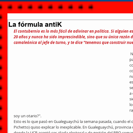
La fórmula antiK
El contubernio es lo más fácil de adivinar en política. Si alguien 
20 años y nunca ha sido imprescindible, sino que su única razón d
camaleónica al jefe de turno, y te dice “tenemos que construir nu
 No tenemos nada que ver con el 
p
c
co
nu
es
se
a 
si
lo
ra
soy un otario?".
Esto es lo que pasó en Gualeguaychú la semana pasada, cuando el o
Pichetto) quiso explicar lo inexplicable. En Gualeguaychú, provincia 
donde la UCR aceptó ser aliada electoral y de gestión del PRO coman