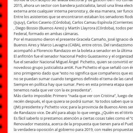
2015, ahora un sector con bandera justicialista, lanzó una línea elec
externa ante cualquier interna peronista y, de esa manera, ser funci
Entre los asistentes que se encontraron estaban los senadores Rodo
(Jujuy), Carlos Caserio (Córdoba), Carlos Camau Espínola (Corrientes)
, Diego Bossio (Buenos Aires) y Martín Llayrora (Córdoba), todos pe
Federal, formado en ambas cámaras.
Por el massismo dieron el presente Graciela Camaño, José Ignacio d
Buenos Aires y Marco Lavagna (CABA), entre otros. Del randazzismo
acompañó a Florencio Randazzo en la boleta a senador en la última 
El anfitrión fue el senador Nacional Pedro Guastavino y el organizad
fue el senador Nacional Miguel Ángel  Pichetto, quien se convirtió en e
novedoso grupo justicialista antiK. Fue Pichetto el que señaló con é
sino primigenio dado que “esto no significa que compañeros que estu
no se puedan sumar cuando tengamos definido el tema de las cand
Siempre en política hay que sumar. Pero en esta primera etapa que
tenemos nada que ver con la ex presidenta”.
Más clarito imposible: Primero “nada que ver con Cristina”, luego det
recién después, el que quiera se podrá sumar. Ya todos saben que s
(JM) presidente y Pichetto vice; para la provincia de Buenos Aires s
de Randazzo vice. De ahí para abajo lo que venga. ¿Quién es el titiri
Es fácil saberlo si prestamos atención a ciertas cosas tales como el “
Renovador massista, acerca de la propuesta que tienen para el Pue
la verdadera oposición al gobierno para 2019, con reales propuestas