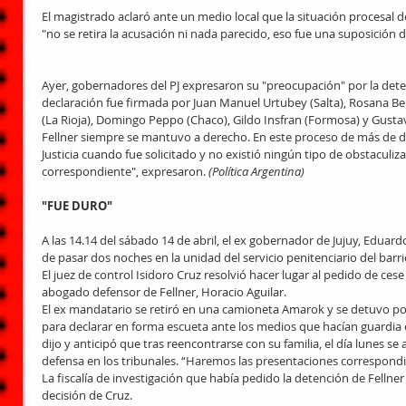
El magistrado aclaró ante un medio local que la situación procesal
"no se retira la acusación ni nada parecido, eso fue una suposición 
Ayer, gobernadores del PJ expresaron su "preocupación" por la dete
declaración fue firmada por Juan Manuel Urtubey (Salta), Rosana Ber
(La Rioja), Domingo Peppo (Chaco), Gildo Insfran (Formosa) y Gustav
Fellner siempre se mantuvo a derecho. En este proceso de más de do
Justicia cuando fue solicitado y no existió ningún tipo de obstaculizac
correspondiente", expresaron. 
(Política Argentina)
"FUE DURO"
A las 14.14 del sábado 14 de abril, el ex gobernador de Jujuy, Eduardo
de pasar dos noches en la unidad del servicio penitenciario del barr
El juez de control Isidoro Cruz resolvió hacer lugar al pedido de cese
abogado defensor de Fellner, Horacio Aguilar. 
El ex mandatario se retiró en una camioneta Amarok y se detuvo po
para declarar en forma escueta ante los medios que hacían guardia 
dijo y anticipó que tras reencontrarse con su familia, el día lunes se
defensa en los tribunales. “Haremos las presentaciones correspondie
La fiscalía de investigación que había pedido la detención de Fellne
decisión de Cruz. 