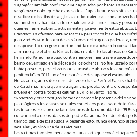
Y agregó: "También confirmo que hay mucho por hacer. Es necesario
vergüenza y dolor que ha expresado el Papa durante su visita se tr
erradicar de las filas de la Iglesia a todos quienes se han aprovecha
su ministerio y han abusado sexualmente de niños, niñas y personas
quienes han encubierto activamente y pasivamente estos abusos. Es 
Francisco. Es ofensivo para nosotros y para todos los que han sufrid
Juan Andrés Murillo, otra de las víctimas del religioso pederasta, re
desaprovechó una gran oportunidad: la de escuchar a la comunida
afirmado que el obispo Barros había encubierto los abusos de Kara
Fernando Karadima abusó contra menores mientras era sacerdote d
barrio de Santiago en la década de los ochenta. No fue juzgado por t
había prescrito, pero el Vaticano lo acusó de abuso y lo condenó a "r
penitencia" en 2011, un año después de destaparse el escándalo.
Horas antes, antes de emprender vuelo hacia Perú, el Papa se había r
de Karadima: "El día que me traigan una prueba contra el obispo Bar
prueba en contra, todo es calumnia", dijo el Santo Padre.
"Nosotros y otros testigos hemos declarado la presencia del obispo
psicológicos y los abusos sexuales cometidos por el sacerdote Karadi
testimonios, se sabe que los miembros de la comunidad de “El Bosqu
conocimiento de los abusos del padre Karadima. Siendo el obispo Ba
tiempo, sabía de los abusos. A pesar de esto, nunca denunció al sace
sexuales", explicó una de las víctimas.
Las víctimas también mencionaron una carta que envió el papa en 20