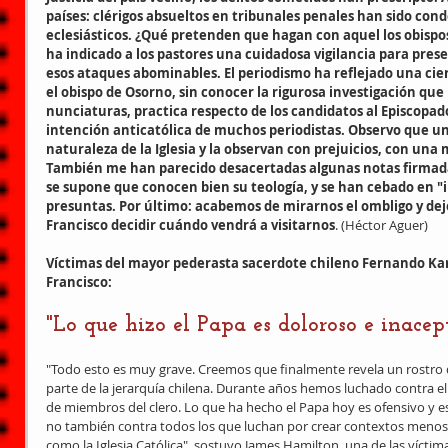
países: clérigos absueltos en tribunales penales han sido con
eclesiásticos. ¿Qué pretenden que hagan con aquel los obispo
ha indicado a los pastores una cuidadosa vigilancia para prese
esos ataques abominables. El periodismo ha reflejado una cier
el obispo de Osorno, sin conocer la rigurosa investigación que l
nunciaturas, practica respecto de los candidatos al Episcopado
intención anticatólica de muchos periodistas. Observo que un
naturaleza de la Iglesia y la observan con prejuicios, con una m
También me han parecido desacertadas algunas notas firmad
se supone que conocen bien su teología, y se han cebado en "in
presuntas. Por último: acabemos de mirarnos el ombligo y deje
Francisco decidir cuándo vendrá a visitarnos
. (Héctor Aguer)
Víctimas del mayor pederasta sacerdote chileno Fernando Kar
Francisco:
"Lo que hizo el Papa es doloroso e inacep
"Todo esto es muy grave. Creemos que finalmente revela un rostro d
parte de la jerarquía chilena. Durante años hemos luchado contra el
de miembros del clero. Lo que ha hecho el Papa hoy es ofensivo y es
no también contra todos los que luchan por crear contextos menos 
como la Iglesia Católica", sostuvo James Hamilton, una de las vícti