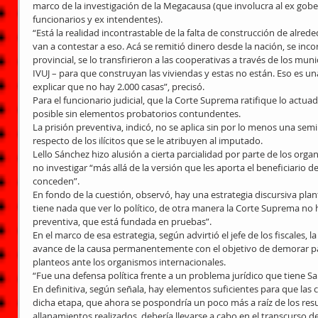
marco de la investigación de la Megacausa (que involucra al ex gobe
funcionarios y ex intendentes).
“Está la realidad incontrastable de la falta de construcción de alred
van a contestar a eso. Acá se remitió dinero desde la nación, se inco
provincial, se lo transfirieron a las cooperativas a través de los munic
IVUJ – para que construyan las viviendas y estas no están. Eso es un
explicar que no hay 2.000 casas”, precisó.
Para el funcionario judicial, que la Corte Suprema ratifique lo actuado
posible sin elementos probatorios contundentes.
La prisión preventiva, indicó, no se aplica sin por lo menos una semi
respecto de los ilícitos que se le atribuyen al imputado.
Lello Sánchez hizo alusión a cierta parcialidad por parte de los org
no investigar “más allá de la versión que les aporta el beneficiario d
conceden”.
En fondo de la cuestión, observó, hay una estrategia discursiva pla
tiene nada que ver lo político, de otra manera la Corte Suprema no hu
preventiva, que está fundada en pruebas”.
En el marco de esa estrategia, según advirtió el jefe de los fiscales, 
avance de la causa permanentemente con el objetivo de demorar par
planteos ante los organismos internacionales.
“Fue una defensa política frente a un problema jurídico que tiene Sal
En definitiva, según señala, hay elementos suficientes para que las 
dicha etapa, que ahora se pospondría un poco más a raíz de los resu
allanamientos realizados, debería llevarse a cabo en el transcurso de