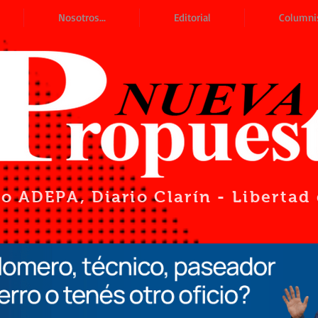
Nosotros...
Editorial
Columni
io ADEPA
, Diario Clarín - Liberta