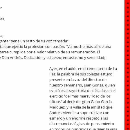
on 
 
as 
a, 
sigente" tiene un resto de su voz cansada".
ta que ejerció la profesión con pasión. "Va mucho más allí de una 
tarea cumplida por el valor relativo de su remuneración. El 
de Don Andrés. Dedicación y esfuerzo; entusiasmo y serenidad; 
Ayer, en el adiós en el cementerio de La 
Paz, la palabra de sus colegas estuvo 
presente en la voz del director de 
nuestro semanario, Juan Gonza, quien 
evocó esa trayectoria de décadas en el 
ejercicio “del más maravilloso de los 
oficios” al decir del gran Gabo García 
Márquez, y la valía de la amistad que 
Andrés Mendieta supo cultivar con 
esmero y un enorme respeto a las 
discrepancias lógicas de pensamiento 
en todos los principios que rigen la vida 