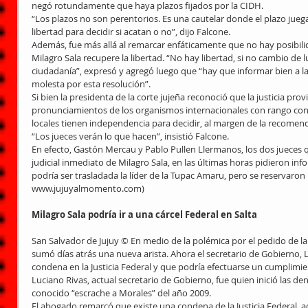
negó rotundamente que haya plazos fijados por la CIDH. 
“Los plazos no son perentorios. Es una cautelar donde el plazo juega
libertad para decidir si acatan o no”, dijo Falcone.
Además, fue más allá al remarcar enfáticamente que no hay posibili
Milagro Sala recupere la libertad. “No hay libertad, si no cambio de l
ciudadanía”, expresó y agregó luego que “hay que informar bien a la 
molesta por esta resolución”. 
Si bien la presidenta de la corte jujeña reconoció que la justicia prov
pronunciamientos de los organismos internacionales con rango cons
locales tienen independencia para decidir, al margen de la recomend
“Los jueces verán lo que hacen”, insistió Falcone. 
En efecto, Gastón Mercau y Pablo Pullen Llermanos, los dos jueces q
judicial inmediato de Milagro Sala, en las últimas horas pidieron in
podría ser trasladada la líder de la Tupac Amaru, pero se reservaron l
www.jujuyalmomento.com)
Milagro Sala podría ir a una cárcel Federal en Salta
San Salvador de Jujuy © En medio de la polémica por el pedido de la 
sumó días atrás una nueva arista. Ahora el secretario de Gobierno, L
condena en la Justicia Federal y que podría efectuarse un cumplimie
Luciano Rivas, actual secretario de Gobierno, fue quien inició las de
conocido “escrache a Morales” del año 2009.
El abogado remarcó que existe una condena de la Justicia Federal, a