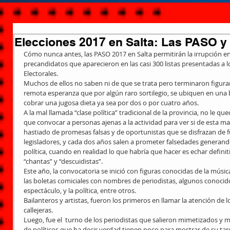
Elecciones 2017 en Salta: Las PASO y 
Cómo nunca antes, las PASO 2017 en Salta permitirán la irrupción en 
precandidatos que aparecieron en las casi 300 listas presentadas a 
Electorales.
Muchos de ellos no saben ni de que se trata pero terminaron figuran
remota esperanza que por algún raro sortilegio, se ubiquen en una b
cobrar una jugosa dieta ya sea por dos o por cuatro años.
A la mal llamada “clase política” tradicional de la provincia, no le qu
que convocar a personas ajenas a la actividad para ver si de esta m
hastiado de promesas falsas y de oportunistas que se disfrazan de f
legisladores, y cada dos años salen a prometer falsedades generando 
política, cuando en realidad lo que habría que hacer es echar defin
“chantas” y “descuidistas”.
Este año, la convocatoria se inició con figuras conocidas de la músi
las boletas comiciales con nombres de periodistas, algunos conocidos
espectáculo, y la política, entre otros.
Bailanteros y artistas, fueron los primeros en llamar la atención de l
callejeras.
Luego, fue el  turno de los periodistas que salieron mimetizados y
de políticos que ha decir verdad tienen poco para mostrar de su tarea