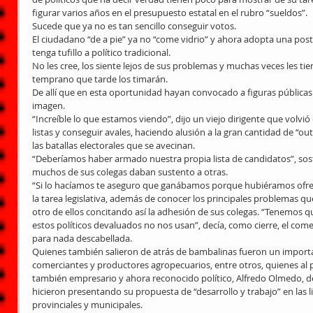
figurar varios años en el presupuesto estatal en el rubro “sueldos”.
Sucede que ya no es tan sencillo conseguir votos.
El ciudadano “de a pie” ya no “come vidrio” y ahora adopta una postu
tenga tufillo a político tradicional.
No les cree, los siente lejos de sus problemas y muchas veces les 
temprano que tarde los timarán.
De allí que en esta oportunidad hayan convocado a figuras pública
imagen.
“Increíble lo que estamos viendo”, dijo un viejo dirigente que volvi
listas y conseguir avales, haciendo alusión a la gran cantidad de “ou
las batallas electorales que se avecinan.
“Deberíamos haber armado nuestra propia lista de candidatos”, so
muchos de sus colegas daban sustento a otras.
“Si lo hacíamos te aseguro que ganábamos porque hubiéramos ofrec
la tarea legislativa, además de conocer los principales problemas que 
otro de ellos concitando así la adhesión de sus colegas. “Tenemos qu
estos políticos devaluados no nos usan”, decía, como cierre, el comen
para nada descabellada.
Quienes también salieron de atrás de bambalinas fueron un import
comerciantes y productores agropecuarios, entre otros, quienes al p
también empresario y ahora reconocido político, Alfredo Olmedo, deci
hicieron presentando su propuesta de “desarrollo y trabajo” en las li
provinciales y municipales.