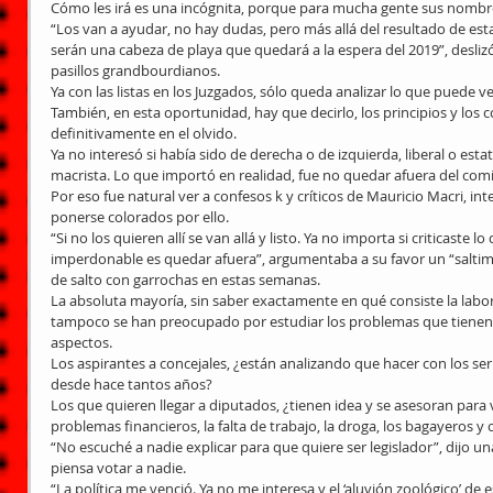
Cómo les irá es una incógnita, porque para mucha gente sus nombre
“Los van a ayudar, no hay dudas, pero más allá del resultado de esta
serán una cabeza de playa que quedará a la espera del 2019”, desliz
pasillos grandbourdianos.
Ya con las listas en los Juzgados, sólo queda analizar lo que puede ve
También, en esta oportunidad, hay que decirlo, los principios y lo
definitivamente en el olvido.
Ya no interesó si había sido de derecha o de izquierda, liberal o estatis
macrista. Lo que importó en realidad, fue no quedar afuera del comi
Por eso fue natural ver a confesos k y críticos de Mauricio Macri, i
ponerse colorados por ello.
“Si no los quieren allí se van allá y listo. Ya no importa si criticaste 
imperdonable es quedar afuera”, argumentaba a su favor un “saltim
de salto con garrochas en estas semanas.
La absoluta mayoría, sin saber exactamente en qué consiste la labor 
tampoco se han preocupado por estudiar los problemas que tienen la
aspectos.
Los aspirantes a concejales, ¿están analizando que hacer con los ser
desde hace tantos años?
Los que quieren llegar a diputados, ¿tienen idea y se asesoran para 
problemas financieros, la falta de trabajo, la droga, los bagayeros y
“No escuché a nadie explicar para que quiere ser legislador”, dijo u
piensa votar a nadie.
“La política me venció. Ya no me interesa y el ‘aluvión zoológico’ de 