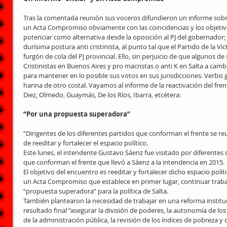
Tras la comentada reunión sus voceros difundieron un informe sobre
un Acta Compromiso obviamente con las coincidencias y los objetiv
potenciar como alternativa desde la oposición al PJ del gobernador;
durísima postura anti cristinista, al punto tal que el Partido de la V
furgón de cola del PJ provincial. Ello, sin perjuicio de que algunos 
Cristinistas en Buenos Aires y pro macristas o anti K en Salta a camb
para mantener en lo posible sus votos en sus jurisdicciones. Verbis 
harina de otro costal. Vayamos al informe de la reactivación del fr
Diez, Olmedo, Guaymás, De los Ríos, Ibarra, etcétera:
“Por una propuesta superadora”
“Dirigentes de los diferentes partidos que conforman el frente se reu
de reeditar y fortalecer el espacio político.
Este lunes, el intendente Gustavo Sáenz fue visitado por diferentes d
que conforman el frente que llevó a Sáenz a la intendencia en 2015.
El objetivo del encuentro es reeditar y fortalecer dicho espacio polít
un Acta Compromiso que establece en primer lugar, continuar t
“propuesta superadora” para la política de Salta.
También plantearon la necesidad de trabajar en una reforma instituc
resultado final “asegurar la división de poderes, la autonomía de los 
de la administración pública, la revisión de los índices de pobreza y