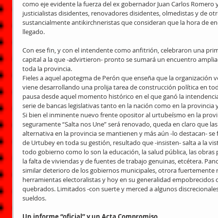
como eje evidente la fuerza del ex gobernador Juan Carlos Romero y
justicialistas disidentes, renovadores disidentes, olmedistas y de ot
sustancialmente antikirchneristas que consideran que la hora de e
llegado.
Con ese fin, y con el intendente como anfitrión, celebraron una pri
capital a la que -advirtieron- pronto se sumará un encuentro amplia
toda la provincia.
Fieles a aquel apotegma de Perón que enseña que la organización ven
viene desarrollando una prolija tarea de construcción política en tod
pausa desde aquel momento histórico en el que ganó la intendencia de
serie de bancas legislativas tanto en la nación como en la provincia
Si bien el inminente nuevo frente opositor al urtubeísmo en la provi
seguramente “Salta nos Une” será renovado, queda en claro que las
alternativa en la provincia se mantienen y más aún -lo destacan- se f
de Urtubey en toda su gestión, resultado que -insisten- salta a la vis
todo gobierno como lo son la educación, la salud pública, las obras p
la falta de viviendas y de fuentes de trabajo genuinas, etcétera. Pa
similar deterioro de los gobiernos municipales, otrora fuertemente
herramientas electoralistas y hoy en su generalidad empobrecidos 
quebrados. Limitados -con suerte y merced a algunos discrecionales
sueldos.
Un informe “oficial” y un Acta Compromiso