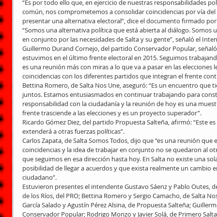
“Es por todo ello que, en ejercicio de nuestras responsabilidades pol
común, nos comprometemos a consolidar coincidencias por vía del di
presentar una alternativa electoral”, dice el documento firmado por 
“Somos una alternativa política que está abierta al diálogo. Somos 
en conjunto por las necesidades de Salta y su gente”, señaló el Inte
Guillermo Durand Cornejo, del partido Conservador Popular, señaló
estuvimos en el último frente electoral en 2015. Seguimos trabajando
es una reunión más con miras a lo que va a pasar en las elecciones le
coincidencias con los diferentes partidos que integran el frente cont
Bettina Romero, de Salta Nos Une, aseguró: “Es un encuentro que ti
juntos. Estamos entusiasmados en continuar trabajando para constru
responsabilidad con la ciudadanía y la reunión de hoy es una muestra
frente trasciende a las elecciones y es un proyecto superador”.
Ricardo Gómez Diez, del partido Propuesta Salteña, afirmó: “Este e
extenderá a otras fuerzas políticas”.
Carlos Zapata, de Salta Somos Todos, dijo que “es una reunión que
coincidencias y la idea de trabajar en conjunto no se quedaron al otr
que seguimos en esa dirección hasta hoy. En Salta no existe una sola 
posibilidad de llegar a acuerdos y que exista realmente un cambio en
ciudadano”.
Estuvieron presentes el intendente Gustavo Sáenz y Pablo Outes, de
de los Ríos, del PRO; Bettina Romero y Sergio Camacho, de Salta No
García Salado y Agustín Pérez Alsina, de Propuesta Salteña; Guiller
Conservador Popular; Rodrigo Monzo y Javier Solá, de Primero Salta; 