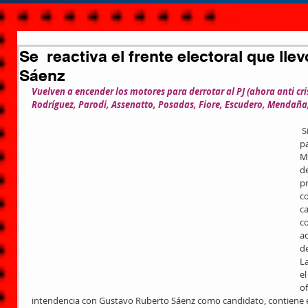
Se reactiva el frente electoral que llev
Sáenz
Vuelven a encender los motores para derrotar al PJ (ahora anti cris
Rodríguez, Parodi, Assenatto, Posadas, Fiore, Escudero, Mendaña,
 Sin lugar a dudas incentivados por la 
pa
M
de
pr
c
c
c
ac
d
La
el
of
intendencia con Gustavo Ruberto Sáenz como candidato, contiene en