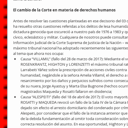
El cambio de la Corte en materia de derechos humanos
Antes de resolver las cuestiones planteadas en ese decisorio del 03 
ha resuelto otras cuestiones referidas a los delitos de lesa humani
dictadura genocida que oscureció a nuestro país de 1976 a 1983 y q
cívico, eclesiástico y militar. Cualquiera de nosotros puede consultar 
Información Judicial de la Corte Suprema de Justicia de la Nación – ww
máximo tribunal nacional ha adoptado recientemente las siguientes 
al tema que ahora nos ocupa: 
Causa “VILLAMIL” (fallo del 28 de marzo de 2017): Mediante el v
ROSENKRANTZ, HIGHTON y LORENZETTI el máximo tribunal ratif
Larrabeiti Yáñez sobre la prescripción de acciones civiles contra 
humanidad, negándole a la señora Amelia Villamil, el derecho a r
resarcimiento por los daños y perjuicios sufridos como consecue
de su nuera, Jorge Ayastuy y Marta Elsa Bugnone (hechos ocurri
magistrados Maqueda y Rosatti fallaron en disidencia;  
Causa “ALESPEITI” (fallo del 18 de abril de 2017): El voto may
ROSATTI y MAQUEDA revocó un fallo de la Sala IV de la Cámara 
dejado sin efecto el arresto domiciliario del condenado por cr
Alespeiti, por considerar que el fallo de la instancia anterior que
de la debida fundamentación al omitir toda consideración sobr
correcta resolución del asunto. En esa oportunidad, Highton y L