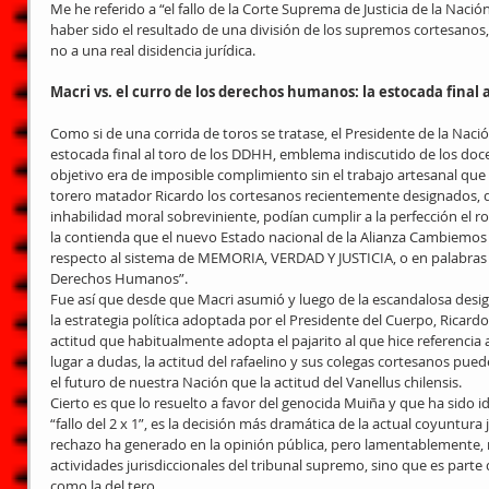
Me he referido a “el fallo de la Corte Suprema de Justicia de la Nac
haber sido el resultado de una división de los supremos cortesanos, 
no a una real disidencia jurídica.
Macri vs. el curro de los derechos humanos: la estocada final a
Como si de una corrida de toros se tratase, el Presidente de la Nación
estocada final al toro de los DDHH, emblema indiscutido de los doce
objetivo era de imposible complimiento sin el trabajo artesanal que d
torero matador Ricardo los cortesanos recientemente designados, q
inhabilidad moral sobreviniente, podían cumplir a la perfección el 
la contienda que el nuevo Estado nacional de la Alianza Cambiemos
respecto al sistema de MEMORIA, VERDAD Y JUSTICIA, o en palabras de
Derechos Humanos”.
Fue así que desde que Macri asumió y luego de la escandalosa desig
la estrategia política adoptada por el Presidente del Cuerpo, Ricardo
actitud que habitualmente adopta el pajarito al que hice referencia 
lugar a dudas, la actitud del rafaelino y sus colegas cortesanos pue
el futuro de nuestra Nación que la actitud del Vanellus chilensis.
Cierto es que lo resuelto a favor del genocida Muiña y que ha sido 
“fallo del 2 x 1”, es la decisión más dramática de la actual coyuntura 
rechazo ha generado en la opinión pública, pero lamentablemente, no
actividades jurisdiccionales del tribunal supremo, sino que es parte 
como la del tero.