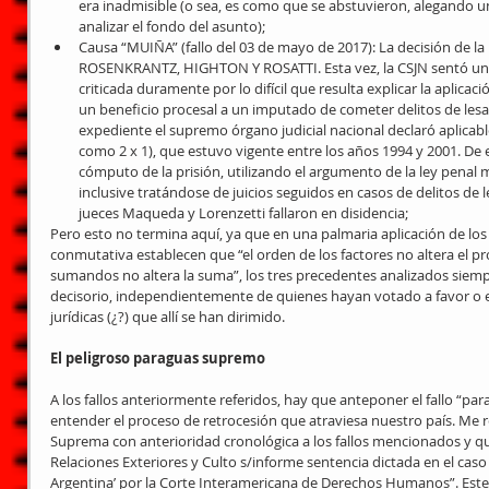
era inadmisible (o sea, es como que se abstuvieron, alegando un
analizar el fondo del asunto);  
Causa “MUIÑA” (fallo del 03 de mayo de 2017): La decisión de la
ROSENKRANTZ, HIGHTON Y ROSATTI. Esta vez, la CSJN sentó una
criticada duramente por lo difícil que resulta explicar la aplica
un beneficio procesal a un imputado de cometer delitos de lesa
expediente el supremo órgano judicial nacional declaró aplicabl
como 2 x 1), que estuvo vigente entre los años 1994 y 2001. De 
cómputo de la prisión, utilizando el argumento de la ley penal 
inclusive tratándose de juicios seguidos en casos de delitos de 
jueces Maqueda y Lorenzetti fallaron en disidencia; 
Pero esto no termina aquí, ya que en una palmaria aplicación de los
conmutativa establecen que “el orden de los factores no altera el pr
sumandos no altera la suma”, los tres precedentes analizados siem
decisorio, independientemente de quienes hayan votado a favor o en
jurídicas (¿?) que allí se han dirimido.
El peligroso paraguas supremo
A los fallos anteriormente referidos, hay que anteponer el fallo “pa
entender el proceso de retrocesión que atraviesa nuestro país. Me ref
Suprema con anterioridad cronológica a los fallos mencionados y que
Relaciones Exteriores y Culto s/informe sentencia dictada en el caso
Argentina’ por la Corte Interamericana de Derechos Humanos”. Este 