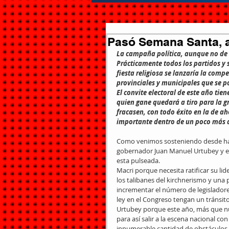
Pasó Semana Santa, a
La campaña política, aunque no de
Prácticamente todos los partidos y s
fiesta religiosa se lanzaría la compe
provinciales y municipales que se p
El convite electoral de este año tie
quien gane quedará a tiro para la gr
fracasen, con todo éxito en la de a
importante dentro de un poco más 
Como venimos sosteniendo desde hace
gobernador Juan Manuel Urtubey y el 
esta pulseada.
Macri porque necesita ratificar su lid
los talibanes del kirchnerismo y una 
incrementar el número de legisladore
ley en el Congreso tengan un tránsit
Urtubey porque este año, más que nun
para así salir a la escena nacional co
innumerable cantidad de obstáculos q