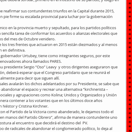
e reafirmar sus contundentes triunfos en la Capital durante 2015, 
pie firme su escalada provincial para luchar por la gobernación 
único en la provincia muerto y sepultado, para los partidos políticos 
 sencilla tarea de conformar los acuerdos o alianzas electorales que 
cios del mes de Octubre venidero.
e los tres frentes que actuaron en 2015 están diezmados y al menos 
 en definitiva.
l gobernador Urtubey, tiene como integrantes seguros, por este 
ex renovadores ahora llamados PARES.
 su presidente Sergio “Oso” Leavy  y otros dirigentes aseguraron que 
ón, deberá esperar que el Congreso partidario que se reunirá el 
lmente para decir que siguen allí.
les avalarán los dichos adelantados por su Presidente, se sabe que 
 abandonar el espacio y recrear una alternativa “kirchnerista – 
 sociales y agrupaciones como Kolina; Unidos y Organizados y Unión 
anera contener a los votantes que en los últimos doce años 
 Néstor y Cristina Kirchner.
on el Partido de la Victoria como abanderado, le dejamos todo el 
ia en manos del Partido Obrero”, afirma de manera contundente uno 
ostura al encuentro que decidirá el destino del  PV.
o de radicales de abandonar el conglomerado político, lo deja al 