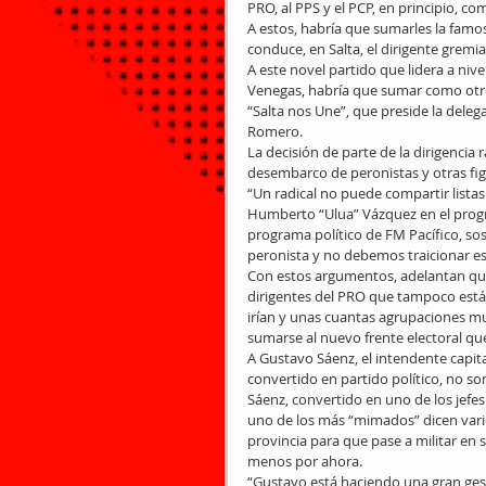
PRO, al PPS y el PCP, en principio, co
A estos, habría que sumarles la famos
conduce, en Salta, el dirigente gremial
A este novel partido que lidera a niv
Venegas, habría que sumar como otro 
“Salta nos Une”, que preside la delega
Romero.
La decisión de parte de la dirigencia 
desembarco de peronistas y otras fig
“Un radical no puede compartir listas 
Humberto “Ulua” Vázquez en el prog
programa político de FM Pacífico, s
peronista y no debemos traicionar e
Con estos argumentos, adelantan que s
dirigentes del PRO que tampoco está
irían y unas cuantas agrupaciones mun
sumarse al nuevo frente electoral qu
A Gustavo Sáenz, el intendente capital
convertido en partido político, no so
Sáenz, convertido en uno de los jefe
uno de los más “mimados” dicen vario
provincia para que pase a militar en s
menos por ahora.
“Gustavo está haciendo una gran gest