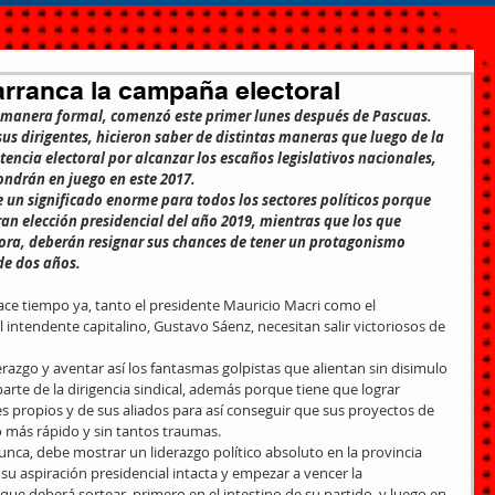
rranca la campaña electoral
 manera formal, comenzó este primer lunes después de Pascuas.
us dirigentes, hicieron saber de distintas maneras que luego de la 
tencia electoral por alcanzar los escaños legislativos nacionales, 
ondrán en juego en este 2017.
ne un significado enorme para todos los sectores políticos porque 
an elección presidencial del año 2019, mientras que los que 
hora, deberán resignar sus chances de tener un protagonismo 
de dos años.
 tiempo ya, tanto el presidente Mauricio Macri como el 
intendente capitalino, Gustavo Sáenz, necesitan salir victoriosos de 
erazgo y aventar así los fantasmas golpistas que alientan sin disimulo 
parte de la dirigencia sindical, además porque tiene que lograr 
s propios y de sus aliados para así conseguir que sus proyectos de 
o más rápido y sin tantos traumas.
ca, debe mostrar un liderazgo político absoluto en la provincia 
n su aspiración presidencial intacta y empezar a vencer la 
ue deberá sortear, primero en el intestino de su partido, y luego en 