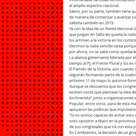
el amplio espectro nacional.
Sáenz, por su parte, también tiene qu
de manera de comenzar a avanzar con 
salteña también en 2019.
Ya con la idea de un frente electoral 
que juegan en Salta les queda la nada
los arrimen a la victoria en los comi
Decimos la nada sencilla tarea porqu
por ahora, no se sabe como quedarán
La alianza gobernante liderada por e
tiempo al PJ, el Frente Plural y los 
El Partido de la Victoria, aún cuando
seguirán formando parte de la coalici
próximo 11 de mayo lo autorice forma
Aunque se descuenta que los congresa
existen voces que plantean la idea de
kirchnerista” junto a organizaciones
Popular, entre otros, para de esta m
apoyaron las políticas que impulsaron
“Si no somos capaces de armar esto c
voto opositor a Macri en la provinc
de sus congresales que irá con esta p
En Cambiemos, la decisión de un grup