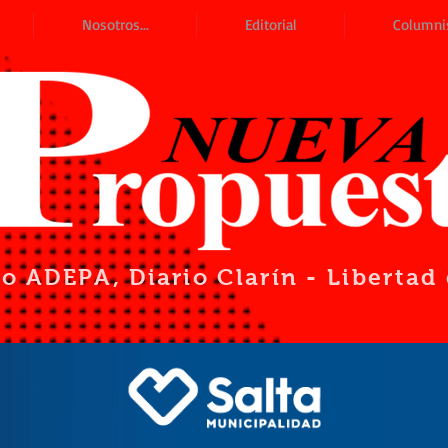
Nosotros...
Editorial
Columni
io ADEPA
, Diario Clarín - Liberta