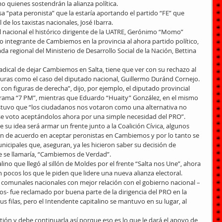
mo quienes sostendrán la alianza política.
a “pata peronista” que la estaría aportando el partido “FE” que 
 de los taxistas nacionales, José Ibarra.
el nacional el histórico dirigente de la UATRE, Gerónimo “Momo” 
integrante de Cambiemos en la provincia al ahora partido político, 
da regional del Ministerio de Desarrollo Social de la Nación, Bettina 
radical de dejar Cambiemos en Salta, tiene que ver con su rechazo al 
uras como el caso del diputado nacional, Guillermo Duránd Cornejo.
con figuras de derecha”, dijo, por ejemplo, el diputado provincial 
rama “7 PM”, mientras que Eduardo “Huaity” González, en el mismo 
ostuvo que “los ciudadanos nos votaron como una alternativa no 
se voto aceptándolos ahora por una simple necesidad del PRO”.
u idea será armar un frente junto a la Coalición Cívica, algunos 
n de acuerdo en aceptar peronistas en Cambiemos y por lo tanto se 
icipales que, aseguran, ya les hicieron saber su decisión de 
e se llamaría, “Cambiemos de Verdad”.
ino que llegó al sillón de Moldes por el frente “Salta nos Une”, ahora 
n pocos los que le piden que lidere una nueva alianza electoral.
s comunales nacionales con mejor relación con el gobierno nacional –
s- fue reclamado por buena parte de la dirigencia del PRO en la 
us filas, pero el Intendente capitalino se mantuvo en su lugar, al 
ión y debe continuarla así porque eso es lo que le dará el apoyo de 