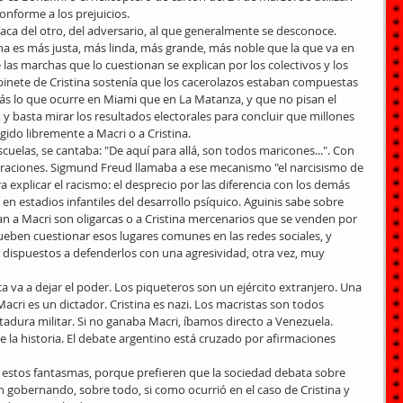
onforme a los prejuicios.
a del otro, del adversario, al que generalmente se desconoce. 
 es más justa, más linda, más grande, más noble que la que va en 
 las marchas que lo cuestionan se explican por los colectivos y los 
binete de Cristina sostenía que los cacerolazos estaban compuestas 
más lo que ocurre en Miami que en La Matanza, y que no pisan el 
 y basta mirar los resultados electorales para concluir que millones 
gido libremente a Macri o a Cristina.
scuelas, se cantaba: "De aquí para allá, son todos maricones...". Con 
eraciones. Sigmund Freud llamaba a ese mecanismo "el narcisismo de 
a explicar el racismo: el desprecio por las diferencia con los demás 
 en estadios infantiles del desarrollo psíquico. Aguinis sabe sobre 
n a Macri son oligarcas o a Cristina mercenarios que se venden por 
rueben cuestionar esos lugares comunes en las redes sociales, y 
 dispuestos a defenderlos con una agresividad, otra vez, muy 
a va a dejar el poder. Los piqueteros son un ejército extranjero. Una 
cri es un dictador. Cristina es nazi. Los macristas son todos 
ctadura militar. Si no ganaba Macri, íbamos directo a Venezuela. 
e la historia. El debate argentino está cruzado por afirmaciones 
r estos fantasmas, porque prefieren que la sociedad debata sobre 
 gobernando, sobre todo, si como ocurrió en el caso de Cristina y 