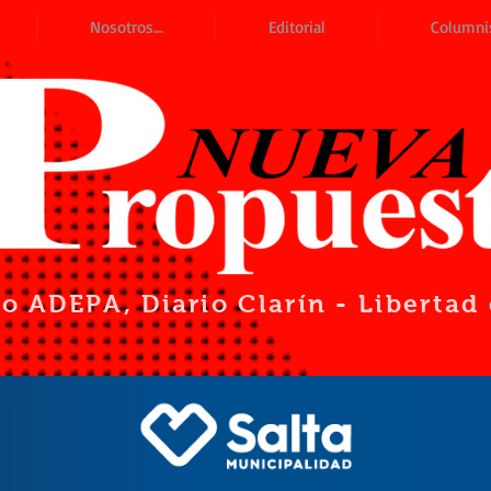
Nosotros...
Editorial
Columni
io ADEPA
, Diario Clarín - Liberta