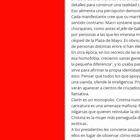
detalles para construir una realidad c
Eso alimenta una percepción demoníac
Cada manifestante cree que su marcha
sentido contrario. Macri sostiene que
choripanes, como antes el jefe de Ga
por personas a las que les interesa 
césped de la Plaza de Mayo. Es obvio,
de personas distintas entre sí han ele
En otra época, en los recreos de las e
esa homofobia, crecieron varias gen
la pequeña diferencia", y lo usaba par
sirve para afirmar la propia identidad
esto. Pensar que todos los que apoya
una vianda, ofende la inteligencia. P
verán aparecer a cientos de cruzados
llamativa.
Clarín es un monopolio. Cristina nunc
caricatura es una amenaza mafiosa. Ma
oligarcas que quieren reinstalar la di
Cristina es la mujer más perseguida d
exóticas.
A los presidentes les conviene azuza
ellos en lugar de observar cómo están