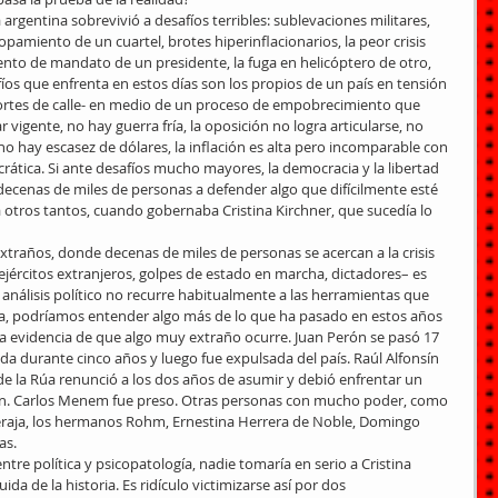
argentina sobrevivió a desafíos terribles: sublevaciones militares, 
opamiento de un cuartel, brotes hiperinflacionarios, la peor crisis 
ento de mandato de un presidente, la fuga en helicóptero de otro, 
fíos que enfrenta en estos días son los propios de un país en tensión 
cortes de calle- en medio de un proceso de empobrecimiento que 
r vigente, no hay guerra fría, la oposición no logra articularse, no 
 no hay escasez de dólares, la inflación es alta pero incomparable con 
ática. Si ante desafíos mucho mayores, la democracia y la libertad 
 decenas de miles de personas a defender algo que difícilmente esté 
a otros tantos, cuando gobernaba Cristina Kirchner, que sucedía lo 
raños, donde decenas de miles de personas se acercan a la crisis 
ejércitos extranjeros, golpes de estado en marcha, dictadores– es 
análisis político no recurre habitualmente a las herramientas que 
iera, podríamos entender algo más de lo que ha pasado en estos años 
a evidencia de que algo muy extraño ocurre. Juan Perón se pasó 17 
ida durante cinco años y luego fue expulsada del país. Raúl Alfonsín 
de la Rúa renunció a los dos años de asumir y debió enfrentar un 
ión. Carlos Menem fue preso. Otras personas con mucho poder, como 
ja, los hermanos Rohm, Ernestina Herrera de Noble, Domingo 
as.
entre política y psicopatología, nadie tomaría en serio a Cristina 
a de la historia. Es ridículo victimizarse así por dos 