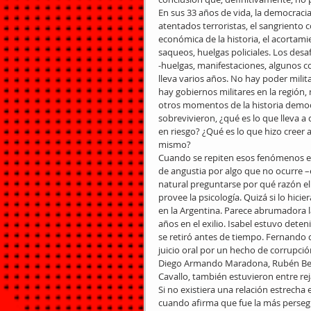
En sus 33 años de vida, la democracia 
atentados terroristas, el sangriento c
económica de la historia, el acortami
saqueos, huelgas policiales. Los desa
-huelgas, manifestaciones, algunos 
lleva varios años. No hay poder milita
hay gobiernos militares en la región,
otros momentos de la historia democr
sobrevivieron, ¿qué es lo que lleva a
en riesgo? ¿Qué es lo que hizo creer 
mismo?
Cuando se repiten esos fenómenos ext
de angustia por algo que no ocurre –
natural preguntarse por qué razón el 
provee la psicología. Quizá si lo hic
en la Argentina. Parece abrumadora l
años en el exilio. Isabel estuvo deten
se retiró antes de tiempo. Fernando 
juicio oral por un hecho de corrupc
Diego Armando Maradona, Rubén Bera
Cavallo, también estuvieron entre rej
Si no existiera una relación estrecha 
cuando afirma que fue la más perseguid