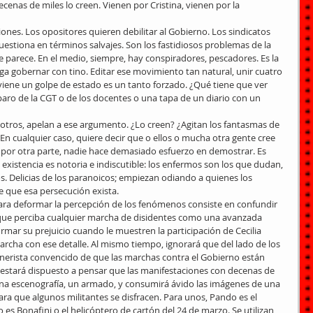
ecenas de miles lo creen. Vienen por Cristina, vienen por la 
nes. Los opositores quieren debilitar al Gobierno. Los sindicatos 
estiona en términos salvajes. Son los fastidiosos problemas de la 
e parece. En el medio, siempre, hay conspiradores, pescadores. Es la 
ga gobernar con tino. Editar ese movimiento tan natural, unir cuatro 
viene un golpe de estado es un tanto forzado. ¿Qué tiene que ver 
paro de la CGT o de los docentes o una tapa de un diario con un 
 otros, apelan a ese argumento. ¿Lo creen? ¿Agitan los fantasmas de 
n cualquier caso, quiere decir que o ellos o mucha otra gente cree 
, por otra parte, nadie hace demasiado esfuerzo en demostrar. Es 
 existencia es notoria e indiscutible: los enfermos son los que dudan, 
. Delicias de los paranoicos; empiezan odiando a quienes los 
 que esa persecución exista.
ra deformar la percepción de los fenómenos consiste en confundir 
a que perciba cualquier marcha de disidentes como una avanzada 
irmar su prejuicio cuando le muestren la participación de Cecilia 
archa con ese detalle. Al mismo tiempo, ignorará que del lado de los 
chnerista convencido de que las marchas contra el Gobierno están 
estará dispuesto a pensar que las manifestaciones con decenas de 
una escenografía, un armado, y consumirá ávido las imágenes de una 
a que algunos militantes se disfracen. Para unos, Pando es el 
 es Bonafini o el helicóptero de cartón del 24 de marzo. Se utilizan 