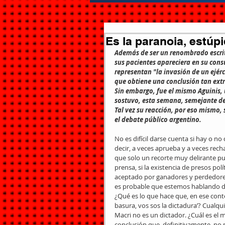
Es la paranoia, estúp
Además de ser un renombrado escrit
sus pacientes apareciera en su consu
representan "la invasión de un ejérc
que obtiene una conclusión tan ext
Sin embargo, fue el mismo Aguinis, u
sostuvo, esta semana, semejante de
Tal vez su reacción, por eso mismo,
el debate público argentino.
No es difícil darse cuenta si hay o no
decir, a veces aprueba y a veces recha
que solo un recorte muy delirante pue
prensa, si la existencia de presos pol
aceptado por ganadores y perdedores, 
es probable que estemos hablando de
¿Qué es lo que hace que, en ese conte
basura, vos sos la dictadura’? Cualqu
Macri no es un dictador. ¿Cuál es el 
conclusión que, definitivamente, no p