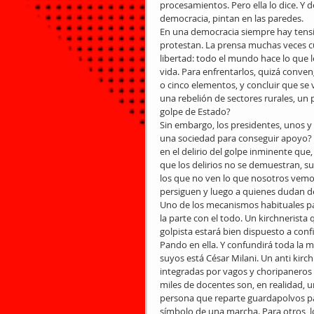
procesamientos. Pero ella lo dice. Y d
democracia, pintan en las paredes.
En una democracia siempre hay tensio
protestan. La prensa muchas veces cu
libertad: todo el mundo hace lo que l
vida. Para enfrentarlos, quizá conven
o cinco elementos, y concluir que se 
una rebelión de sectores rurales, un 
golpe de Estado?
Sin embargo, los presidentes, unos y
una sociedad para conseguir apoyo? E
en el delirio del golpe inminente que
que los delirios no se demuestran, su
los que no ven lo que nosotros vemos
persiguen y luego a quienes dudan de
Uno de los mecanismos habituales pa
la parte con el todo. Un kirchnerist
golpista estará bien dispuesto a conf
Pando en ella. Y confundirá toda la m
suyos está César Milani. Un anti kir
integradas por vagos y choripaneros 
miles de docentes son, en realidad, 
persona que reparte guardapolvos par
símbolo de una marcha. Para otros, lo