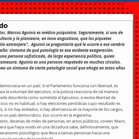
ido
or, Marcos Aguinis es médico psiquiatra. Seguramente, si uno de 
ltorio y le planteara, en tono angustioso, que los piquetes 
ito extranjero",  Aguinis se preguntaría qué le ocurre a ese cerebro 
raña: síntoma de qué patología es esa evidente exageración.
na persona sofisticada, de larga experiencia política, quien 
smesura. Aguinis es una persona respetada en muchos círculos. 
 sea un síntoma de cierta patología social que ahoga en estos años 
 democracia en un país. Si el Parlamento funciona con libertad, es 
za la voluntad del ejecutivo, si la Justicia reacciona de tal manera 
de describirla como sometida al Ejecutivo, si existe libertad de 
íticos no es habitual, si hay elecciones periódicas cuyo resultado es 
si no hay exiliados, si hay alternancia en la mayoría de los cargos, 
 un país democrático. Eso ocurre en la Argentina.
xto, decenas de miles de personas, en actos públicos, coreen ‘Macri, 
iera que haya vivido en una dictadura sabe, definitivamente, que 
mecanismo psicológico que lleva a tantas personas hacia una 
asa la prueba de la realidad?