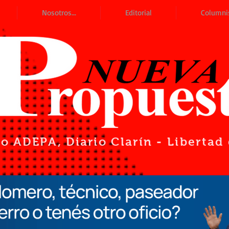
Nosotros...
Editorial
Columni
io ADEPA
, Diario Clarín - Liberta