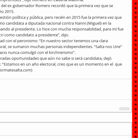
hija del ex gobernador Romero recordó que la primera vez que se 
ño 2015.
stión política y pública, pero recién en 2015 fue la primera vez que 
mo candidata a diputada nacional contra Nanni (Miguel) en la 
ando al presidente. Lo hice con mucha responsabilidad, para mí fue 
i como candidato a presidente”, dijo.
dad con el peronismo: “En nuestro sector tenemos una clara 
lural, se sumaron muchas personas independientes. “Salta nos Une” 
cio nunca comulgó con el kirchnerismo”.
teradas oportunidades que aún no sabe si será candidata, dejó 
a: “Estamos en un año electoral, creo que es un momento en el  que 
nformatesalta.com)