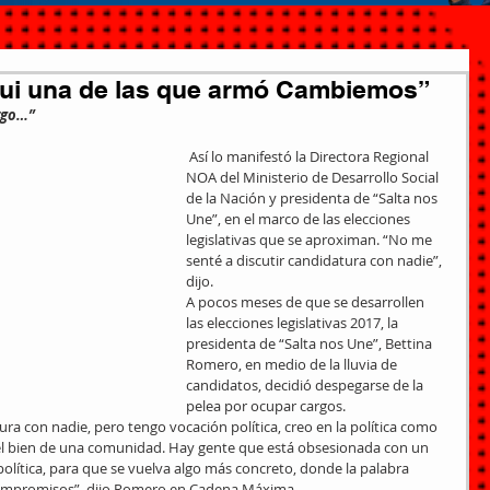
fui una de las que armó Cambiemos”
argo…”
 Así lo manifestó la Directora Regional 
NOA del Ministerio de Desarrollo Social 
de la Nación y presidenta de “Salta nos 
Une”, en el marco de las elecciones 
legislativas que se aproximan. “No me 
senté a discutir candidatura con nadie”, 
dijo.
A pocos meses de que se desarrollen 
las elecciones legislativas 2017, la 
presidenta de “Salta nos Une”, Bettina 
Romero, en medio de la lluvia de 
candidatos, decidió despegarse de la 
pelea por ocupar cargos.
ra con nadie, pero tengo vocación política, creo en la política como 
l bien de una comunidad. Hay gente que está obsesionada con un 
olítica, para que se vuelva algo más concreto, donde la palabra 
compromisos”, dijo Romero en Cadena Máxima.