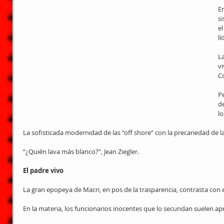
En
s
el
l
L
v
C
Pe
de
lo
La sofisticada modernidad de las “off shore” con la precariedad de la
“¿Quién lava más blanco?”, Jean Ziegler.
El padre vivo
La gran epopeya de Macri, en pos de la trasparencia, contrasta con e
En la materia, los funcionarios inocentes que lo secundan suelen apr