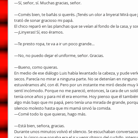
—Sí, señor, sí. Muchas gracias, señor.
—Comés bien, te bañás si querés. ¡Tenés un olor a linyera! Mirá que 
trató de sonar gracioso mi papá.
El chico reparó en las planchas que se veían al fondo de la casa, y so
—¡Linyeras! Sí, eso éramos.
—Te presto ropa, te va a ir un poco grande…
—No, no puedo dejar el uniforme, señor. Gracias.
—Bueno, como quieras.
En medio de ese diálogo Luis había levantado la cabeza, y pude verl
secos. Parecía no mirar a ninguna parte. No se detenían en ninguno
estuviéramos ahí, con él. Pero por un instante me miró desde muy l
sentí incómodo. Porque no me pareció, entonces, la cara de un sol
tenía once años y para mí él era enorme. Hoy pienso que él también 
algo más bajo que mi papá, pero tenía una mirada de grande, porque 
silencio molesto hasta que mi mamá sirvió la comida.
—Comé todo lo que quieras, hago más.
—Está bien, señora, gracias.
Durante unos minutos volvió el silencio. Se escuchaban conversacion
casa, lo único que sonaba era el ir y venir rítmico del cuchillo, inter