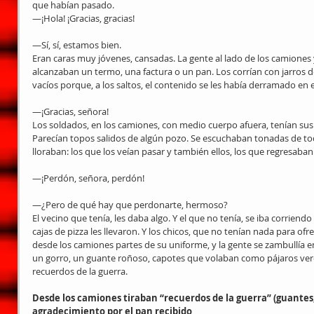
que habían pasado.
—¡Hola! ¡Gracias, gracias!
—Sí, sí, estamos bien.
Eran caras muy jóvenes, cansadas. La gente al lado de los camiones y
alcanzaban un termo, una factura o un pan. Los corrían con jarros d
vacíos porque, a los saltos, el contenido se les había derramado en 
—¡Gracias, señora!
Los soldados, en los camiones, con medio cuerpo afuera, tenían sus 
Parecían topos salidos de algún pozo. Se escuchaban tonadas de to
lloraban: los que los veían pasar y también ellos, los que regresaban
—¡Perdón, señora, perdón!
—¿Pero de qué hay que perdonarte, hermoso?
El vecino que tenía, les daba algo. Y el que no tenía, se iba corriend
cajas de pizza les llevaron. Y los chicos, que no tenían nada para of
desde los camiones partes de su uniforme, y la gente se zambullía en
un gorro, un guante roñoso, capotes que volaban como pájaros verd
recuerdos de la guerra.
Desde los camiones tiraban “recuerdos de la guerra” (guantes,
agradecimiento por el pan recibido