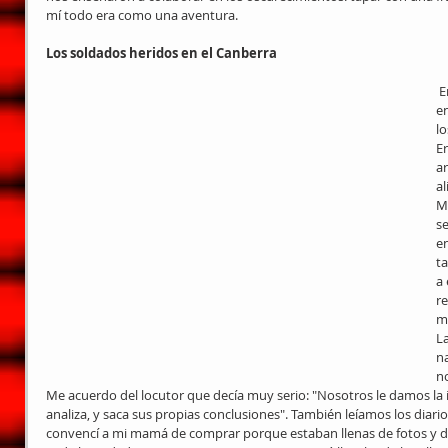
mí todo era como una aventura.
Los soldados heridos en el Canberra
 En la escuela, también armamos 
e
lo
Er
ar
a
Ma
se
e
t
a 
re
m
La
na
no
Me acuerdo del locutor que decía muy serio: "Nosotros le damos la in
analiza, y saca sus propias conclusiones". También leíamos los diario
convencí a mi mamá de comprar porque estaban llenas de fotos y de