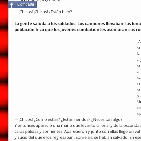
Compartir
—¡Chicos! ¡Chicos! ¿Están bien?
La gente saluda a los soldados. Los camiones llevaban  las lonas
población hizo que los jóvenes combatientes asomaran sus ro
 A medida que la punta de la columna 
s
la
al
se
al
sa
co
se
y 
Un
un
q
—¡Chicos! ¿Cómo están? ¿Están heridos? ¿Necesitan algo?
Y entonces apareció una mano que levantó la lona, y de la oscurida
caras pálidas y sonrientes. Aparecieron y junto con ellas llegó un 
y sucio del que ellos regresaban. Sonreían: se habían salvado. En e