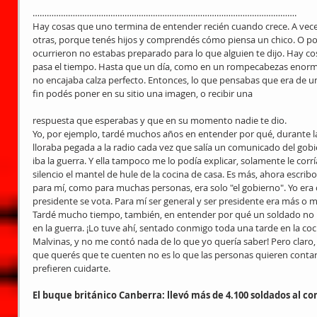
………………………………………………………………………………………………….
Hay cosas que uno termina de entender recién cuando crece. A vec
otras, porque tenés hijos y comprendés cómo piensa un chico. O p
ocurrieron no estabas preparado para lo que alguien te dijo. Hay c
pasa el tiempo. Hasta que un día, como en un rompecabezas enorme 
no encajaba calza perfecto. Entonces, lo que pensabas que era de un
fin podés poner en su sitio una imagen, o recibir una
respuesta que esperabas y que en su momento nadie te dio.
Yo, por ejemplo, tardé muchos años en entender por qué, durante l
lloraba pegada a la radio cada vez que salía un comunicado del gob
iba la guerra. Y ella tampoco me lo podía explicar, solamente le corrí
silencio el mantel de hule de la cocina de casa. Es más, ahora escrib
para mí, como para muchas personas, era solo "el gobierno". Yo era c
presidente se vota. Para mí ser general y ser presidente era más o
Tardé mucho tiempo, también, en entender por qué un soldado no 
en la guerra. ¡Lo tuve ahí, sentado conmigo toda una tarde en la coci
Malvinas, y no me contó nada de lo que yo quería saber! Pero claro, 
que querés que te cuenten no es lo que las personas quieren conta
prefieren cuidarte.
El buque británico Canberra: llevó más de 4.100 soldados al c