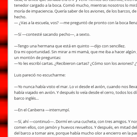
tenedor cargado a la boca. Comió mucho, mientras nosotros lo mir
moría de impaciencia. Quería saber de los aviones, de los barcos, de
hecho.
— ¿Vas a la escuela, vos? —me preguntó de pronto con la boca llena
—Sí —contesté sacando pecho—, a sexto.
—Tengo una hermana que está en quinto —dijo con sencillez.
Era mi oportunidad. Sin mirar a mi mamá, que me iba a hacer algún g
un montón de preguntas:
—Yo les escribí cartas. ¿Recibieron cartas? ¿Cómo son los aviones? ¿
Luis pareció no escucharme:
—Yo nunca había visto el mar. Lo vi desde el avión, cuando nos llev
había viajado en avión. Y después lo veía desde el cerro, todos los día
barco inglés…
—En el Canberra —interrumpí.
—Sí, ahí —continuó—. Dormí en una cucheta, con tres amigos. Y no
comen ellos, con jamón y huevos revueltos. Y después, en mitad del vi
del barco a tomar aire, porque había mucho olor a encierro en la pa