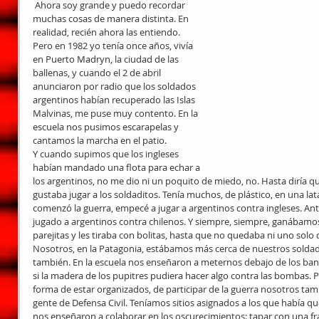
 Ahora soy grande y puedo recordar 
muchas cosas de manera distinta. En 
realidad, recién ahora las entiendo. 
Pero en 1982 yo tenía once años, vivía 
en Puerto Madryn, la ciudad de las 
ballenas, y cuando el 2 de abril 
anunciaron por radio que los soldados 
argentinos habían recuperado las Islas 
Malvinas, me puse muy contento. En la 
escuela nos pusimos escarapelas y 
cantamos la marcha en el patio.
Y cuando supimos que los ingleses 
habían mandado una flota para echar a 
los argentinos, no me dio ni un poquito de miedo, no. Hasta diría 
gustaba jugar a los soldaditos. Tenía muchos, de plástico, en una la
comenzó la guerra, empecé a jugar a argentinos contra ingleses. Ante
jugado a argentinos contra chilenos. Y siempre, siempre, ganábamos. 
parejitas y les tiraba con bolitas, hasta que no quedaba ni uno solo
Nosotros, en la Patagonia, estábamos más cerca de nuestros soldad
también. En la escuela nos enseñaron a meternos debajo de los b
si la madera de los pupitres pudiera hacer algo contra las bombas.
forma de estar organizados, de participar de la guerra nosotros tamb
gente de Defensa Civil. Teníamos sitios asignados a los que había que
nos enseñaron a colaborar en los oscurecimientos: tapar con una fr