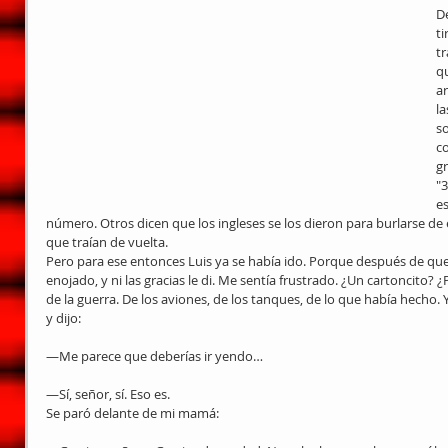
D
ti
tr
qu
ar
la
s
c
gr
"3
e
número. Otros dicen que los ingleses se los dieron para burlarse de
que traían de vuelta.
Pero para ese entonces Luis ya se había ido. Porque después de que 
enojado, y ni las gracias le di. Me sentía frustrado. ¿Un cartoncito? 
de la guerra. De los aviones, de los tanques, de lo que había hecho. 
y dijo:
—Me parece que deberías ir yendo…
—Sí, señor, sí. Eso es.
Se paró delante de mi mamá: