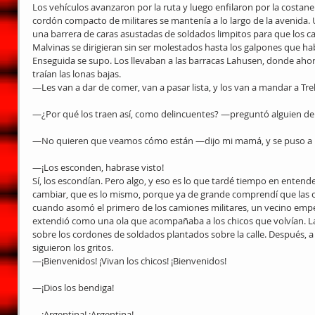
Los vehículos avanzaron por la ruta y luego enfilaron por la costanera
cordón compacto de militares se mantenía a lo largo de la avenida. 
una barrera de caras asustadas de soldados limpitos para que los 
Malvinas se dirigieran sin ser molestados hasta los galpones que hab
Enseguida se supo. Los llevaban a las barracas Lahusen, donde ahor
traían las lonas bajas.
—Les van a dar de comer, van a pasar lista, y los van a mandar a Trel
—¿Por qué los traen así, como delincuentes? —preguntó alguien de 
—No quieren que veamos cómo están —dijo mi mamá, y se puso a l
—¡Los esconden, habrase visto!
Sí, los escondían. Pero algo, y eso es lo que tardé tiempo en enten
cambiar, que es lo mismo, porque ya de grande comprendí que las c
cuando asomó el primero de los camiones militares, un vecino empez
extendió como una ola que acompañaba a los chicos que volvían. La
sobre los cordones de soldados plantados sobre la calle. Después, a
siguieron los gritos.
—¡Bienvenidos! ¡Vivan los chicos! ¡Bienvenidos!
—¡Dios los bendiga!
—¡Argentina! ¡Argentina!