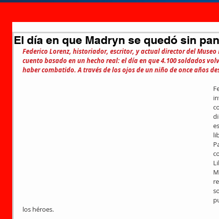
El día en que Madryn se quedó sin pa
Federico Lorenz, historiador, escritor, y actual director del Muse
cuento basado en un hecho real: el día en que 4.100 soldados volv
haber combatido. A través de los ojos de un niño de once años des
Fe
in
co
di
es
li
Pa
c
Li
M
re
so
pu
los héroes. 