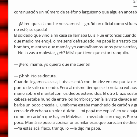
g
— 
continuación un número de teléfono larguísimo que alguien anota
— ¡Miren que a la noche nos vamos! —gruñó un oficial como si fuera 
no esté, se queda!
El soldado que vino a mi casa se llamaba Luis. Fue entonces cuando 
que medio me enojé, o me sentí defraudado. Mi papá lo arrastró co
hombro, mientras que mamá y yo caminábamos unos pasos atrás y e
—No lo vas a molestar, ¿eh? Mirá que tiene que estar tranquilo.
— ¡Pero, mamá, yo quiero que me cuente!
— ¡Shhh! No se discute.
Cuando llegamos a casa, Luis se sentó con timidez en una punta de
punto de salir corriendo. Pero al mismo tiempo se lo notaba exhaus
mano sobre el mantel con los dedos extendidos. El otro brazo sostení
cabeza estaba hundida entre los hombros y tenía la vista clavada en e
barba un poco crecida. El uniforme estaba manchado de carbón y gr
cerca de él: echaba un olor dulzón —mi papá me explicó en voz baja 
como un carbón que hay en Malvinas— mezclado con mugre. Por suert
poco. Mamá se puso a cocinar unas milanesas que parecían de dino
—Ya estás acá, flaco, tranquilo —le dijo mi papá.