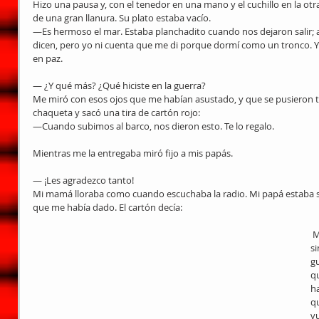
Hizo una pausa y, con el tenedor en una mano y el cuchillo en la otra
de una gran llanura. Su plato estaba vacío.
—Es hermoso el mar. Estaba planchadito cuando nos dejaron salir; a
dicen, pero yo ni cuenta que me di porque dormí como un tronco. Y 
en paz.
— ¿Y qué más? ¿Qué hiciste en la guerra?
Me miró con esos ojos que me habían asustado, y que se pusieron tris
chaqueta y sacó una tira de cartón rojo:
—Cuando subimos al barco, nos dieron esto. Te lo regalo.
Mientras me la entregaba miró fijo a mis papás.
— ¡Les agradezco tanto!
Mi mamá lloraba como cuando escuchaba la radio. Mi papá estaba serio
que me había dado. El cartón decía:
 Me quedé con la tira roja en la mano 
si
gu
qu
h
qu
vu