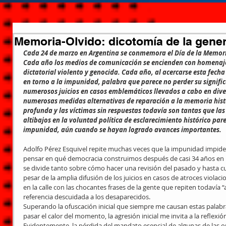
Memoria-Olvido: dicotomía de la gene
Cada 24 de marzo en Argentina se conmemora el Día de la Memoria 
Cada año los medios de comunicación se encienden con homenaje
dictatorial violento y genocida. Cada año, al acercarse esta fecha 
en torno a la impunidad, palabra que parece no perder su signifi
numerosos juicios en casos emblemáticos llevados a cabo en diver
numerosas medidas alternativas de reparación a la memoria histór
profunda y las víctimas sin respuestas todavía son tantas que la
altibajos en la voluntad política de esclarecimiento histórico pare
impunidad, aún cuando se hayan logrado avances importantes.
Adolfo Pérez Esquivel repite muchas veces que la impunidad impide c
pensar en qué democracia construimos después de casi 34 años en l
se divide tanto sobre cómo hacer una revisión del pasado y hasta cu
pesar de la amplia difusión de los juicios en casos de atroces viola
en la calle con las chocantes frases de la gente que repiten todavía 
referencia descuidada a los desaparecidos.
Superando la ofuscación inicial que siempre me causan estas palab
pasar el calor del momento, la agresión inicial me invita a la reflexió
Evidentemente, la pérdida del mandato esencial de algunas de las 