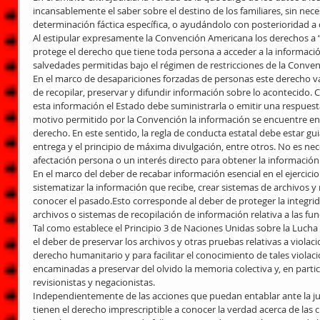
incansablemente el saber sobre el destino de los familiares, sin nece
determinación fáctica específica, o ayudándolo con posterioridad a 
Al estipular expresamente la Convención Americana los derechos a “b
protege el derecho que tiene toda persona a acceder a la información
salvedades permitidas bajo el régimen de restricciones de la Conven
En el marco de desapariciones forzadas de personas este derecho 
de recopilar, preservar y difundir información sobre lo acontecido.
esta información el Estado debe suministrarla o emitir una respu
motivo permitido por la Convención la información se encuentre en l
derecho. En este sentido, la regla de conducta estatal debe estar gui
entrega y el principio de máxima divulgación, entre otros. No es ne
afectación persona o un interés directo para obtener la información
En el marco del deber de recabar información esencial en el ejercicio
sistematizar la información que recibe, crear sistemas de archivos y 
conocer el pasado.Esto corresponde al deber de proteger la integrida
archivos o sistemas de recopilación de información relativa a las fun
Tal como establece el Principio 3 de Naciones Unidas sobre la Lucha
el deber de preservar los archivos y otras pruebas relativas a viola
derecho humanitario y para facilitar el conocimiento de tales violac
encaminadas a preservar del olvido la memoria colectiva y, en particu
revisionistas y negacionistas.
Independientemente de las acciones que puedan entablar ante la justi
tienen el derecho imprescriptible a conocer la verdad acerca de las 