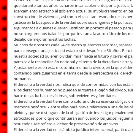
que durante tantos años lucharon incansablemente por la justicia, l
acercamiento estrecho al gobierno actual, su involucramiento en te
construcción de viviendas, así como el caso tan resonado de los her
justicia en la búsqueda de la verdad sobre sus orígenes y la politizaci
argumentos a quienes quieren justificar un portazo al pasado para p
no son argumenos baladíes porque invitan a la autocrítica de los 
desafío de mejorar nuestras luchas.
Muchos de nosotros cada 24 de marzo queremos recordar, repasar la
para conseguir una justicia, si esta existe después de 36 años. Pe
nuestra sociedad quieren olvidar, mirar hacia el futuro y cerrar el p
parezca a la reconciliación nacional y el tema de la dictadura cierre y
Y justamente es en esta dicotomía, memoria-olvido, en la que el der
contenido para guiarnos en el tema desde la perspectiva del derecho
humanos.
El derecho a la verdad nos indica que, de conformidad con los estánd
a los derechos humanos no pueden arrojarse al cajón del olvido, aú
harte de las luchas de víctimas, sobrevivientes y familiares.
El derecho a la verdad tiene como colorario de su esencia obligacion
memoria histórica. Y entre ellas haré breve referencia a una de las o
olvido y que se distinguen de la obligación de investigar penalement
atrocidades, por lo que continuarán aún cuando los juicios lleguen 
resultados. Me refiero al deber de preservación de archivos.
El derecho a la verdad en el ámbito jurídico internacional, particul