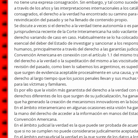
no tiene una expresa consagración. Sin embargo, y tal como sucede
a través de los años y las interpretaciones internacionales a los c
consagrados, el derecho a la verdad ha encontrado su camino para
reivindicación del pasado y se ha llenado de contenido propio.
Se discute a veces si el derecho a la verdad tiene autonomía o es pa
jurisprudencia reciente de la Corte Interamericana ha sido vacilante en
derecho variando de caso en caso. Habitualmente se lo ha colocado
esencial del deber del Estado de investigar y sancionar a los respons
humanos, principalmente a través del derecho a las garantías judicial
Convención Americana en conexión con el artículo 1.1 del mismo trat
del derecho a la verdad o la supeditación del mismo a las viscisitudes
revisión del pasado, como bien lo sabemos los argentinos, es supedi
que surgen de evidencia aceptable procesalmente en una causa, y m
derecho al largo tiempo que los juicios penales llevan y sus muchas
para las víctimas y familiares.
Es por ello que la visión más garantista del derecho a la verdad con
derechos diferentes de los que surgen de su judicialización, ha ganado
que ha generado la creación de mecanismos innovadores en la bús
En el ámbito interamericano en algunas ocasiones esta visión ha g
la mano del derecho de acceder a la información en manos del Estado,
Convención Americana. 
En el ámbito judicial la verdad es la que puede ser probada de acuer
que si no se cumplen no puede considerarse judicalmente aceptada
En el ámbito extrajudicial la verdad es la que surge de los datos a l