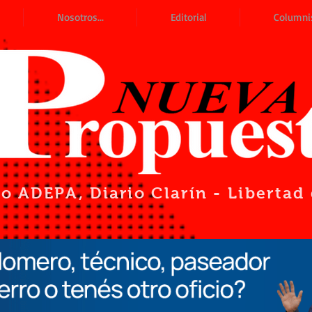
Nosotros...
Editorial
Columni
io ADEPA
, Diario Clarín - Liberta