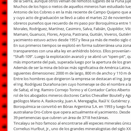
de la Sierra, aunque otros venían de remotos lugares de la Puna juj
Muchos de los hijos o nietos de aquellos mineros han estudiado lue
Antonio de los Cobres o en la más reciente de Campo Quijano que 
y cuyo acto de graduación se llevó a cabo el martes 22 de noviembre
obreros puneños que recuerdo de mi paso por Boroquímica entre 19
Morales, Rodríguez, Martínez, Casimiro, Salva, Fabián, Quipildor, Vilc
Mamani, Guanuco, Flores, Arjona, Pastrana, Guitián, Viveros, Gutiérrez
yacimiento estuvo activo desde 1957 y lleva ya más de medio siglo 
En sus primeros tiempos se explotó en forma subterránea una zona 
transparentes con una alta ley en anhídrido bórico. Ellos provenían 
“Shaft-109”. Luego la explotación avanzó y se abrió un “open-pit”, que
más importante del país, superada luego por la apertura de los gra
Además de ser la mina de bórax más significativa de América Latina. El
siguientes dimensiones: 2000 m de largo, 800 m de ancho y 110 m d
Entre los hombres que dirigieron la empresa se destacan el Ing. Jorge 
el Ing. Rodríguez Durañona (en cuyo homenaje se dio el nombre a la c
de Salta), el Ing. Ramiro Cornejo Torino y el Contador Carlos Albert
rol de los abogados mineros doctores Carlos Chevallier Boutell y Agu
geólogos Mario A. Raskovsky, Juan A. Meregaglia, Raúl V. Gutiérrez y
Boroquímica se convirtió en Bórax Argentina S.A. en 1993 y luego fu
australiana Oro-Cobre que opera actualmente el yacimiento. Desde 
39 pertenencias que cubren un área de 3718 hectáreas.
Tincalayu se hizo famoso al encontrarse allí especies minerales únic
Cornelius Hurlbut, Jr., uno de los grandes mineralogistas del siglo XX,