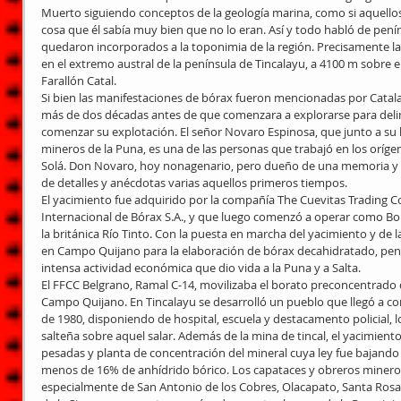
Muerto siguiendo conceptos de la geología marina, como si aquello
cosa que él sabía muy bien que no lo eran. Así y todo habló de penín
quedaron incorporados a la toponimia de la región. Precisamente la
en el extremo austral de la península de Tincalayu, a 4100 m sobre el 
Farallón Catal.
Si bien las manifestaciones de bórax fueron mencionadas por Catala
más de dos décadas antes de que comenzara a explorarse para delim
comenzar su explotación. El señor Novaro Espinosa, que junto a s
mineros de la Puna, es una de las personas que trabajó en los orígen
Solá. Don Novaro, hoy nonagenario, pero dueño de una memoria y lu
de detalles y anécdotas varias aquellos primeros tiempos.
El yacimiento fue adquirido por la compañía The Cuevitas Trading Co
Internacional de Bórax S.A., y que luego comenzó a operar como B
la británica Río Tinto. Con la puesta en marcha del yacimiento y de 
en Campo Quijano para la elaboración de bórax decahidratado, pe
intensa actividad económica que dio vida a la Puna y a Salta.
El FFCC Belgrano, Ramal C-14, movilizaba el borato preconcentrado 
Campo Quijano. En Tincalayu se desarrolló un pueblo que llegó a co
de 1980, disponiendo de hospital, escuela y destacamento policial, 
salteña sobre aquel salar. Además de la mina de tincal, el yacimient
pesadas y planta de concentración del mineral cuya ley fue bajand
menos de 16% de anhídrido bórico. Los capataces y obreros minero
especialmente de San Antonio de los Cobres, Olacapato, Santa Rosa