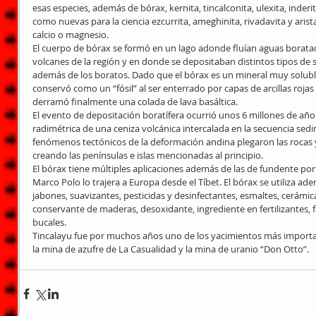
esas especies, además de bórax, kernita, tincalconita, ulexita, inder
como nuevas para la ciencia ezcurrita, ameghinita, rivadavita y arista
calcio o magnesio.
El cuerpo de bórax se formó en un lago adonde fluían aguas boratad
volcanes de la región y en donde se depositaban distintos tipos de s
además de los boratos. Dado que el bórax es un mineral muy soluble
conservó como un “fósil” al ser enterrado por capas de arcillas rojas 
derramó finalmente una colada de lava basáltica.
El evento de depositación boratífera ocurrió unos 6 millones de años
radimétrica de una ceniza volcánica intercalada en la secuencia sed
fenómenos tectónicos de la deformación andina plegaron las rocas y
creando las penínsulas e islas mencionadas al principio.
El bórax tiene múltiples aplicaciones además de las de fundente por
Marco Polo lo trajera a Europa desde el Tíbet. El bórax se utiliza ad
jabones, suavizantes, pesticidas y desinfectantes, esmaltes, cerámic
conservante de maderas, desoxidante, ingrediente en fertilizantes,
bucales.
Tincalayu fue por muchos años uno de los yacimientos más importan
la mina de azufre de La Casualidad y la mina de uranio “Don Otto”.