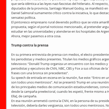
que sería idéntica a las leyes nazi-fascistas del hitleriato. Al respect
diputados de la provincia, Santiago Manuel Godoy, se manifestó en en
Daniel Salmoral sumamente crítico contra la iniciativa, lo que desta
sensatez política.
El pintoresco empresario rural devenido político que se viste amarill
propuesta, según el portal noticioso mencionado, al pretender arg
estudiar en las universidades y atenderse en los hospitales de Argen
Ahora, mejor pasemos a otra cosa.
Trump contra la prensa
En su primera entrevista de prensa con medios, el electo presidente 
los periodistas y medios presentes. Titulan los medios gráficos arge
televisivos: “Donald Trump organiza un encuentro con los medios y l
periodistas y ejecutivos de CNN, NBC, CBS y Fox a sus oficinas de l
frases con una bronca sin precedentes”.
Su speech de entrada en escena en la reunión, fue este: “Entro en u
son todos unos mentirosos”. Así se presentó Trump en una reunión p
de los principales medios de comunicación estadounidenses, convoca
desde la campaña preelectoral, cuando les espetó, frente mismo a Hil
Ella], de campaña.
En esa reunión arremetió contra la CNN, en la persona de su preside
televisión, debería darles vergüenza, son todos unos mentirosos. No 