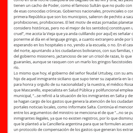
tienen un cacho de Poder, como el famoso Sultán que no pudo con S
de esas conocidas crónicas. Gobiernos nacionales, provinciales o com
primera República que son los municipios, salieron de pechito a sacar
prohibiciones, prohibiciones. El leit motiv de estas jornadas planet
considero históricas, pero no el mejor de los sentidos] constituyen
cruel”, me acota la Vieja que ya anda culillando por aquí] es señala
ponerme al día en el lenguaje gringo, a cuanto extranjero ande por l
esperando en los hospitales o no, yendo a la escuela, o no. En el caso
del norte, apuntando a los ciudadanos bolivianos, con sus familias, 
del gobierno misionero, jactancioso de ser un crisol de razas, lo qu
guaraníes, aunque se rasquen con un marlo los gringos fascistoides q
río. 
Lo mismo que hoy, el gobierno del señor feudal Urtubey, con su ama
hijo de aquel inmigrante siciliano que supo tener su zapatería en la ca
para honra y orgullo de su nacionalidad y la nuestra, el médico Rosa
que Mascarello, especialista en Salud Pública y polifuncional emplea
municipal, “...se refirió a la situación de los inmigrantes en Salta y 
se hagan cargo de los gastos que genera la atención de los ciudadano
portales noticias locales, como Informate Salta. Continúa el mencio
entre los argumentos del ministro se menciona el de que “...no se pu
inmigrantes ilegales, ya que no existen registros, por lo que dismin
que le planteó a la Cancillería argentina para que se formulen acue
un protocolo de compensación de los gastos que generan los extranje