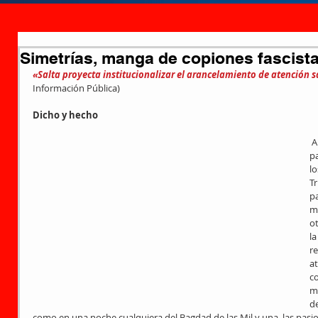
Simetrías, manga de copiones fascist
«Salta proyecta institucionalizar el arancelamiento de atención s
Información Pública)
Dicho y hecho
 Anticipaba en mi despacho anterior las 
p
lo
T
pa
mi
ot
la
re
a
co
me
de
como en una noche cualquiera del Bagdad de las Mil y una, las pasi