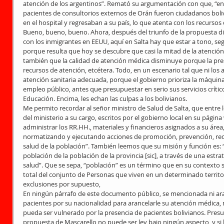
atención de los argentinos”. Remató su argumentación con que, “en
pacientes de consultorios externos de Orán fueron ciudadanos bol
en el hospital y regresaban a su país, lo que atenta con los recursos
Bueno, bueno, bueno. Ahora, después del triunfo de la propuesta 
con los inmigrantes en EEUU, aquí en Salta hay que estar a tono, seg
porque resulta que hoy se descubre que casi la mitad de la atención
también que la calidad de atención médica disminuye porque la pres
recursos de atención, etcétera. Todo, en un escenario tal que ni lo
atención sanitaria adecuada, porque el gobierno prioriza la máquin
empleo público, antes que presupuestar en serio sus servicios crític
Educación. Encima, les echan las culpas a los bolivianos.
Me permito recordar al señor ministro de Salud de Salta, que entre 
del ministerio a su cargo, escritos por el gobierno local en su página
administrar los RR.HH., materiales y financieros asignados a su áre
normatizando y ejecutando acciones de promoción, prevención, recup
salud de la población”. También leemos que su misión y función es: “
población de la población de la provincia [sic], a través de una estra
salud”. Que se sepa, “población” es un término que en su contexto s
total del conjunto de Personas que viven en un determinado territorio
exclusiones por supuesto,
En ningún párrafo de este documento público, se mencionada ni ara
pacientes por su nacionalidad para arancelarle su atención médica,
pueda ser vulnerado por la presencia de pacientes bolivianos. Pres
propuesta de Mascarello no puede ser ley bajo ningún aspecto, y si l