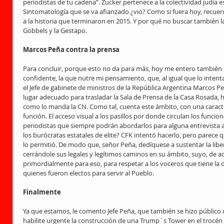
periodistas de tu cadena”. Zucker pertenece a la colectividad judía
Sintomatología que se va afianzado ¿vio? Como si fuera hoy, recuer
a la historia que terminaron en 2015. Y por qué no buscar también 
Göbbels y la Gestapo.
Marcos Peña contra la prensa
Para concluir, porque esto no da para más, hoy me entero también p
confidente, la que nutre mi pensamiento, que, al igual que lo intenta
el Jefe de gabinete de ministros de la República Argentina Marcos P
lugar adecuado para trasladar la Sala de Prensa de la Casa Rosada, hi
como lo manda la CN. Como tal, cuenta este ámbito, con una caracter
función. El acceso visual a los pasillos por donde circulan los funcion
periodistas que siempre podrán abordarlos para alguna entrevista al
los burócratas estatales de elite? CFK intentó hacerlo, pero parece q
lo permitió. De modo que, señor Peña, dedíquese a sustentar la liber
cerrándole sus legales y legítimos caminos en su ámbito, suyo, de ac
primordialmente para eso, para respetar a los voceros que tiene la 
quienes fueron electos para servir al Pueblo.
Finalmente
Ya que estamos, le comento Jefe Peña, que también se hizo público q
habilite urgente la construcción de una Trump´s Tower en el trocén