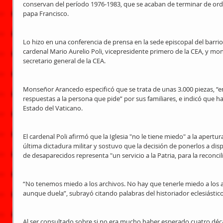
conservan del período 1976-1983, que se acaban de terminar de orden
papa Francisco. 
Lo hizo en una conferencia de prensa en la sede episcopal del barrio
cardenal Mario Aurelio Poli, vicepresidente primero de la CEA, y m
secretario general de la CEA. 
Monseñor Arancedo especificó que se trata de unas 3.000 piezas, “en
respuestas a la persona que pide” por sus familiares, e indicó que h
Estado del Vaticano. 
El cardenal Poli afirmó que la Iglesia "no le tiene miedo" a la apertur
última dictadura militar y sostuvo que la decisión de ponerlos a dispo
de desaparecidos representa "un servicio a la Patria, para la reconcil
“No tenemos miedo a los archivos. No hay que tenerle miedo a los ar
aunque duela”, subrayó citando palabras del historiador eclesiástic
Al ser consultado sobre si no era mucho haber esperado cuatro déca