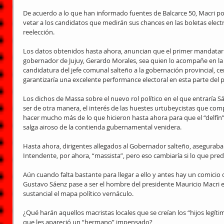
De acuerdo a lo que han informado fuentes de Balcarce 50, Macri pon
vetar a los candidatos que medirán sus chances en las boletas electr
reelección.
Los datos obtenidos hasta ahora, anuncian que el primer mandatario
gobernador de Jujuy, Gerardo Morales, sea quien lo acompañe en la f
candidatura del jefe comunal salteño a la gobernación provincial, cer
garantizaría una excelente performance electoral en esta parte del p
Los dichos de Massa sobre el nuevo rol político en el que entraría
ser de otra manera, el interés de las huestes urtubeycistas que com
hacer mucho más de lo que hicieron hasta ahora para que el “delfín”
salga airoso de la contienda gubernamental venidera.
Hasta ahora, dirigentes allegados al Gobernador salteño, aseguraban 
Intendente, por ahora, “massista”, pero eso cambiaría si lo que pred
Aún cuando falta bastante para llegar a ello y antes hay un comicio c
Gustavo Sáenz pase a ser el hombre del presidente Mauricio Macri e
sustancial el mapa político vernáculo.
¿Qué harán aquellos macristas locales que se creían los “hijos legít
que les apareció un “hermano” impensado?