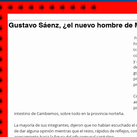
Gustavo Sáenz, ¿el nuevo hombre de M
 Fue el propio Sergio Massa, líder del 
F
t
c
y 
de
go
pr
pr
C
ai
pr
intestino de Cambiemos, sobre todo en la provincia norteña.
La mayoría de sus integrantes, dijeron que no habían escuchado el 
de dar alguna opinión mientras que el resto, rápidos de reflejos, 
acercamiento hacia la figura del jefe comunal capitalino.