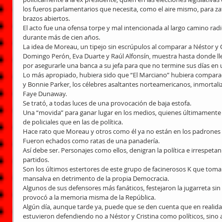
los fueros parlamentarios que necesita, como el aire mismo, para zafa
brazos abiertos.
El acto fue una ofensa torpe y mal intencionada al largo camino radica
durante más de cien años.
La idea de Moreau, un tipejo sin escrúpulos al comparar a Néstor y C
Domingo Perón, Eva Duarte y Raúl Alfonsín, muestra hasta donde lleg
por asegurarle una banca a su jefa para que no termine sus días en 
Lo más apropiado, hubiera sido que “El Marciano” hubiera compara
y Bonnie Parker, los célebres asaltantes norteamericanos, inmortali
Faye Dunaway.
Se trató, a todas luces de una provocación de baja estofa.
Una “movida” para ganar lugar en los medios, quienes últimamente l
de policiales que en las de política.
Hace rato que Moreau y otros como él ya no están en los padrones 
Fueron echados como ratas de una panadería.
Así debe ser. Personajes como ellos, denigran la política e irrespetan
partidos.
Son los últimos estertores de este grupo de facinerosos K que tomar
mansalva en detrimento de la propia Democracia.
Algunos de sus defensores más fanáticos, festejaron la jugarreta sin
provocó a la memoria misma de la República.
Algún día, aunque tarde ya, puede que se den cuenta que en realid
estuvieron defendiendo no a Néstor y Cristina como políticos, sino a