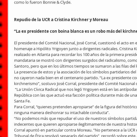
como lo fueron Bonnie & Clyde.
Repudio de la UCR a Cristina Kirchner y Moreau
“La ex presidente con boina blanca es un robo más del kirch
El presidente del Comité Nacional, José Corral, cuestionó el acto en e
homenaje a Hipólito Yrigoyen junto a dirigentes radicales. Cristina 
realizado en Atlanta para recordar los 100 años de la primera presiden
mandataria se mostró con dirigentes surgidos del radicalismo, co
Santoro, pero que en los últimos tiempos se sumaron a las filas del
La presencia de estos y la asociación de los símbolos partidarios del 
no cayeron nada bien en el centenario partido. “La ex presidente co
kirchnerismo”, sostuvo José Corral, presidente del Comité Nacional 
 “La Unión Cívica Radical que nos legó Yrigoyen está en las antípodas de la corrupción y el desprecio por la 
República con las que actuó esa facción política durante más de una
Santa Fe.
Para Corral, “quienes pretenden apropiarse” de la figura del histórico
ninguna manera deshonrar su intachable conducta”.
“No podemos más que repudiar el uso de nuestros símbolos partida
indecentes que quieren apropiarse ilegítimamente de nuestra histori
Corral apuntó en particular contra Moreau. “No pertenece a la UCR 
Tribunal de Ética resolvió separarlo del partido”, recordó sobre este.