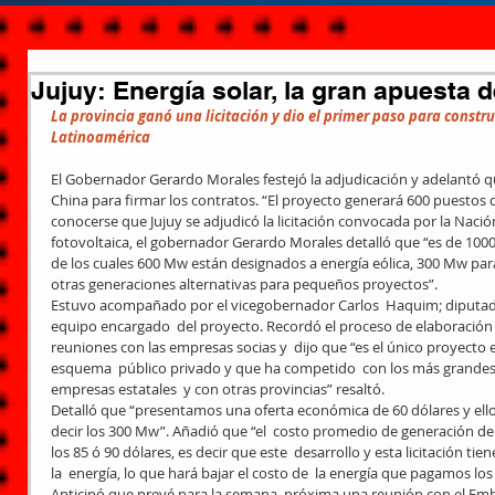
Jujuy: Energía solar, la gran apuesta 
La provincia ganó una licitación y dio el primer paso para constru
Latinoamérica
El Gobernador Gerardo Morales festejó la adjudicación y adelantó qu
China para firmar los contratos. “El proyecto generará 600 puestos de
conocerse que Jujuy se adjudicó la licitación convocada por la Naci
fotovoltaica, el gobernador Gerardo Morales detalló que “es de 100
de los cuales 600 Mw están designados a energía eólica, 300 Mw par
otras generaciones alternativas para pequeños proyectos”.
Estuvo acompañado por el vicegobernador Carlos  Haquim; diputados 
equipo encargado  del proyecto. Recordó el proceso de elaboración  de
reuniones con las empresas socias y  dijo que “es el único proyecto e
esquema  público privado y que ha competido  con los más grandes 
empresas estatales  y con otras provincias” resaltó.
Detalló que “presentamos una oferta económica de 60 dólares y ello 
decir los 300 Mw”. Añadió que “el  costo promedio de generación de  
los 85 ó 90 dólares, es decir que este  desarrollo y esta licitación ti
la  energía, lo que hará bajar el costo de  la energía que pagamos los
Anticipó que prevé para la semana  próxima una reunión con el Emba