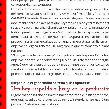
correspondientes contratos.
Este viernes se realizará el acto formal de adjudicación y, con poste
del Mercado Mayorista Eléctrico  (CAMMESA) firmará los vínculos  co
CAMMESA también firmarán  un contrato de garantía de compra de  e
documentó será la clave para que vayamos a China y terminemos de 
socios  Powerchina, Shanghai Electric y Talesun y el ente financiero 
Indicó que el proyecto generará 600  puestos de trabajo directos para
demandará  la afectación de 600 hectáreas para la  instalación de los
producir, serán comercializados -en una primera etapa-  al Sistema 
objetivo es llegar a generar  600 Mw, “por lo que se comenzó a  traba
nacional”.
“El proyecto, además de ser público  privado retribuye un 2% de las u
objetivo  prioritario es convertir a Jujuy en un  generador de energ
Agregó que “en cuatro años aproximadamente podremos contar con
siendo autosustentables desde el punto  de vista del consumo de ene
primera etapa  toda la energía que se produzca es  para vender el in
Niegan que el gobernador salteño quiso oponerse
Urtubey respaldó a Jujuy en la producció
El gobernador salteño desmintió haber realizado cuestionamientos al
que Jujuy se adjudicó proyectos de RenovAr Ronda 1. “No habrá una 
próspero”, afirmó el mandatario.