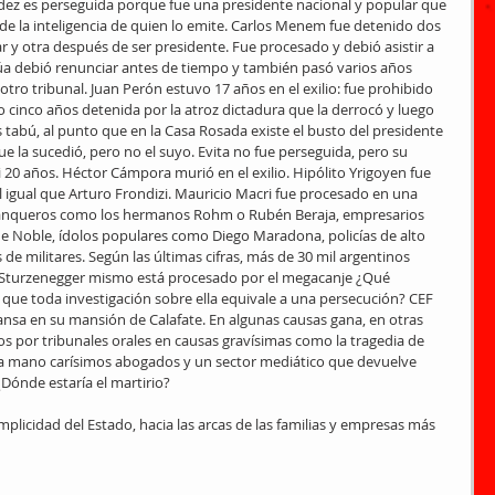
dez es perseguida porque fue una presidente nacional y popular que 
de la inteligencia de quien lo emite. Carlos Menem fue detenido dos 
ar y otra después de ser presidente. Fue procesado y debió asistir a 
 Rúa debió renunciar antes de tiempo y también pasó varios años 
tro tribunal. Juan Perón estuvo 17 años en el exilio: fue prohibido 
 cinco años detenida por la atroz dictadura que la derrocó y luego 
s tabú, al punto que en la Casa Rosada existe el busto del presidente 
e la sucedió, pero no el suyo. Evita no fue perseguida, pero su 
 20 años. Héctor Cámpora murió en el exilio. Hipólito Yrigoyen fue 
al igual que Arturo Frondizi. Mauricio Macri fue procesado en una 
banqueros como los hermanos Rohm o Rubén Beraja, empresarios 
e Noble, ídolos populares como Diego Maradona, policías de alto 
 de militares. Según las últimas cifras, más de 30 mil argentinos 
 Sturzenegger mismo está procesado por el megacanje ¿Qué 
 que toda investigación sobre ella equivale a una persecución? CEF 
nsa en su mansión de Calafate. En algunas causas gana, en otras 
 por tribunales orales en causas gravísimas como la tragedia de 
a mano carísimos abogados y un sector mediático que devuelve 
Dónde estaría el martirio?
plicidad del Estado, hacia las arcas de las familias y empresas más 