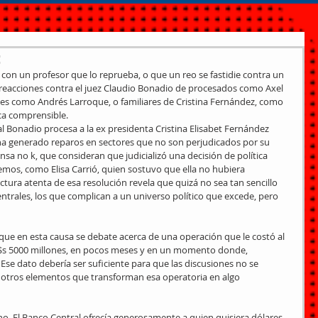
t
con un profesor que lo reprueba, o que un reo se fastidie contra un 
s reacciones contra el juez Claudio Bonadio de procesados como Axel 
tantes como Andrés Larroque, o familiares de Cristina Fernández, como 
ca comprensible.
ual Bonadio procesa a la ex presidenta Cristina Elisabet Fernández 
, ha generado reparos en sectores que no son perjudicados por su 
nsa no k, que consideran que judicializó una decisión de política 
os, como Elisa Carrió, quien sostuvo que ella no hubiera 
tura atenta de esa resolución revela que quizá no sea tan sencillo 
rales, los que complican a un universo político que excede, pero 
ue en esta causa se debate acerca de una operación que le costó al 
s 5000 millones, en pocos meses y en un momento donde, 
Ese dato debería ser suficiente para que las discusiones no se 
y otros elementos que transforman esa operatoria en algo 
ho. El Banco Central ofrecía generosamente a quien quisiera dólares 