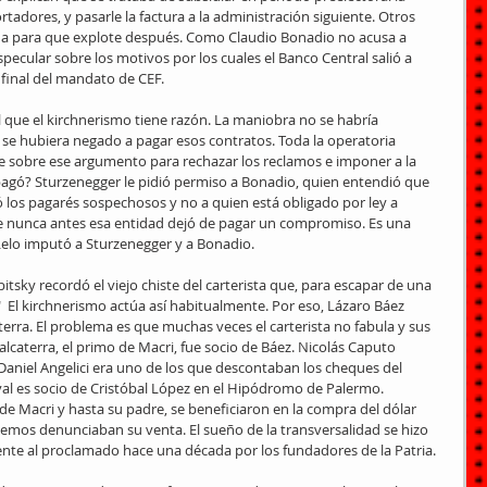
adores, y pasarle la factura a la administración siguiente. Otros 
da para que explote después. Como Claudio Bonadio no acusa a 
pecular sobre los motivos por los cuales el Banco Central salió a 
 final del mandato de CEF.
que el kirchnerismo tiene razón. La maniobra no se habría 
se hubiera negado a pagar esos contratos. Toda la operatoria 
 sobre ese argumento para rechazar los reclamos e imponer a la 
 pagó? Sturzenegger le pidió permiso a Bonadio, quien entendió que 
mó los pagarés sospechosos y no a quien está obligado por ley a 
 nunca antes esa entidad dejó de pagar un compromiso. Es una 
 Lelo imputó a Sturzenegger y a Bonadio.
tsky recordó el viejo chiste del carterista que, para escapar de una 
n!"  El kirchnerismo actúa así habitualmente. Por eso, Lázaro Báez 
erra. El problema es que muchas veces el carterista no fabula y sus 
caterra, el primo de Macri, fue socio de Báez. Nicolás Caputo 
. Daniel Angelici era uno de los que descontaban los cheques del 
al es socio de Cristóbal López en el Hipódromo de Palermo. 
 Macri y hasta su padre, se beneficiaron en la compra del dólar 
mos denunciaban su venta. El sueño de la transversalidad se hizo 
ente al proclamado hace una década por los fundadores de la Patria.