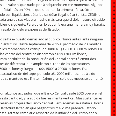
seis, un valor al que nadie podía adquirirlos en ese momento. Algunos 
 oficial más un 20%, lo que superaba la primera oferta. Otros 
o con liquidación, dólar bolsa, dólar ilegal, dólar turista, CEDIN o 
da una de sus vías era mucho más cara que el dólar futuro ofrecido 
obierno siguiente. Para quien lo adquiría era una manera muy barata, 
 regalo del cielo a expensas del Estado.
 no se ha expuesto demasiado al público. Nunca antes, ante ninguna 
o dólar futuro. Hasta septiembre de 2015 el promedio de los montos 
n los momentos de crisis pudo subir a u$s 7000 u 8000 millones. En 
las ventas del central se dispararon a u$s 17000 millones, 
ara posibilitarlo, la conducción del Central necesitó emitir dos 
es de diferencia, que ampliaron el tope de las operaciones 
000 millones y, luego, de u$s 15000 a 20000 millones. Esa 
a actualización del tope, por solo u$s 2000 millones, había sido 
 años se mantuvo ese límite máximo y en solo dos meses se aumentó 
eron algunos acusados, que el Banco Central desde 2005 operó en el 
esta cantidad, y la subida fue realmente vertical. Más sustancial es 
 reservas propias del Banco Central. Pero además se estaba al borde 
a factura la tenían que pagar otros. Y el clima predavaluatorio 
: el retraso cambiario respecto de la inflación del último año y 