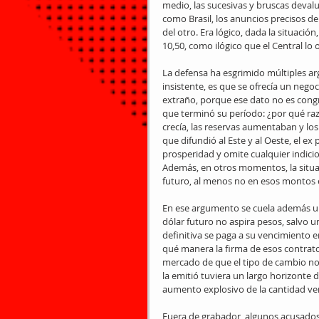
medio, las sucesivas y bruscas deval
como Brasil, los anuncios precisos d
del otro. Era lógico, dada la situaci
10,50, como ilógico que el Central lo o
La defensa ha esgrimido múltiples arg
insistente, es que se ofrecía un nego
extraño, porque ese dato no es cong
que terminó su período: ¿por qué razó
crecía, las reservas aumentaban y lo
que difundió al Este y al Oeste, el ex 
prosperidad y omite cualquier indici
Además, en otros momentos, la situac
futuro, al menos no en esos montos 
En ese argumento se cuela además un c
dólar futuro no aspira pesos, salvo u
definitiva se paga a su vencimiento
qué manera la firma de esos contratos
mercado de que el tipo de cambio no v
la emitió tuviera un largo horizonte 
aumento explosivo de la cantidad ven
Fuera de grabador, algunos acusados 