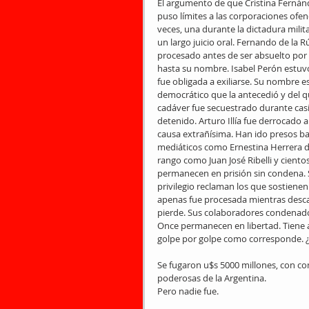
El argumento de que Cristina Fernán
puso límites a las corporaciones ofen
veces, una durante la dictadura milit
un largo juicio oral. Fernando de la
procesado antes de ser absuelto por o
hasta su nombre. Isabel Perón estuvo
fue obligada a exiliarse. Su nombre e
democrático que la antecedió y del qu
cadáver fue secuestrado durante casi
detenido. Arturo Illía fue derrocado 
causa extrañísima. Han ido presos 
mediáticos como Ernestina Herrera d
rango como Juan José Ribelli y cientos
permanecen en prisión sin condena.
privilegio reclaman los que sostienen
apenas fue procesada mientras desca
pierde. Sus colaboradores condenados
Once permanecen en libertad. Tiene 
golpe por golpe como corresponde. ¿
Se fugaron u$s 5000 millones, con com
poderosas de la Argentina.
Pero nadie fue.