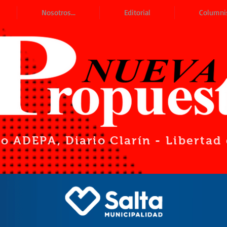
Nosotros...
Editorial
Columni
io ADEPA
, Diario Clarín - Liberta