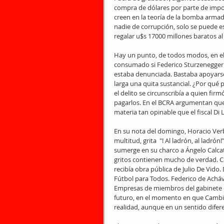
compra de dólares por parte de import
creen en la teoría de la bomba arma
nadie de corrupción, solo se puede es
regalar u$s 17000 millones baratos al
Hay un punto, de todos modos, en el 
consumado si Federico Sturzenegger 
estaba denunciada. Bastaba apoyarse
larga una quita sustancial. ¿Por qué
el delito se circunscribía a quien fir
pagarlos. En el BCRA argumentan que
materia tan opinable que el fiscal Di
En su nota del domingo, Horacio Verbi
multitud, grita  "! Al ladrón, al ladró
sumerge en su charco a Ángelo Calcat
gritos contienen mucho de verdad. Cal
recibía obra pública de Julio De Vido
Fútbol para Todos. Federico de Acháv
Empresas de miembros del gabinete de
futuro, en el momento en que Cambie
realidad, aunque en un sentido difer