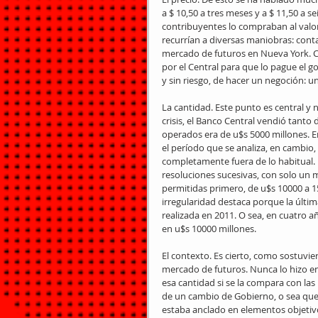
a $ 10,50 a tres meses y a $ 11,50 a 
contribuyentes lo compraban al valor
recurrían a diversas maniobras: contad
mercado de futuros en Nueva York. Ca
por el Central para que lo pague el g
y sin riesgo, de hacer un negoción: un
La cantidad. Este punto es central y
crisis, el Banco Central vendió tant
operados era de u$s 5000 millones. E
el período que se analiza, en cambio, 
completamente fuera de lo habitual. P
resoluciones sucesivas, con solo un m
permitidas primero, de u$s 10000 a 15
irregularidad destaca porque la últim
realizada en 2011. O sea, en cuatro
en u$s 10000 millones.
El contexto. Es cierto, como sostuvi
mercado de futuros. Nunca lo hizo en 
esa cantidad si se la compara con las
de un cambio de Gobierno, o sea que l
estaba anclado en elementos objetivos