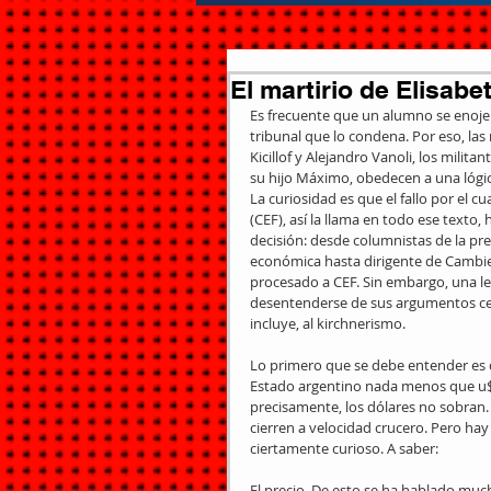
El martirio de Elisabe
Es frecuente que un alumno se enoje 
tribunal que lo condena. Por eso, la
Kicillof y Alejandro Vanoli, los mili
su hijo Máximo, obedecen a una lógi
La curiosidad es que el fallo por el c
(CEF), así la llama en todo ese texto
decisión: desde columnistas de la pre
económica hasta dirigente de Cambiem
procesado a CEF. Sin embargo, una lec
desentenderse de sus argumentos cent
incluye, al kirchnerismo.
Lo primero que se debe entender es q
Estado argentino nada menos que u$
precisamente, los dólares no sobran. 
cierren a velocidad crucero. Pero ha
ciertamente curioso. A saber:
El precio. De esto se ha hablado muc