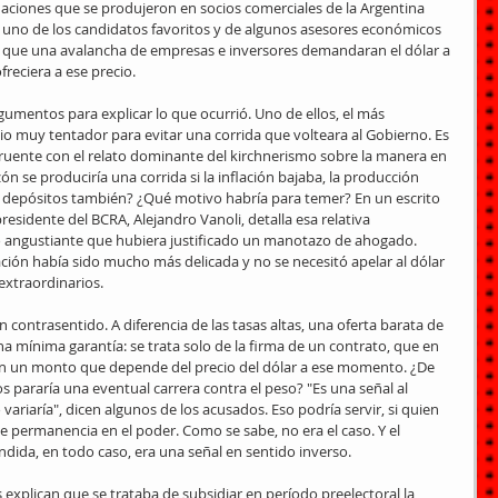
uaciones que se produjeron en socios comerciales de la Argentina 
e uno de los candidatos favoritos y de algunos asesores económicos 
ón, que una avalancha de empresas e inversores demandaran el dólar a 
freciera a ese precio.
umentos para explicar lo que ocurrió. Uno de ellos, el más 
cio muy tentador para evitar una corrida que volteara al Gobierno. Es 
ruente con el relato dominante del kirchnerismo sobre la manera en 
n se produciría una corrida si la inflación bajaba, la producción 
s depósitos también? ¿Qué motivo habría para temer? En un escrito 
presidente del BCRA, Alejandro Vanoli, detalla esa relativa 
o angustiante que hubiera justificado un manotazo de ahogado. 
ión había sido mucho más delicada y no se necesitó apelar al dólar 
extraordinarios.
ontrasentido. A diferencia de las tasas altas, una oferta barata de 
na mínima garantía: se trata solo de la firma de un contrato, que en 
 en un monto que depende del precio del dólar a ese momento. ¿De 
 pararía una eventual carrera contra el peso? "Es una señal al 
ariaría", dicen algunos de los acusados. Eso podría servir, si quien 
de permanencia en el poder. Como se sabe, no era el caso. Y el 
dida, en todo caso, era una señal en sentido inverso.
explican que se trataba de subsidiar en período preelectoral la 