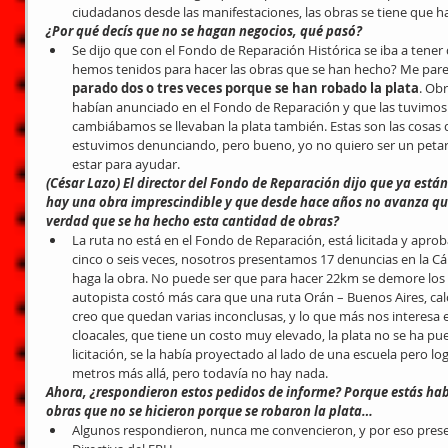
ciudadanos desde las manifestaciones, las obras se tiene que ha
¿Por qué decís que no se hagan negocios, qué pasó?
Se dijo que con el Fondo de Reparación Histórica se iba a tene
hemos tenidos para hacer las obras que se han hecho? Me pare
parado dos o tres veces porque se han robado la plata
. Ob
habían anunciado en el Fondo de Reparación y que las tuvimos 
cambiábamos se llevaban la plata también. Estas son las cosas
estuvimos denunciando, pero bueno, yo no quiero ser un petard
estar para ayudar. 
(César Lazo) El director del Fondo de Reparación dijo que ya están
hay una obra imprescindible y que desde hace años no avanza que 
verdad que se ha hecho esta cantidad de obras?
La ruta no está en el Fondo de Reparación, está licitada y apro
cinco o seis veces, nosotros presentamos 17 denuncias en la C
haga la obra. No puede ser que para hacer 22km se demore los a
autopista costó más cara que una ruta Orán – Buenos Aires, calc
creo que quedan varias inconclusas, y lo que más nos interesa e
cloacales, que tiene un costo muy elevado, la plata no se ha pu
licitación, se la había proyectado al lado de una escuela pero l
metros más allá, pero todavía no hay nada. 
Ahora, ¿respondieron estos pedidos de informe? Porque estás ha
obras que no se hicieron porque se robaron la plata…
Algunos respondieron, nunca me convencieron, y por eso prese