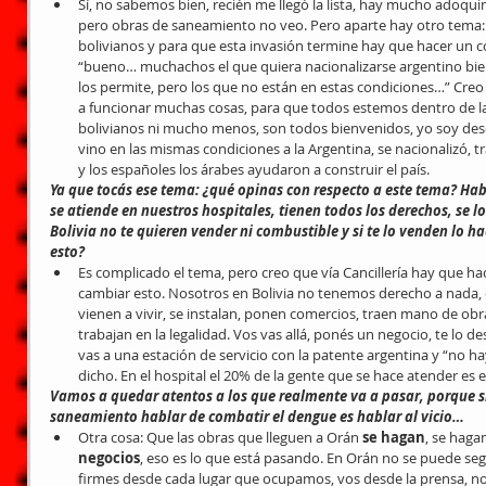
Sí, no sabemos bien, recién me llegó la lista, hay mucho adoqu
pero obras de saneamiento no veo. Pero aparte hay otro tema:
bolivianos y para que esta invasión termine hay que hacer un co
“bueno… muchachos el que quiera nacionalizarse argentino bie
los permite, pero los que no están en estas condiciones…” Cre
a funcionar muchas cosas, para que todos estemos dentro de la l
bolivianos ni mucho menos, son todos bienvenidos, yo soy des
vino en las mismas condiciones a la Argentina, se nacionalizó, tr
y los españoles los árabes ayudaron a construir el país. 
Ya que tocás ese tema: ¿qué opinas con respecto a este tema? Habl
se atiende en nuestros hospitales, tienen todos los derechos, se l
Bolivia no te quieren vender ni combustible y si te lo venden lo h
esto?
Es complicado el tema, pero creo que vía Cancillería hay que h
cambiar esto. Nosotros en Bolivia no tenemos derecho a nada, e
vienen a vivir, se instalan, ponen comercios, traen mano de obr
trabajan en la legalidad. Vos vas allá, ponés un negocio, te lo d
vas a una estación de servicio con la patente argentina y “no h
dicho. En el hospital el 20% de la gente que se hace atender es e
Vamos a quedar atentos a los que realmente va a pasar, porque si 
saneamiento hablar de combatir el dengue es hablar al vicio…
Otra cosa: Que las obras que lleguen a Orán 
se hagan
, se hagan
negocios
, eso es lo que está pasando. En Orán no se puede seg
firmes desde cada lugar que ocupamos, vos desde la prensa, nos