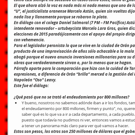
El que ahora alzó la voz es nada más ni nada menos que uno de lo
“U”, el justicialista oranense Marcelo Astún, quien sin vueltas d
nada lisa y llanamente porque se robaron la plata.
En diálogo con el colega Daniel Salmoral (7 PM – FM Pacífico) Ast
intendente renovador – urtubeycista Marcelo Lara Gros, quien dich
elecciones de 2015 paradójicamente con el apoyo del propio dirig
con vehemencia.
Para el legislador peronista lo que se vive en la ciudad de Orán p
producto de una improvisación de años sólo achacable a la mala g
abogó porque el nuevo anuncio inversiones millonarias para su d
obras que verdaderamente sirvan o, por lo menos que se hagan.
Párrafo aparte para la comparación que hizo con la cuidad de Tart
expresiones, a diferencia de Orán “brilla” merced a la gestión del 
Napoleón “Oso” Leavy.
Este fue el diálogo:
¿Qué pasó que no se trató el endeudamiento por 800 millones?
Y bueno, nosotros no sabemos adónde iban a ir los fondos, tam
el endeudamiento por 800 millones, firmen y punto”, no, quer
saber qué es lo que va a ir a cada departamento, a cada pueblo
puesto que todavía no pudimos ni ver, entonces vamos a estud
a tener un panorama más claro para ver qué vamos a hacer. 
Estos son pesos, los otros son 250 millones de dólares que el go