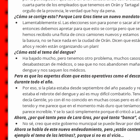
cuarta parte de los empleados que tenemos en Orán y Tartagal b
orgullo de la provincia, le verdad que hoy da pena. 
¿Cómo se corrige esto? Porque Lara Gros tiene un nuevo mandat
Lamentablemente sí. Las elecciones son para poner o sacar al i
entonces debemos apretar para que esto se corrija pero que se c
hemos recibido una flota de cinco camiones nuevos y estamos 
la basura, no se hace nada en la ciudad de Orán. Dicen que está
años y recién están organizando un plan! 
¿Cómo está el tema del dengue?
Ha bajado mucho, pero tenemos otro problema, muchos casos d
desabastezcan de médicos, o sea que no nos abandonen mañan
dengue y nos saquen los médicos. 
Pero es que los expertos dicen que estos operativos como el desc
durante todo el año.
Por eso, si la plata estaba desde septiembre del año pasado y 
estaba el rebrote del dengue y así es muy difícil combatirlo. T
decía Gentile, yo con él no coincido en muchas cosas pero es 
tenido y me parece que en el momento más duro que teníamos 
parece increíble. Y se lo sacó simplemente porque él criticó a La
Ahora, ¿por qué tanto peso de Lara Gros, por qué tanta “banca”, 
No sé, creo que este gobierno municipal se puede llevar por del
Ahora se habla de este nuevo endeudamiento, pero ¿están conte
ejemplo el tema de las letrinas?, porque si no es al vicio…