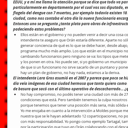
EEUU, y a mí me llama la atención porque se dice que todo va para
particularmente en departamento por el cual vos sos diputado, en
flagelo del dengue con 7 muertos, por ejemplo todavía existen 18 m
ciudad, como nos contaba el otro día la nueva funcionaria encarg
Entonces uno se pregunta ¿tanta plata para obras de infraestruct
padeciendo estos problemas?
Ellos están en el gobierno y no pueden venir a decir una cosa c
intendente te aseguro que Orán estaría diferente. Aparte no sól
generar conciencia de qué es lo que se debe hacer, desde abajo,
programa mucho más amplio. Los que están en el municipio no 
cambiando funcionarios pero ninguno se va: los tipos que meten
y los ponen en otra. No puede ser, si yo gobierno un municipio
de que si un funcionario no sirve sacarlo de un puntano y poner 
hay un plan de gobierno, no hay nada, estamos a la deriva. 
El intendente Lara Gros asumió en el 2007 y parece que poco se hi
día veía imágenes de esa ciudad hermosa que tanto quiero como e
de basura que sacó con el último operativo de descacharrado… ¿q
No hay compromiso, no podés tener una ciudad con más de 270
condiciones que está. Pero también tenemos la culpa nosotros 
porque tenemos que tener una posición más seria, más sólida 
Yo me enojaba en cuanto a la intervención a Moldes porque me 
nuestra que se le hayan adelantado 12 coparticipaciones, no po
con más responsabilidad. Yo pongo como ejemplo Tartagal, tam
por la participación que tuvo en Orán colaborando con el descac