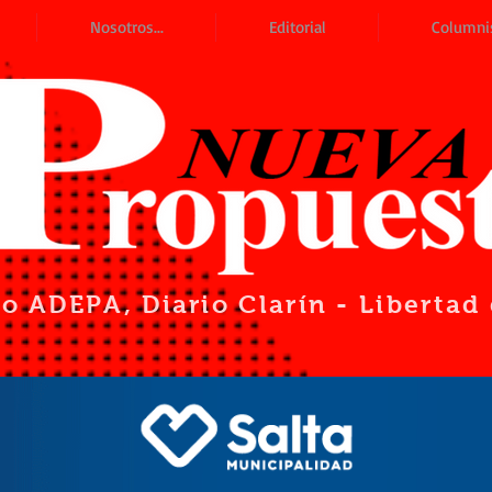
Nosotros...
Editorial
Columni
io ADEPA
, Diario Clarín - Liberta