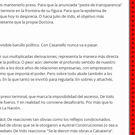
s mantenerlo preso. Para que la anunciada “peste de transparencia” 
 termine en la frontera de su figura. Para que la epidemia de 
ue hoy lo desprecia. O hacia Julio de Vido, el objetivo más 
ietante que la propia Doctora.
sible barullo político. Con Casanello nunca va a pasar.
r sus multiplicadas derivaciones, representa la manera más directa 
 la política. O peor aún: demoler el profundo sentido de nuestro 
Vido a los doce años de relaciones empresarias, con empresarios 
tmo que imponía el poder. Pero sobre todo alude también a los 
a. En la que tanto se invirtió para regularla. En sobres y attachés. 
l preso terminal, que marca la imposibilidad del ascenso, De Vido 
e fueros. Y en realidad no conviene desaforarlo. Por más que lo 
e La Nación.
cil. De reacciones tan obvias como los reflejos condicionados.
dad de obras que se le otorgaron a Austral Construcciones (o sea a 
mediato De Vido reacciona: “Se le dieron más obras a Calcaterra”.