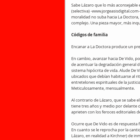
Sabe Lázaro que lo más aconsejable e
(selectiva) -www.jorgeasisdigital.com-
moralidad no suba hacia La Doctora, q
complejo. Una pieza mayor, más inqu
Códigos de familia
Encanar a La Doctora produce un previ
En cambio, avanzar hacia De Vido, po
de acentuar la degradación general de
sistema hipócrita de vida. Alude De 
ubicados que debían habituarse al ri
entretelones espirituales de la justici
Meticulosamente, mensualmente.
Al contrario de Lázaro, que se sabe e
tiene tres años y medio por delante d
aprieten con los feroces editoriales d
Ocurre que De Vido es de respuesta fá
En cuanto se le reprocha por la canti
Lázaro, en realidad a Kirchner) de in