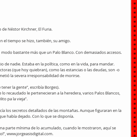
 de Néstor Kirchner, El Furia.
 el tiempo se hizo, también, su amigo.
rto modo bastante más que un Palo Blanco. Con demasiados accesos.
io de nadie. Estaba en la política, como en la vida, para mandar.
oras (que hoy quiebran), como las estancias o las deudas, son -o 
metió la severa irresponsabilidad de morirse.
ener la gente”, escribía Borges).
lo recaudado le pertenecieran a la heredera, varios Palos Blancos, 
to pa la vieja”.
cía los secretos detallados de las montañas. Aunque figuraran en la 
que había dejado. Con lo que se disponía.
na parte mínima de lo acumulado, cuando le mostraron, aquí se 
to!”, www.jorgeasisdigital.com.