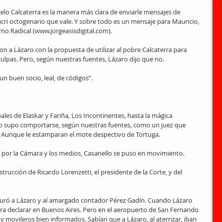
elo Calcaterra es la manera más clara de enviarle mensajes de 
Macri octogenario que vale. Y sobre todo es un mensaje para Mauricio, 
rno Radical (www.jorgeasisdigital.com).
on a Lázaro con la propuesta de utilizar al pobre Calcaterra para 
culpas. Pero, según nuestras fuentes, Lázaro dijo que no.
un buen socio, leal, de códigos”.
les de Elaskar y Fariña, Los Incontinentes, hasta la mágica 
ello supo comportarse, según nuestras fuentes, como un juez que 
. Aunque le estamparan el mote despectivo de Tortuga.
 por la Cámara y los medios, Casanello se puso en movimiento.
strucción de Ricardo Lorenzetti, el presidente de la Corte, y del 
turó a Lázaro y al amargado contador Pérez Gadín. Cuando Lázaro 
ara declarar en Buenos Aires. Pero en el aeropuerto de San Fernando 
y movileros bien informados. Sabían que a Lázaro, al aterrizar, iban 