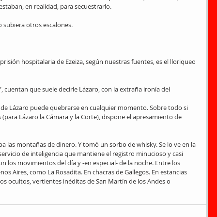
staban, en realidad, para secuestrarlo.
o subiera otros escalones.
 prisión hospitalaria de Ezeiza, según nuestras fuentes, es el lloriqueo 
, cuentan que suele decirle Lázaro, con la extraña ironía del 
osa de Lázaro puede quebrarse en cualquier momento. Sobre todo si 
 (para Lázaro la Cámara y la Corte), dispone el apresamiento de 
 las montañas de dinero. Y tomó un sorbo de whisky. Se lo ve en la 
servicio de inteligencia que mantiene el registro minucioso y casi 
on los movimientos del día y -en especial- de la noche. Entre los 
nos Aires, como La Rosadita. En chacras de Gallegos. En estancias 
ios ocultos, vertientes inéditas de San Martín de los Andes o 