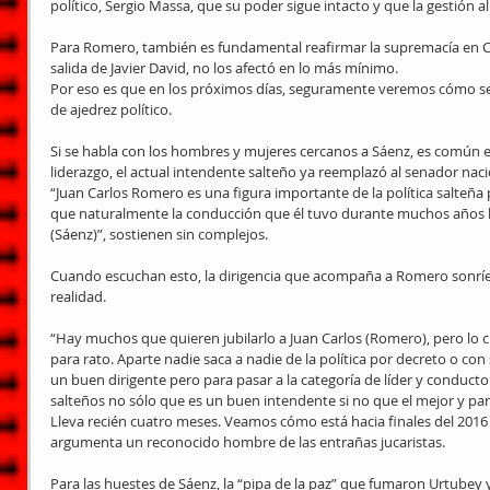
político, Sergio Massa, que su poder sigue intacto y que la gestión al
Para Romero, también es fundamental reafirmar la supremacía en Capi
salida de Javier David, no los afectó en lo más mínimo.
Por eso es que en los próximos días, seguramente veremos cómo se r
de ajedrez político.
Si se habla con los hombres y mujeres cercanos a Sáenz, es común e
liderazgo, el actual intendente salteño ya reemplazó al senador naci
“Juan Carlos Romero es una figura importante de la política salteña p
que naturalmente la conducción que él tuvo durante muchos años h
(Sáenz)”, sostienen sin complejos.
Cuando escuchan esto, la dirigencia que acompaña a Romero sonríe 
realidad.
“Hay muchos que quieren jubilarlo a Juan Carlos (Romero), pero lo c
para rato. Aparte nadie saca a nadie de la política por decreto o co
un buen dirigente pero para pasar a la categoría de líder y conducto
salteños no sólo que es un buen intendente si no que el mejor y par
Lleva recién cuatro meses. Veamos cómo está hacia finales del 2016
argumenta un reconocido hombre de las entrañas jucaristas.
Para las huestes de Sáenz, la “pipa de la paz” que fumaron Urtubey 