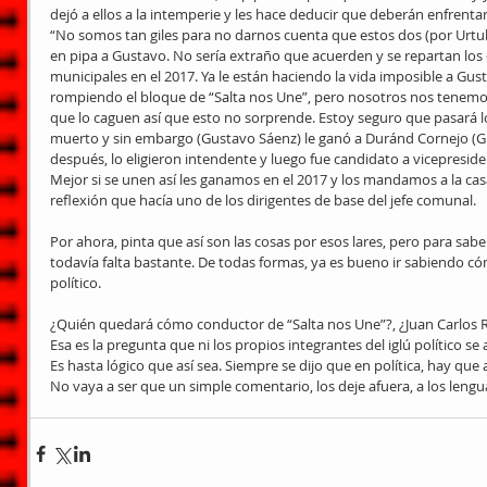
dejó a ellos a la intemperie y les hace deducir que deberán enfrentar,
“No somos tan giles para no darnos cuenta que estos dos (por Urtu
en pipa a Gustavo. No sería extraño que acuerden y se repartan los c
municipales en el 2017. Ya le están haciendo la vida imposible a Gus
rompiendo el bloque de “Salta nos Une”, pero nosotros nos tenemo
que lo caguen así que esto no sorprende. Estoy seguro que pasará l
muerto y sin embargo (Gustavo Sáenz) le ganó a Duránd Cornejo (Gui
después, lo eligieron intendente y luego fue candidato a vicepreside
Mejor si se unen así les ganamos en el 2017 y los mandamos a la casa a
reflexión que hacía uno de los dirigentes de base del jefe comunal.
Por ahora, pinta que así son las cosas por esos lares, pero para sabe
todavía falta bastante. De todas formas, ya es bueno ir sabiendo c
político.
¿Quién quedará cómo conductor de “Salta nos Une”?, ¿Juan Carlos
Esa es la pregunta que ni los propios integrantes del iglú político s
Es hasta lógico que así sea. Siempre se dijo que en política, hay que 
No vaya a ser que un simple comentario, los deje afuera, a los lengua