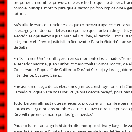
proponer un nombre, provoca que este hecho, que no debería traer
como el principal motivo para que el sector político implosione y g
futuro.
Más allá de estos entretelones, lo que comienza a aparecer en la supe
liderazgo y conducción del espacio político que nuclea a dirigentes y 
elección se opusieron a Juan Manuel Urtubey, el Partido Justicialista 
integraron el “Frente Justicialista Renovador Para la Victoria” que se
de Salta.
En “Salta nos Une”, confluyeron en su momento los llamados “rome
el senador nacional, Juan Carlos Romero; “Salta Somos Todos”, de Al
Conservador Popular” de Guillermo Duránd Cornejo y los seguidores
intendente, Gustavo Sáenz.
Fue así como luego de las elecciones, juntos constituyeron en la Cám
llamado “Bloque Salta nos Une”, cuya presidencia recayó, por unan
Todo iba bien allí hasta que se necesitó proponer un nombre para la
Entonces surgieron dos nombres: el de Gustavo Ferrari, impulsado po
Diez Villa, promocionado por los “gustavistas”.
Para no hacer tan larga la historia, diremos que al final y luego de 
envió la Cámara de Diputados a sus pares legisladores del Senado pr