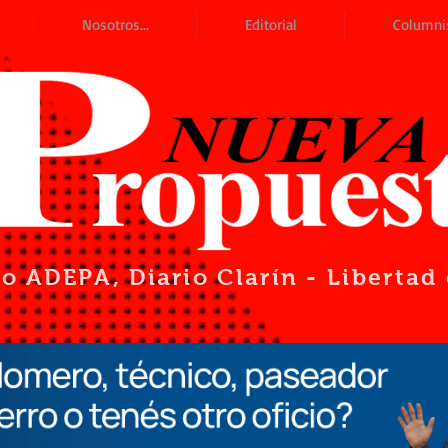
Nosotros...
Editorial
Columni
io ADEPA
, Diario Clarín - Liberta