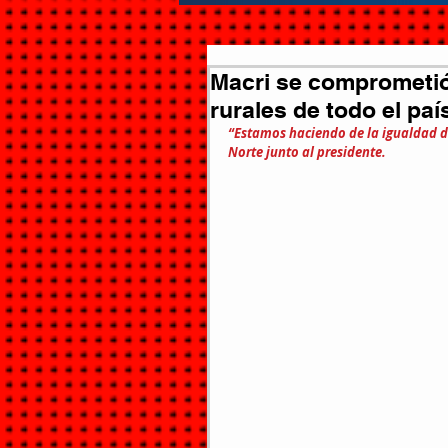
Macri se comprometió
rurales de todo el paí
“Estamos haciendo de la igualdad d
Norte junto al presidente.