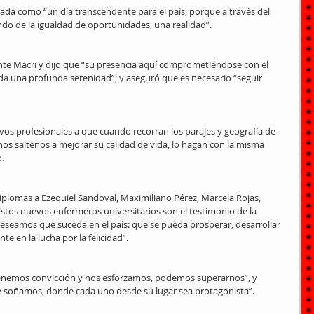
nada como “un día transcendente para el país, porque a través del 
ndo de la igualdad de oportunidades, una realidad”.
dente Macri y dijo que “su presencia aquí comprometiéndose con el 
 da una profunda serenidad”; y aseguró que es necesario “seguir 
vos profesionales a que cuando recorran los parajes y geografía de 
os salteños a mejorar su calidad de vida, lo hagan con la misma 
o.
diplomas a Ezequiel Sandoval, Maximiliano Pérez, Marcela Rojas, 
stos nuevos enfermeros universitarios son el testimonio de la 
seamos que suceda en el país: que se pueda prosperar, desarrollar 
te en la lucha por la felicidad”.
enemos convicción y nos esforzamos, podemos superarnos”, y 
ue soñamos, donde cada uno desde su lugar sea protagonista”.