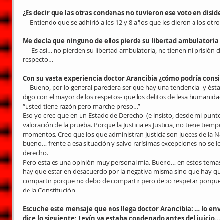
¿Es decir que las otras condenas no tuvieron ese voto en disid
--- Entiendo que se adhirió a los 12 y 8 años que les dieron a los otr
Me decía que ninguno de ellos pierde su libertad ambulator
---  Es así… no pierden su libertad ambulatoria, no tienen ni prisión 
respecto…
Con su vasta experiencia doctor Arancibia ¿cómo podría consid
--- Bueno, por lo general pareciera ser que hay una tendencia -y ést
digo con el mayor de los respetos- que los delitos de lesa humanida
“usted tiene razón pero marche preso…”
Eso yo creo que en un Estado de Derecho  (e insisto, desde mi punto 
valoración de la prueba. Porque la Justicia es Justicia, no tiene ti
momentos. Creo que los que administran Justicia son jueces de la Nac
bueno… frente a esa situación y salvo rarísimas excepciones no se lo
derecho.
Pero esta es una opinión muy personal mía. Bueno… en estos temas
hay que estar en desacuerdo por la negativa misma sino que hay q
compartir porque no debo de compartir pero debo respetar porque 
de la Constitución.
Escuche este mensaje que nos llega doctor Arancibia: … lo enví
dice lo siguiente: Levín ya estaba condenado antes del juicio… 