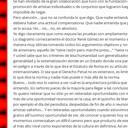
Se han olvidado de la gran colaboración que tuvo con la Fundación 
promoción de artistas individuales o de conjuntos que lograron lueg
imposible de negar.
Pero atención… que no se confunda lo que digo. Que nadie entienda
debiera haber una actitud compensatoria. Que nadie entienda que p
se lo acusa. No… no… no, en absoluto.
Yo digo claramente que como expuse las pruebas son ampliamente 
Lo diagramó correctamente el doctor René Gómez en el momento en 
manera muy idónea tomando todos los argumentos objetivos y no su
de antemano aquello de “tiene razón pero marche preso…” “tiene 
Y usted sabe que los crímenes de lesa humanidad son generalizados y
generalidad y la sistematización donde en un Estado donde una part
en peligro a través de lo que dice el Estatuto de Roma en su artículo
internacionales. O sea que el Derecho Penal no es extensivo, es limi
lo que dice la norma y nadie más puede ir más allá de la norma.
Bueno… todo eso lo vamos a ver cuál es la arquitectura jurídica que
entiendo, los señores jueces de la mayoría para llegar a las conclusi
Yo quiero reiterar que no sólo yo en reiteradas oportunidades co
más de una oportunidad reuniones en la casa, en el quincho de Mar
por ejemplo el día del periodista, despedidas de fin de año o reuni
artistas salteños… Y en reiteradas oportunidades cuando estuvimos
gratos allí tuvimos oportunidad de ver, de conocer a quienes hoy s
momentos comenzaban un difícil camino pero que producto de ese
al más alto nivel como exponentes de la cultura en definitiva. Así en