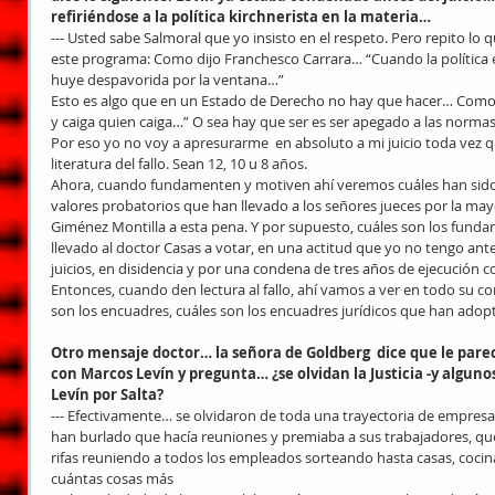
refiriéndose a la política kirchnerista en la materia…
--- Usted sabe Salmoral que yo insisto en el respeto. Pero repito lo q
este programa: Como dijo Franchesco Carrara… “Cuando la política ent
huye despavorida por la ventana…”
Esto es algo que en un Estado de Derecho no hay que hacer… Como di
y caiga quien caiga…” O sea hay que ser es ser apegado a las normas
Por eso yo no voy a apresurarme  en absoluto a mi juicio toda vez que
literatura del fallo. Sean 12, 10 u 8 años.
Ahora, cuando fundamenten y motiven ahí veremos cuáles han sido l
valores probatorios que han llevado a los señores jueces por la mayor
Giménez Montilla a esta pena. Y por supuesto, cuáles son los fund
llevado al doctor Casas a votar, en una actitud que yo no tengo ant
juicios, en disidencia y por una condena de tres años de ejecución 
Entonces, cuando den lectura al fallo, ahí vamos a ver en todo su con
son los encuadres, cuáles son los encuadres jurídicos que han adopt
Otro mensaje doctor… la señora de Goldberg  dice que le parec
con Marcos Levín y pregunta… ¿se olvidan la Justicia -y algunos
Levín por Salta?
--- Efectivamente… se olvidaron de toda una trayectoria de empresa
han burlado que hacía reuniones y premiaba a sus trabajadores, qu
rifas reuniendo a todos los empleados sorteando hasta casas, cocin
cuántas cosas más