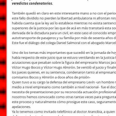
veredictos condenatorios.
También quedó en claro en este interesante mano a no con el perio
este fallo dividido no pierden la libertad ambulatoria ni afrontan ni
habida cuenta que la ley así lo establece mientras no exista sentenci
superiores de la justicia por las que de acá en más transitará esta s
derivada de la dictadura para un civil, en este caso el conocido empr
autotransporte de pasajeros y su familia por más de sesenta años de
Este fue el diálogo del colega Daniel Salmoral con el abogado Marcel
Uno de los temas más importantes que sucedió en la jornada de hoy 
había respecto de este juicio que se estuvo ventilando en la Justicia F
acusaciones que pesaban sobre la figura del empresario Marcos Jaco
Víctor Hugo Bocos y Víctor Hugo Almirón. Se ventiló el juicio y finalm
los jueces quienes, en su sentencia, condenaron tanto al empresari
comisarios Bocos y Almirón a doce años de prisión-
Quien tuvo a su cargo la defensa del empresario Levín -un hombre
medio a nivel empresario como también a nivel nacional-  fue el doc
necesita de presentaciones por su reconocida actuación profesional 
nosotros hemos convocado como otras tantas veces para preguntarl
este proceso y naturalmente cómo prosigue este caso, seguramente p
apelaciones.
Ya lo tenemos como invitado telefónico al doctor Arancibia, a quie