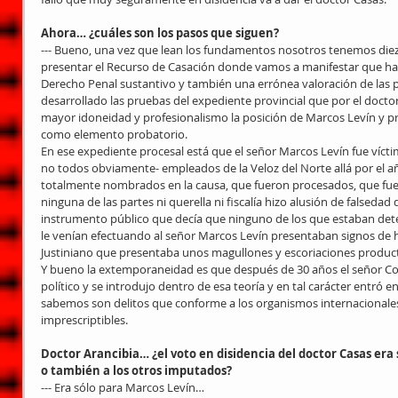
Ahora… ¿cuáles son los pasos que siguen?
--- Bueno, una vez que lean los fundamentos nosotros tenemos die
presentar el Recurso de Casación donde vamos a manifestar que hay
Derecho Penal sustantivo y también una errónea valoración de las 
desarrollado las pruebas del expediente provincial que por el doct
mayor idoneidad y profesionalismo la posición de Marcos Levín y pr
como elemento probatorio.
En ese expediente procesal está que el señor Marcos Levín fue víct
no todos obviamente- empleados de la Veloz del Norte allá por el añ
totalmente nombrados en la causa, que fueron procesados, que fue
ninguna de las partes ni querella ni fiscalía hizo alusión de falsedad 
instrumento público que decía que ninguno de los que estaban dete
le venían efectuando al señor Marcos Levín presentaban signos de ha
Justiniano que presentaba unos magullones y escoriaciones product
Y bueno la extemporaneidad es que después de 30 años el señor Co
político y se introdujo dentro de esa teoría y en tal carácter entró 
sabemos son delitos que conforme a los organismos internacionales
imprescriptibles.
Doctor Arancibia… ¿el voto en disidencia del doctor Casas era 
o también a los otros imputados?
--- Era sólo para Marcos Levín…