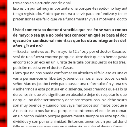
tres años en ejecución condicional.
Eso es un puntal muy importante, una porque -te repito- no hay an
tengo registrado. Y otra que nos va a servir para profundizar y ten
pretensiones ese fallo que va a fundamentar y va a motivar el docto
Usted comentaba doctor Arancibia que recién se van a conocer
de mayo; o sea que no podemos conocer en qué se basa el doct
ejecución  condicional mientras que los otros integrantes del 
años. ¿Es así no?
--- Exactamente es así. Por mayoría 12 años y por el doctor Casas s
será de una fuerza enorme porque quiere decir que no hemos gast
encontrado un eco en un jurista de la talla por supuesto de los tres,
posición nuestra en el doctor Casas.
Claro que no nos puede conformar en absoluto el fallo eso es una cos
van a permanecer en libertad y, bueno, vamos a hacer todos los es
señor Marcos Jacobo Levín para buscar una reformulación y una rev
y adherirnos a esta postura en disidencia, pues creemos que es lo qu
derecho; sin que ello signifique en absoluto dejar de respetar lo qu
Porque uno debe ser sincero y debe ser respetuoso. No debe ocurri
son muy buenos, y cuando nos vaya mal todos son malos porque e
A nosotros no nos fue mal porque encontramos el eco de un camarist
en un hecho inédito porque generalmente siempre en este tipo de jui
divididos y son por unanimidad. Entonces tenemos un puntal donde a
fallo que muy seguramente en disidencia va a dar el doctor Casas.