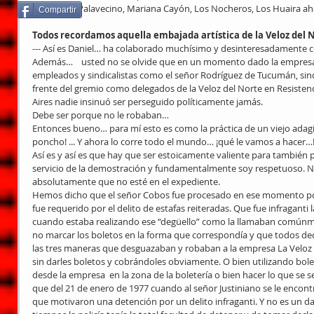
Chaqueño Palavecino, Mariana Cayón, Los Nocheros, Los Huaira aho
Compartir
Todos recordamos aquella embajada artística de la Veloz del
--- Así es Daniel… ha colaborado muchísimo y desinteresadamente co
Además…    usted no se olvide que en un momento dado la empresa l
empleados y sindicalistas como el señor Rodríguez de Tucumán, sind
frente del gremio como delegados de la Veloz del Norte en Resiste
Aires nadie insinuó ser perseguido políticamente jamás.
Debe ser porque no le robaban…
Entonces bueno… para mí esto es como la práctica de un viejo adagi
poncho! ... Y ahora lo corre todo el mundo… ¡qué le vamos a hacer…
Así es y así es que hay que ser estoicamente valiente para también p
servicio de la demostración y fundamentalmente soy respetuoso. 
absolutamente que no esté en el expediente.
Hemos dicho que el señor Cobos fue procesado en ese momento po
fue requerido por el delito de estafas reiteradas. Que fue infraganti 
cuando estaba realizando ese “degüello” como la llamaban comúnment
no marcar los boletos en la forma que correspondía y que todos de
las tres maneras que desguazaban y robaban a la empresa La Veloz 
sin darles boletos y cobrándoles obviamente. O bien utilizando bol
desde la empresa  en la zona de la boletería o bien hacer lo que se
que del 21 de enero de 1977 cuando al señor Justiniano se le encon
que motivaron una detención por un delito infraganti. Y no es un 