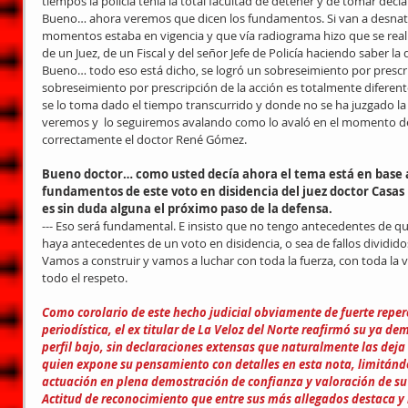
tiempos la policía tenía la total facultad de detener y de tomar decl
Bueno… ahora veremos que dicen los fundamentos. Si van a desnatu
momentos estaba en vigencia y que vía radiograma hizo que se realiz
de un Juez, de un Fiscal y del señor Jefe de Policía haciendo saber l
Bueno… todo eso está dicho, se logró un sobreseimiento por prescrip
sobreseimiento por prescripción de la acción es totalmente diferente
se lo toma dado el tiempo transcurrido y donde no se ha juzgado la 
veremos y  lo seguiremos avalando como lo avaló en el momento d
correctamente el doctor René Gómez.
Bueno doctor… como usted decía ahora el tema está en base a es
fundamentos de este voto en disidencia del juez doctor Casas
es sin duda alguna el próximo paso de la defensa.
--- Eso será fundamental. E insisto que no tengo antecedentes de q
haya antecedentes de un voto en disidencia, o sea de fallos dividido
Vamos a construir y vamos a luchar con toda la fuerza, con toda la
todo el respeto.
Como corolario de este hecho judicial obviamente de fuerte reper
periodística, el ex titular de La Veloz del Norte reafirmó su ya 
perfil bajo, sin declaraciones extensas que naturalmente las deja
quien expone su pensamiento con detalles en esta nota, limitándos
actuación en plena demostración de confianza y valoración de su
Actitud de reconocimiento que entre sus más allegados destaca y 