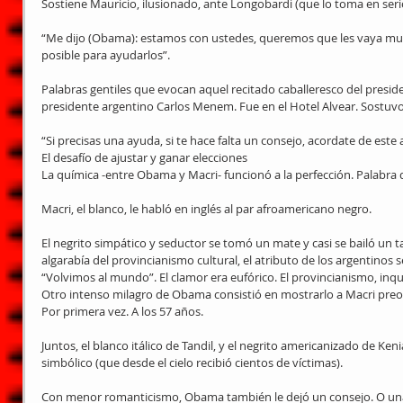
Sostiene Mauricio, ilusionado, ante Longobardi (que lo toma en seri
“Me dijo (Obama): estamos con ustedes, queremos que les vaya muy
posible para ayudarlos”.
Palabras gentiles que evocan aquel recitado caballeresco del preside
presidente argentino Carlos Menem. Fue en el Hotel Alvear. Sostuvo
“Si precisas una ayuda, si te hace falta un consejo, acordate de este
El desafío de ajustar y ganar elecciones
La química -entre Obama y Macri- funcionó a la perfección. Palabra 
Macri, el blanco, le habló en inglés al par afroamericano negro.
El negrito simpático y seductor se tomó un mate y casi se bailó un 
algarabía del provincianismo cultural, el atributo de los argentinos s
“Volvimos al mundo”. El clamor era eufórico. El provincianismo, inqu
Otro intenso milagro de Obama consistió en mostrarlo a Macri pre
Por primera vez. A los 57 años.
Juntos, el blanco itálico de Tandil, y el negrito americanizado de Keni
simbólico (que desde el cielo recibió cientos de víctimas).
Con menor romanticismo, Obama también le dejó un consejo. O una