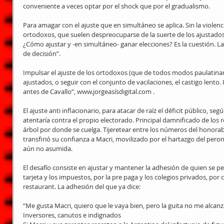
conveniente a veces optar por el shock que por el gradualismo.
Para amagar con el ajuste que en simultáneo se aplica. Sin la violen
ortodoxos, que suelen despreocuparse de la suerte de los ajustados
¿Cómo ajustar y -en simultáneo- ganar elecciones? Es la cuestión. L
de decisión”.
Impulsar el ajuste de los ortodoxos (que de todos modos paulatiname
ajustados, o seguir con el conjunto de vacilaciones, el castigo lent
antes de Cavallo”, www.jorgeasísdigital.com .
El ajuste anti inflacionario, para atacar de raíz el déficit público, seg
atentaría contra el propio electorado. Principal damnificado de los 
árbol por donde se cuelga. Tijeretear entre los números del honorab
transfirió su confianza a Macri, movilizado por el hartazgo del peron
aún no asumida.
El desafío consiste en ajustar y mantener la adhesión de quien se per
tarjeta y los impuestos, por la pre paga y los colegios privados, por 
restaurant. La adhesión del que ya dice:
“Me gusta Macri, quiero que le vaya bien, pero la guita no me alcanz
Inversores, canutos e indignados