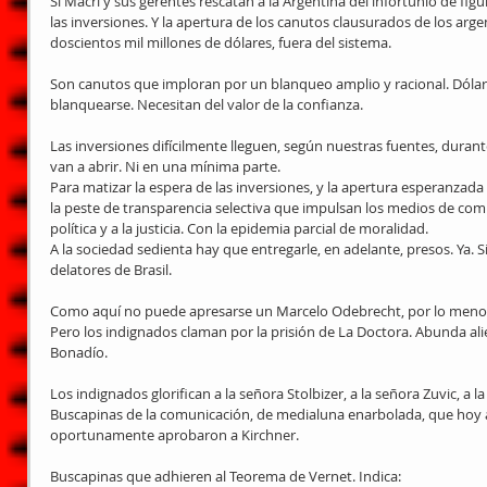
Si Macri y sus gerentes rescatan a la Argentina del infortunio de figur
las inversiones. Y la apertura de los canutos clausurados de los arg
doscientos mil millones de dólares, fuera del sistema.
Son canutos que imploran por un blanqueo amplio y racional. Dólar
blanquearse. Necesitan del valor de la confianza.
Las inversiones difícilmente lleguen, según nuestras fuentes, durant
van a abrir. Ni en una mínima parte.
Para matizar la espera de las inversiones, y la apertura esperanzad
la peste de transparencia selectiva que impulsan los medios de comu
política y a la justicia. Con la epidemia parcial de moralidad.
A la sociedad sedienta hay que entregarle, en adelante, presos. Ya. Si
delatores de Brasil.
Como aquí no puede apresarse un Marcelo Odebrecht, por lo menos
Pero los indignados claman por la prisión de La Doctora. Abunda ali
Bonadío.
Los indignados glorifican a la señora Stolbizer, a la señora Zuvic, a l
Buscapinas de la comunicación, de medialuna enarbolada, que hoy
oportunamente aprobaron a Kirchner.
Buscapinas que adhieren al Teorema de Vernet. Indica: