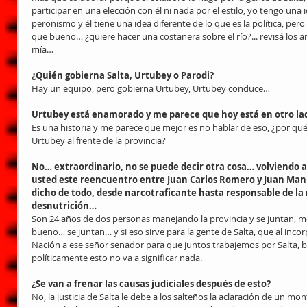
participar en una elección con él ni nada por el estilo, yo tengo una i
peronismo y él tiene una idea diferente de lo que es la política, pe
que bueno… ¿quiere hacer una costanera sobre el río?... revisá los ar
mía…
¿Quién gobierna Salta, Urtubey o Parodi?
Hay un equipo, pero gobierna Urtubey, Urtubey conduce…
Urtubey está enamorado y me parece que hoy está en otro l
Es una historia y me parece que mejor es no hablar de eso, ¿por qu
Urtubey al frente de la provincia?
No… extraordinario, no se puede decir otra cosa… volviendo al
usted este reencuentro entre Juan Carlos Romero y Juan Man
dicho de todo, desde narcotraficante hasta responsable de la
desnutrición…
Son 24 años de dos personas manejando la provincia y se juntan, m
bueno… se juntan… y si eso sirve para la gente de Salta, que al inco
Nación a ese señor senador para que juntos trabajemos por Salta,
políticamente esto no va a significar nada.
¿Se van a frenar las causas judiciales después de esto?
No, la justicia de Salta le debe a los salteños la aclaración de un mon