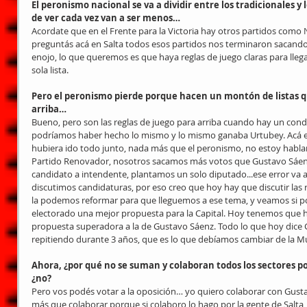
El peronismo nacional se va a dividir entre los tradicionales y
de ver cada vez van a ser menos…
Acordate que en el Frente para la Victoria hay otros partidos como 
preguntás acá en Salta todos esos partidos nos terminaron sacand
enojo, lo que queremos es que haya reglas de juego claras para lle
sola lista.
Pero el peronismo pierde porque hacen un montón de listas q
arriba…
Bueno, pero son las reglas de juego para arriba cuando hay un con
podríamos haber hecho lo mismo y lo mismo ganaba Urtubey. Acá en 
hubiera ido todo junto, nada más que el peronismo, no estoy habland
Partido Renovador, nosotros sacamos más votos que Gustavo Sáen
candidato a intendente, plantamos un solo diputado...ese error va a 
discutimos candidaturas, por eso creo que hoy hay que discutir las r
la podemos reformar para que lleguemos a ese tema, y veamos si p
electorado una mejor propuesta para la Capital. Hoy tenemos que h
propuesta superadora a la de Gustavo Sáenz. Todo lo que hoy dice 
repitiendo durante 3 años, que es lo que debíamos cambiar de la Mu
Ahora, ¿por qué no se suman y colaboran todos los sectores pol
¿no?
Pero vos podés votar a la oposición… yo quiero colaborar con Gustav
más que colaborar porque si colaboro lo hago por la gente de Salta, 