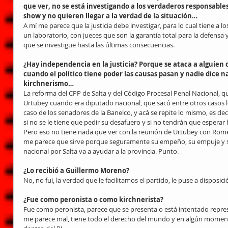
que ver, no se está investigando a los verdaderos responsab
show y no quieren llegar a la verdad de la situación…
A mí me parece que la justicia debe investigar, para lo cual tiene a lo
un laboratorio, con jueces que son la garantía total para la defensa y
que se investigue hasta las últimas consecuencias.
¿Hay independencia en la justicia? Porque se ataca a alguien 
cuando el político tiene poder las causas pasan y nadie dice na
kirchnerismo…
La reforma del CPP de Salta y del Código Procesal Penal Nacional, qu
Urtubey cuando era diputado nacional, que sacó entre otros casos l
caso de los senadores de la Banelco, y acá se repite lo mismo, es deci
si no se le tiene que pedir su desafuero y si no tendrán que espera
Pero eso no tiene nada que ver con la reunión de Urtubey con Romer
me parece que sirve porque seguramente su empeño, su empuje y 
nacional por Salta va a ayudar a la provincia. Punto.
¿Lo recibió a Guillermo Moreno?
No, no fui, la verdad que le facilitamos el partido, le puse a disposici
¿Fue como peronista o como kirchnerista?
Fue como peronista, parece que se presenta o está intentado repres
me parece mal, tiene todo el derecho del mundo y en algún momen