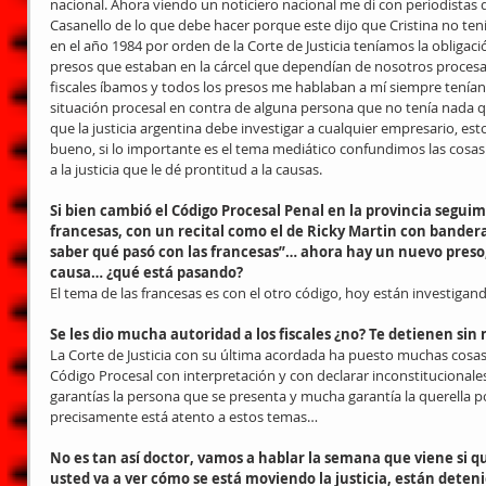
nacional. Ahora viendo un noticiero nacional me di con periodistas q
Casanello de lo que debe hacer porque este dijo que Cristina no ten
en el año 1984 por orden de la Corte de Justicia teníamos la obligació
presos que estaban en la cárcel que dependían de nosotros procesal
fiscales íbamos y todos los presos me hablaban a mí siempre tenían 
situación procesal en contra de alguna persona que no tenía nada q
que la justicia argentina debe investigar a cualquier empresario, es
bueno, si lo importante es el tema mediático confundimos las cosa
a la justicia que le dé prontitud a la causas.
Si bien cambió el Código Procesal Penal en la provincia segui
francesas, con un recital como el de Ricky Martin con bande
saber qué pasó con las francesas”… ahora hay un nuevo preso, 
causa… ¿qué está pasando?
El tema de las francesas es con el otro código, hoy están investigand
Se les dio mucha autoridad a los fiscales ¿no? Te detienen s
La Corte de Justicia con su última acordada ha puesto muchas cosas
Código Procesal con interpretación y con declarar inconstitucional
garantías la persona que se presenta y mucha garantía la querella po
precisamente está atento a estos temas…
No es tan así doctor, vamos a hablar la semana que viene si qu
usted va a ver cómo se está moviendo la justicia, están deten