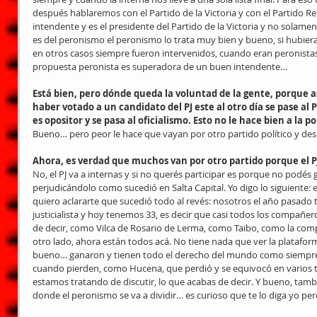
después hablaremos con el Partido de la Victoria y con el Partido Re
intendente y es el presidente del Partido de la Victoria y no solame
es del peronismo el peronismo lo trata muy bien y bueno, si hubiera
en otros casos siempre fueron intervenidos, cuando eran peronistas
propuesta peronista es superadora de un buen intendente…
Está bien, pero dónde queda la voluntad de la gente, porque a
haber votado a un candidato del PJ este al otro día se pase al P
es opositor y se pasa al oficialismo. Esto no le hace bien a la p
Bueno… pero peor le hace que vayan por otro partido político y de
Ahora, es verdad que muchos van por otro partido porque el PJ
No, el PJ va a internas y si no querés participar es porque no podés 
perjudicándolo como sucedió en Salta Capital. Yo digo lo siguiente: e
quiero aclararte que sucedió todo al revés: nosotros el año pasado
justicialista y hoy tenemos 33, es decir que casi todos los compañe
de decir, como Vilca de Rosario de Lerma, como Taibo, como la comp
otro lado, ahora están todos acá. No tiene nada que ver la plataforma
bueno… ganaron y tienen todo el derecho del mundo como siempre l
cuando pierden, como Hucena, que perdió y se equivocó en varios 
estamos tratando de discutir, lo que acabas de decir. Y bueno, tam
donde el peronismo se va a dividir… es curioso que te lo diga yo pero