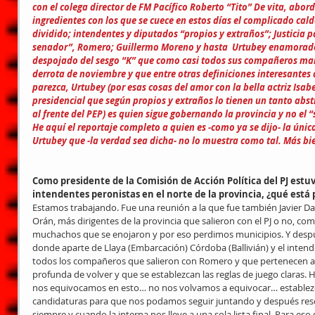
con el colega director de FM Pacífico Roberto “Tito” De vita, abor
ingredientes con los que se cuece en estos días el complicado caldo
dividido; intendentes y diputados “propios y extraños”; Justicia p
senador”, Romero; Guillermo Moreno y hasta  Urtubey enamorado
despojado del sesgo “K” que como casi todos sus compañeros ma
derrota de noviembre y que entre otras definiciones interesantes
parezca, Urtubey (por esas cosas del amor con la bella actriz Isa
presidencial que según propios y extraños lo tienen un tanto abst
al frente del PEP) es quien sigue gobernando la provincia y no el 
He aquí el reportaje completo a quien es -como ya se dijo- la úni
Urtubey que -la verdad sea dicha- no lo muestra como tal. Más bi
Como presidente de la Comisión de Acción Política del PJ estuv
intendentes peronistas en el norte de la provincia, ¿qué está
Estamos trabajando. Fue una reunión a la que fue también Javier Dav
Orán, más dirigentes de la provincia que salieron con el PJ o no, co
muchachos que se enojaron y por eso perdimos municipios. Y despué
donde aparte de Llaya (Embarcación) Córdoba (Ballivián) y el intend
todos los compañeros que salieron con Romero y que pertenecen al 
profunda de volver y que se establezcan las reglas de juego claras. 
nos equivocamos en esto… no nos volvamos a equivocar… establez
candidaturas para que nos podamos seguir juntando y después resol
siempre y cuando la interna nos lleve a una sola lista final. Para e