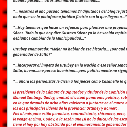
hubiera pasado… otros terminaron intervenidos…”
“… nosotros el año pasado teníamos 24 diputados del bloque justi
nada que ver la plataforma jurídica ficticia con la que llegaron…”
“…Hoy tenemos que hacer un esfuerzo para plantear una propuest
Sáenz. Todo lo que hoy dice Gustavo Sáenz yo lo he venido repitie
debíamos cambiar de la Municipalidad…”
Urtubey enamorado: “Mejor no hablar de esa historia… ¿por qué
gobernador de Salta?”
“…incorporar al ímpetu de Urtubey en la Nación a ese señor sena
Salta, bueno…me parece buenísimo…pero políticamente no signi
“… ahora los periodistas le dicen a los jueces como Casanello lo 
El presidente de la Cámara de Diputados y titular de la Comisión de
Manuel Santiago Godoy, analizó el actual panorama político, sob
en la que después de ocho años volvieron a juntarse en el marco d
los dos principales líderes de la provincia: Urtubey y Romero.
Fiel al más puro estilo peronista, contradictorio, chicanero, pero,
le venga encima, Godoy, a la sazón una (si no la única) de las esc
tiene el hoy por hoy abstraído por el enamoramiento gobernador 