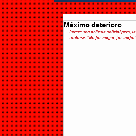
Máximo deterioro
Parece una película policial pero, 
titularse: “No fue magia, fue mafia