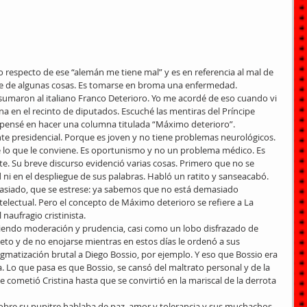
 respecto de ese “alemán me tiene mal” y es en referencia al mal de 
e de algunas cosas. Es tomarse en broma una enfermedad. 
 sumaron al italiano Franco Deterioro. Yo me acordé de eso cuando vi 
 en el recinto de diputados. Escuché las mentiras del Príncipe 
pensé en hacer una columna titulada “Máximo deterioro”.
e presidencial. Porque es joven y no tiene problemas neurológicos. 
e lo que le conviene. Es oportunismo y no un problema médico. Es 
e. Su breve discurso evidenció varias cosas. Primero que no se 
ni en el despliegue de sus palabras. Habló un ratito y sanseacabó. 
asiado, que se estrese: ya sabemos que no está demasiado 
ntelectual. Pero el concepto de Máximo deterioro se refiere a La 
naufragio cristinista.
iendo moderación y prudencia, casi como un lobo disfrazado de 
to y de no enojarse mientras en estos días le ordenó a sus 
gmatización brutal a Diego Bossio, por ejemplo. Y eso que Bossio era 
 Lo que pasa es que Bossio, se cansó del maltrato personal y de la 
e cometió Cristina hasta que se convirtió en la mariscal de la derrota 
obre su pupitre hablaba de paz, amor y tolerancia y sus muchachos 