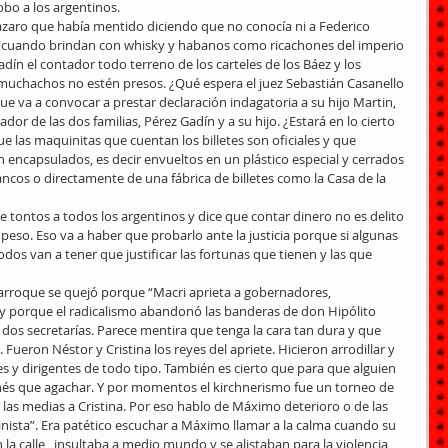
obo a los argentinos.
Lázaro que había mentido diciendo que no conocía ni a Federico 
ron cuando brindan con whisky y habanos como ricachones del imperio 
dín el contador todo terreno de los carteles de los Báez y los 
muchachos no estén presos. ¿Qué espera el juez Sebastián Casanello 
ue va a convocar a prestar declaración indagatoria a su hijo Martin, 
dor de las dos familias, Pérez Gadín y a su hijo. ¿Estará en lo cierto 
e las maquinitas que cuentan los billetes son oficiales y que 
 encapsulados, es decir envueltos en un plástico especial y cerrados 
ncos o directamente de una fábrica de billetes como la Casa de la 
tontos a todos los argentinos y dice que contar dinero no es delito 
 peso. Eso va a haber que probarlo ante la justicia porque si algunas 
s van a tener que justificar las fortunas que tienen y las que 
Larroque se quejó porque “Macri aprieta a gobernadores, 
y porque el radicalismo abandonó las banderas de don Hipólito 
dos secretarías. Parece mentira que tenga la cara tan dura y que 
Fueron Néstor y Cristina los reyes del apriete. Hicieron arrodillar y 
 y dirigentes de todo tipo. También es cierto que para que alguien 
nés que agachar. Y por momentos el kirchnerismo fue un torneo de 
las medias a Cristina. Por eso hablo de Máximo deterioro o de las 
inista”. Era patético escuchar a Máximo llamar a la calma cuando su 
a calle,  insultaba a medio mundo y se alistaban para la violencia 