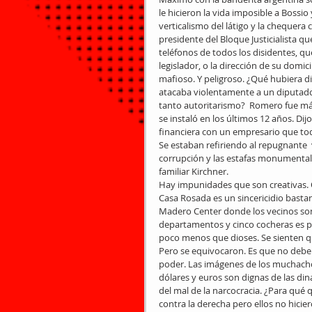
le hicieron la vida imposible a Bossio
verticalismo del látigo y la chequera
presidente del Bloque Justicialista q
teléfonos de todos los disidentes, qu
legislador, o la dirección de su domic
mafioso. Y peligroso. ¿Qué hubiera d
atacaba violentamente a un diputado 
tanto autoritarismo?  Romero fue más
se instaló en los últimos 12 años. D
financiera con un empresario que t
Se estaban refiriendo al repugnante 
corrupción y las estafas monumentales
familiar Kirchner.
Hay impunidades que son creativas. Q
Casa Rosada es un sincericidio basta
Madero Center donde los vecinos son
departamentos y cinco cocheras es pr
poco menos que dioses. Se sienten qu
Pero se equivocaron. Es que no debe 
poder. Las imágenes de los muchacho
dólares y euros son dignas de las dina
del mal de la narcocracia. ¿Para qué 
contra la derecha pero ellos no hicie