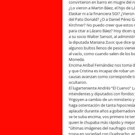
convirtieron en barro en mugre del r
¿Lo vieron a Martin Báez, el hijo de 
Elaskar ni a la financiera SGI? ¿Vie
del Pato Donald? ¿O a Daniel Pérez Ga
Kirchner? No puedo creer que estos 
para citar a Lázaro Báez? Hoy dicen q
a su socio Walter Sansot, al administra
la diputada Mariana Zuvic que dice qu
algunos bultos llenos de pesos vienen
al vacío, como cuando salen de los ba
Moneda.
Encima Aníbal Fernández nos toma de 
y que Cristina es incapaz de robar un
causas avanzan como corresponde todo
ocultaron.
El lugarteniente Andrés “El Cuervo” 
intendentes y diputados con fondos 
Yrigoyen a cambio de un ministerio y 
haga ostentación de tanta hipocresía. 
aplaudir durante años a gobernadores
se te suba encima, vos primero te te
quien le chupaba más rápido y mejor 
“últimas imágenes del naufragio crist
tropa en sociedad con Quebracho, en l