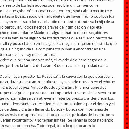
 y al resto de los legisladores que resolvieron romper con el 
 con la que gobernó Cristina. Oscar Romero, sindicalista mecánico y 
ue integra Bossio repudió en el debate que hayan hecho públicos los 
e hayan mostrado fotos del jardín de infantes donde va la hija de un 
ilio particular. Todos hechos graves de intimidación y apriete 
icho el comandante Máximo si algún fanático de sus seguidores 
o a la familia de alguno de los diputados que se fueron hartos de 
 allá y puso el dedo en la llaga de la mega corrupción de estado que 
ijo que a ninguno de sus compañeros lo iban a encontrar en una 
odos conocen y hoy no lo nombran.
 video que prueba una vez más, el lavado de dinero negro de la 
 que hizo la familia de Lázaro Báez en clara complicidad con la 
ue le hayan puesto “La Rosadita” a la cueva con la que operaba la 
nte audaz. Que ese antro mafioso haya estado ubicado en el edificio 
 Cristóbal López, Amado Buodou y Cristina Kirchner tiene dos 
opio de alguien que siente una impunidad invencible. Se sienten un 
e nunca nadie se va a atrever a meterlos presos o a  denunciarlos. 
haber demasiados antecedentes de tanta bulimia por el dinero y el 
s de Báez y Cristina llenando bolsos y bolsos con montañas de 
stías más corruptas de la historia o de las películas de los patrones 
querían robar tanto? ¿No tenían límites? Se llenan la boca hablando 
ron nada por derecha. Todo ilegal, todo lo que tocaron lo 