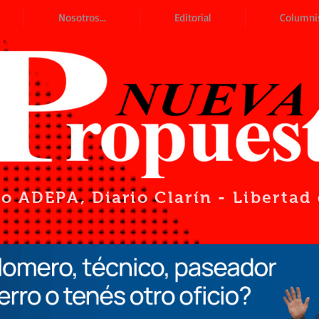
Nosotros...
Editorial
Columni
io ADEPA
, Diario Clarín - Liberta