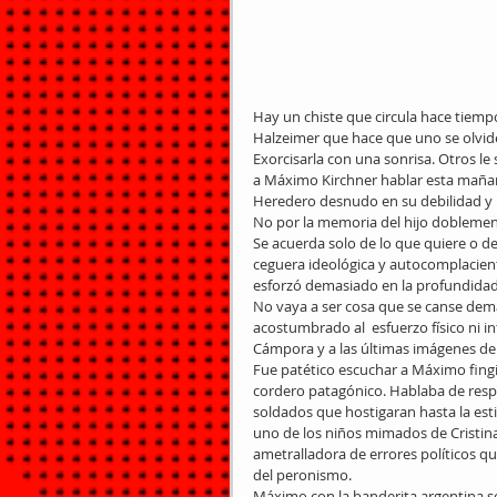
Hay un chiste que circula hace tiempo
Halzeimer que hace que uno se olvid
Exorcisarla con una sonrisa. Otros le
a Máximo Kirchner hablar esta mañana
Heredero desnudo en su debilidad y 
No por la memoria del hijo doblement
Se acuerda solo de lo que quiere o d
ceguera ideológica y autocomplacient
esforzó demasiado en la profundidad 
No vaya a ser cosa que se canse dem
acostumbrado al  esfuerzo físico ni i
Cámpora y a las últimas imágenes del 
Fue patético escuchar a Máximo fing
cordero patagónico. Hablaba de respe
soldados que hostigaran hasta la esti
uno de los niños mimados de Cristina.
ametralladora de errores políticos qu
del peronismo.
Máximo con la banderita argentina s