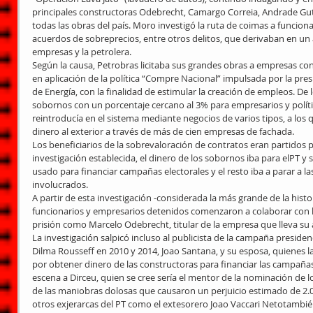
principales constructoras Odebrecht, Camargo Correia, Andrade Gut
todas las obras del país. Moro investigó la ruta de coimas a funcionar
acuerdos de sobreprecios, entre otros delitos, que derivaban en un a
empresas y la petrolera. 
Según la causa, Petrobras licitaba sus grandes obras a empresas cons
en aplicación de la política “Compre Nacional” impulsada por la pre
de Energía, con la finalidad de estimular la creación de empleos. De
sobornos con un porcentaje cercano al 3% para empresarios y polític
reintroducía en el sistema mediante negocios de varios tipos, a los
dinero al exterior a través de más de cien empresas de fachada. 
Los beneficiarios de la sobrevaloración de contratos eran partidos p
investigación establecida, el dinero de los sobornos iba para elPT y s
usado para financiar campañas electorales y el resto iba a parar a la
involucrados. 
A partir de esta investigación -considerada la más grande de la histori
funcionarios y empresarios detenidos comenzaron a colaborar con la 
prisión como Marcelo Odebrecht, titular de la empresa que lleva su a
La investigación salpicó incluso al publicista de la campaña presidenc
Dilma Rousseff en 2010 y 2014, Joao Santana, y su esposa, quienes 
por obtener dinero de las constructoras para financiar las campañas.
escena a Dirceu, quien se cree sería el mentor de la nominación de lo
de las maniobras dolosas que causaron un perjuicio estimado de 2.00
otros exjerarcas del PT como el extesorero Joao Vaccari Netotambi