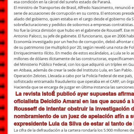
esa condición en la cárcel del sureño estado de Paraná. 
El ministro de Transportes de Brasil, Alfredo Nascimento, renunció el
serie de acusaciones de corrupción en su contra. El entonces preside
aliado del gobierno, quien estaba en el cargo desde el gobierno da S
sobrefacturaciones y pedidos de sobornos a empresas contratistas. 
No fue la única dimisión que hubo en el gabinete de Rousseff. Ese m
Antonio Palocci, su jefe de gabinete. El funcionario, que en 2006 hab
Economía investigado por un hecho de corrupción, debió afrontar c
de su patrimonio (se multiplicó por 20, según reveló una nota de Fol
Enriquecimiento Ilícito. En medio de estos escándalos, a Lula se lo 
millones de dólares ilícitamente de las constructoras, específicame
del Ministerio Público Federal, con los que adquirió un tríplex en G
en Atibaia, además de crear la sede del Instituto Lula, en San Pablo. 
Operación Zelotes. Llevada a cabo por la Policía Federal de ese país, 
sofisticado entramado fraudulento que operaba en el CARF, un órga
Hacienda que se encarga de juzgar en última instancia las sanciones 
 La revista IstoÉ publicó ayer supuestas afirmaciones del senador 
oficialista Delcidio Amaral en las que acusó a 
Rousseff de intentar obstruir la investigación 
nombramiento de un juez de apelación afín a su
expresidente Lula da Silva de estar al tanto de
La cifra de la defraudación a la cartera rondaría los 5.900 millones 