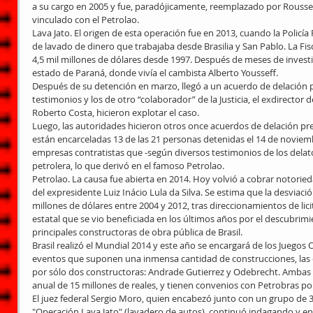
a su cargo en 2005 y fue, paradójicamente, reemplazado por Rousse
vinculado con el Petrolao. 
Lava Jato. El origen de esta operación fue en 2013, cuando la Policía
de lavado de dinero que trabajaba desde Brasilia y San Pablo. La Fis
4,5 mil millones de dólares desde 1997. Después de meses de investiga
estado de Paraná, donde vivía el cambista Alberto Yousseff. 
Después de su detención en marzo, llegó a un acuerdo de delación pr
testimonios y los de otro “colaborador” de la Justicia, el exdirector
Roberto Costa, hicieron explotar el caso. 
Luego, las autoridades hicieron otros once acuerdos de delación p
están encarceladas 13 de las 21 personas detenidas el 14 de noviemb
empresas contratistas que -según diversos testimonios de los delator
petrolera, lo que derivó en el famoso Petrolao. 
Petrolao. La causa fue abierta en 2014. Hoy volvió a cobrar notoried
del expresidente Luiz Inácio Lula da Silva. Se estima que la desviació
millones de dólares entre 2004 y 2012, tras direccionamientos de lic
estatal que se vio beneficiada en los últimos años por el descubrim
principales constructoras de obra pública de Brasil. 
Brasil realizó el Mundial 2014 y este año se encargará de los Juegos 
eventos que suponen una inmensa cantidad de construcciones, las 
por sólo dos constructoras: Andrade Gutierrez y Odebrecht. Ambas
anual de 15 millones de reales, y tienen convenios con Petrobras por
El juez federal Sergio Moro, quien encabezó junto con un grupo de 3
"Operación Lava Jato" (lavadero de autos), continuó indagando y enca