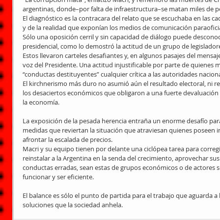
argentinas, donde–por falta de infraestructura–se matan miles de p
El diagnóstico es la contracara del relato que se escuchaba en las ca
y de la realidad que exponían los medios de comunicación paraoficia
Sólo una oposición cerril y sin capacidad de diálogo puede desconoc
presidencial, como lo demostró la actitud de un grupo de legisladore
Estos llevaron carteles desafiantes y, en algunos pasajes del mensaje
voz del Presidente. Una actitud injustificable por parte de quiene
“conductas destituyentes” cualquier crítica a las autoridades naciona
El kirchnerismo más duro no asumió aún el resultado electoral, ni re
los desaciertos económicos que obligaron a una fuerte devaluación d
la economía. 
La exposición de la pesada herencia entraña un enorme desafío para
medidas que reviertan la situación que atraviesan quienes poseen ing
afrontar la escalada de precios. 
Macri y su equipo tienen por delante una ciclópea tarea para corregi
reinstalar a la Argentina en la senda del crecimiento, aprovechar sus 
conductas erradas, sean estas de grupos económicos o de actores soc
funcionar y ser eficiente. 
El balance es sólo el punto de partida para el trabajo que aguarda a l
soluciones que la sociedad anhela.