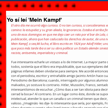
Yo sí leí 'Mein Kampf'
El otro día me ocurrió algo curioso. O no tan curioso, si consideramos el
camino: la estupidez y su gran aliada, la ignorancia. Estaba el arriba f
uno de esos domingos en que me dejo caer un rato por el bar de Lola, 
publicación, ahora que han caducado los derechos de autor, de una nu
Mein Kampf, o sea,Mi lucha, el libro escrito en 1924 por Adolf Hitler; un
que poco más tarde iba a ser su obra política: un Estado alemán siniestr
racista, antisemita, imperialista y criminal.
Fue interesante echarle un vistazo a lo de Internet. La mayor parte 
todos, sostenía que el libro era impublicable, que sus ejemplares de
páginas infames deben olvidarse para siempre. Me acordé entonce
con el periodista, escritor y entrañable amigo Jacinto Antón hace cu
Periodismo de Barcelona; cuando, interrogado por algunos alumnos s
malvados, yo sostuve lo contrario. Hitler, Mussolini, Franco, sentad
interesantísimos de escuchar. ¿Cómo ibas a ser tan idiota para decirles
cerrad la boca»? Al contrario. En un lugar como éste, donde se sup
intelectual, atender lo que un canalla o un criminal tienen que decir,
valioso. ¿Imagináis -les dije- lo interesante que sería, por ejemplo
cómo durante cuarenta años logró tener a España agarrada por el 