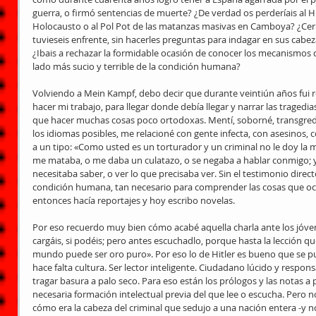
guerra, o firmó sentencias de muerte? ¿De verdad os perderíais al H
Holocausto o al Pol Pot de las matanzas masivas en Camboya? ¿Cerrar
tuvieseis enfrente, sin hacerles preguntas para indagar en sus cabez
¿Ibais a rechazar la formidable ocasión de conocer los mecanismos de
lado más sucio y terrible de la condición humana? 
Volviendo a Mein Kampf, debo decir que durante veintiún años fui rep
hacer mi trabajo, para llegar donde debía llegar y narrar las tragedia
que hacer muchas cosas poco ortodoxas. Mentí, soborné, transgredí 
los idiomas posibles, me relacioné con gente infecta, con asesinos, c
a un tipo: «Como usted es un torturador y un criminal no le doy la
me mataba, o me daba un culatazo, o se negaba a hablar conmigo; 
necesitaba saber, o ver lo que precisaba ver. Sin el testimonio direct
condición humana, tan necesario para comprender las cosas que oc
entonces hacía reportajes y hoy escribo novelas. 
Por eso recuerdo muy bien cómo acabé aquella charla ante los jóve
cargáis, si podéis; pero antes escuchadlo, porque hasta la lección q
mundo puede ser oro puro». Por eso lo de Hitler es bueno que se publi
hace falta cultura. Ser lector inteligente. Ciudadano lúcido y respon
tragar basura a palo seco. Para eso están los prólogos y las notas a p
necesaria formación intelectual previa del que lee o escucha. Pero n
cómo era la cabeza del criminal que sedujo a una nación entera -y no