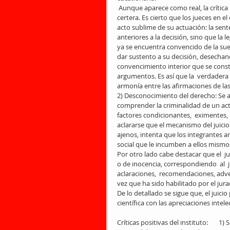
 Aunque aparece como real, la crítica parece ser más bien una construcción teórica que una elaboración 
certera. Es cierto que los jueces en el
acto sublime de su actuación: la sen
anteriores a la decisión, sino que la l
ya se encuentra convencido de la sue
dar sustento a su decisión, desechand
convencimiento interior que se constr
argumentos. Es así que la  verdadera  
armonía entre las afirmaciones de las 
2) Desconocimiento del derecho: Se a
comprender la criminalidad de un act
factores condicionantes,  eximentes, 
aclararse que el mecanismo del juicio 
ajenos, intenta que los integrantes an
social que le incumben a ellos mismos
Por otro lado cabe destacar que el  j
o de inocencia, correspondiendo  al  j
aclaraciones,  recomendaciones, adver
vez que ha sido habilitado por el jura
De lo detallado se sigue que, el juici
científica con las apreciaciones inte
Críticas positivas del instituto:     