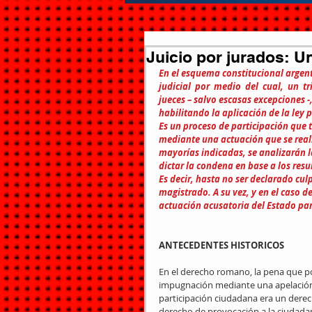
Juicio por jurados: U
En el esquema constitucional argent
judicial  por  medio  del  cual,  un  t
jueces – salvo escasas excepciones -
habilitando la aplicación de la ley 
Es un proceso de participación que 
mediante una actuación que se reali
mayorías indicadas, se analizarán la
dictar la condena en base a los resu
Es decir, hasta no ser declarado cul
magistrado. A su vez, y en el caso d
actuación acusatoria del Estado par
ANTECEDENTES HISTORICOS
En el derecho romano, la pena que p
impugnación mediante una apelación a
participación ciudadana era un derec
derecho de provocación a la ciudadaní