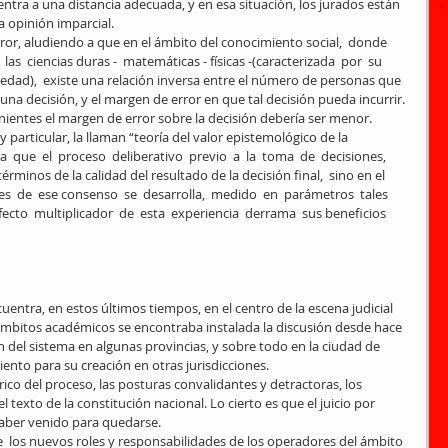
entra a una distancia adecuada, y en esa situación, los jurados están  
 opinión imparcial. 
ror, aludiendo a que en el ámbito del conocimiento social,  donde  
e  las  ciencias duras -  matemáticas - físicas -(caracterizada  por  su  
avedad),  existe una relación inversa entre el número de personas que  
 una decisión, y el margen de error en que tal decisión pueda incurrir. 
entes el margen de error sobre la decisión debería ser menor. 
articular, la llaman “teoría del valor epistemológico de la 
que  el  proceso  deliberativo  previo  a  la  toma  de  decisiones,  
rminos de la calidad del resultado de la decisión final,  sino en el  
es  de  ese consenso  se  desarrolla,  medido  en  parámetros  tales  
efecto  multiplicador  de  esta  experiencia  derrama  sus beneficios 
s ámbitos académicos se encontraba instalada la discusión desde hace 
 del sistema en algunas provincias, y sobre todo en la ciudad de 
ento para su creación en otras jurisdicciones. 
co del proceso, las posturas convalidantes y detractoras, los 
l texto de la constitución nacional. Lo cierto es que el juicio por 
aber venido para quedarse. 
 los nuevos roles y responsabilidades de los operadores del ámbito 