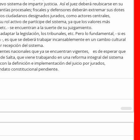
o sistema de impartir justicia.  Así el juez deberá reubicarse en su 
antías procesales; fiscales y defensores deberán extremar sus dotes 
 los ciudadanos designados jurados, como actores centrales, 
u rol activo de partícipe del sistema, ya que los valores más 
 etc. - se encuentran a la suerte de su juzgamiento. 
aptar la legislación, los tribunales, etc. Pero lo fundamental, - si es 
-, es que se deberá trabajar incansablemente en un cambio cultural 
r recepción del sistema. 
ntes nacionales que ya se encuentran vigentes,    es de esperar que 
a de Salta, que viene trabajando en una reforma integral del sistema 
con la definición e implementación del juicio por jurados, 
dato constitucional pendiente.