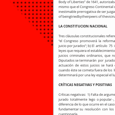
Body of Liberties” de 1641, autorizaba
mismo que el Congreso Continental de
inestimable prerrogativa de ser juzga
of beingtriedbytheirpeers of thevicina
LA CONSTITUCION NACIONAL
Tres cláusulas constitucionales refiere
“el  Congreso  promoverá  la  reforma 
juicio por jurados”; b) El  artículo  
leyes que requiera el establecimiento d
juicios  criminales  ordinarios,  que 
Diputados se terminarán  por  jurados, 
actuación  de  estos  juicios  se  har
cuando éste se cometa fuera de los  lím
determinará por una ley especial el lu
CRÍTICAS NEGATIVAS Y POSITIVAS
Críticas negativas:  1) Falta de argumen
jurado  totalmente  lego  o popular -,
diferencia de lo que ocurre en el caso 
fundamentar su  resolución  con  los
cuestionarla. 