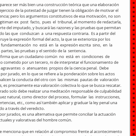
 ejercicio de la potestad de juzgar tienen la obligación de motivar el 
tencia; pero los argumentos constitutivos de esa motivación, no son 
egitiman ex  post  facto,  pues  el  tribunal, al momento de redactarla, 
rte del imputado, y buscará las razones y las pruebas que permitan 
o las que  conduzcan  a  una respuesta contraria.  Es a partir del 
uye la expresión formal del acto, la que se exterioriza por los 
fundamentación  no  está  en  la  expresión escrita  sino,  en  la 
partes, las pruebas y el sentido de la  sentencia. 
firma que un ciudadano común  no  está  en  condiciones  de  
o cometido por un tercero, ni de interpretar el funcionamiento de 
 agravantes  o  atenuantes  propios de la ciencia penal.  Debe 
por jurado, en lo que se refiere a la ponderación sobre los actos 
alicen la conducta del otro con  las  mismas  pautas de  valoración  
, es precisamente esa valoración colectiva lo que se busca rescatar. 
urado solo debe realizar una meditación responsable de culpabilidad 
uez natural, como director del proceso, formular  las  instrucciones,  
tencias, etc., como así también aplicar y graduar la ley penal una 
do a través del veredicto. 
o por jurados, es una alternativa que permite conciliar la actuación 
lectuales y valorativas del hombre común. 
  1) Se menciona que en relación al compromiso frente al acontecimiento 