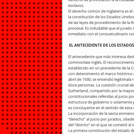
esclavos. 
El derecho común de Inglaterra es el 
la constitución de los Estados Unidos,
de las leyes de procedimiento de la
procesal. Es indudable que el jurado
inmediato con el consuetudinario co
EL ANTECEDENTE DE LOS ESTADO
El antecedente que más interesa desta
commonlaw inglés. El reconocimiento d
establecido en un precedente de la C
con detenimiento el marco histórico d
abril de 1930, se entendió legítimala
doce personas. La cuestión crucial ab
Sutherland, compartido por la mayoría
constitucionales referidas al juicio p
estructura de gobierno o solamente g
es concluyente en el sentido de esta ú
La incorporación de la sexta enmienda
“derecho” al juicio por jurados, obed
del “distrito” en el que se cometió el d
La primera constitución del estado