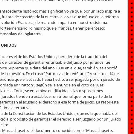
antecedente histórico más significativo ya que, por un lado inspira a 
 fuente de creación de la nuestra, a la vez que influye en la reforma 
 Revolución Francesa, de marcado impacto en nuestro sistema 
 norteamericano, lo mismo que el francés, tienen parentesco 
mmonlaw de Inglaterra. 
S UNIDOS
car es el de los Estados Unidos, heredero de la tradición del 
el carácter de garantía renunciable del juicio por jurados fue 
orte Suprema que data del año 1930 en el que, también, se abordó 
e la cuestión. En el caso “Patton vs. UnitedStates” resuelto el 14 de 
 renuncia que el acusado había hecho, a ser juzgado por un jurado de 
ordada en “Patton”, según se la enuncia en el voto del juez 
 de la Corte, se encamina en dilucidar si las disposiciones 
or jurados tienden a establecer un tribunal que forma parte de la 
arantizan al acusado el derecho a esa forma de juicio. La respuesta 
ltima alternativa. 
 de la Constitución de los Estados Unidos, que es la que habla del 
eció al propósito de garantizar el derecho a ser juzgado por un jurado 
elito. 
 de Massachusetts, el documento conocido como “Massachusetts 