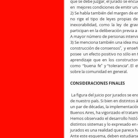
que se debe juzgar, el jurado se encu
en  mejores condiciones de emitir una
2) Se habla también del margen de er
no  rige  el  tipo  de  leyes  propias  d
inexorabilidad,  como  la  ley  de  gr
participan en la deliberación previa a
A mayor número de personas intervini
3) Se menciona también una idea muy p
construcción de consensos‟,  y enseña  
posee  un efecto positivo no sólo en té
aprendizaje  que  en  los  constructor
como  “buena  fe‟  y “tolerancia”. El  
sobre la comunidad en general. 
CONSIDERACIONES FINALES
 La figura del juicio por jurados se encuentra, en estos últimos tiempos, en el centro de la escena judicial 
de nuestro país. Si bien en distinto
un par de décadas, la implementación
Buenos Aires, ha vigorizado el tratami
Hemos observado el desarrollo históri
distintos sistemas y lo expresado en e
jurados es una realidad que parece h
Ante este esquema, deben estudiarse 