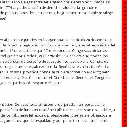
 al acusado a elegir entre ser juzgado por jueces o por jurados. Lo 
 1774 cuya declaración de derechos aludía a la “grande e 
do por sus pares del vecindario” (thegreat and inestimable privilege 
ge). 
n al juicio por jurados en la Argentina: a) El artículo 24 dispone que 
 de  la  actual legislación en todos sus ramos y el establecimiento del 
75  inciso 12 que sostiene que “Corresponde al Congreso… dictar las 
el juicio por jurados”; c) El  artículo  118  declara que “todos  los  
 no  se deriven del derecho de acusación concedido a la  Cámara de 
 luego  que  se  establezca  en  la  República  esta institución.  La  
á  en  la  misma  provincia donde se hubiere cometido el delito; pero 
ites  de  la  Nación,  contra  el  Derecho  de  Gentes,  el  Congreso 
gar en que haya de seguirse el juicio”. 
tación: Se  cuestiona  al  sistema  de  jurado  - en  particular  al  
 por la falta de fundamentación explícita de su decisión o veredicto, a 
de los tribunales letrados o profesionales, que  están  obligados  a   
  argumentos  que  la respaldan, y que permiten, –eventualmente- 