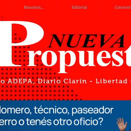
Nosotros...
Editorial
Columni
io ADEPA
, Diario Clarín - Liberta