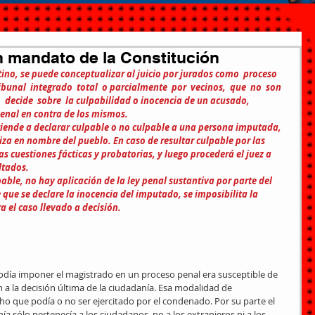
n mandato de la Constitución
ino, se puede conceptualizar al juicio por jurados como  proceso  
ribunal  integrado  total  o parcialmente  por  vecinos,  que  no  son  
,  decide  sobre  la culpabilidad o inocencia de un acusado, 
penal en contra de los mismos.
tiende a declarar culpable o no culpable a una persona imputada, 
za en nombre del pueblo. En caso de resultar culpable por las 
s cuestiones fácticas y probatorias, y luego procederá el juez a 
ltados.
pable, no hay aplicación de la ley penal sustantiva por parte del 
e que se declare la inocencia del imputado, se imposibilita la 
a el caso llevado a decisión.
odía imponer el magistrado en un proceso penal era susceptible de 
 la decisión última de la ciudadanía. Esa modalidad de 
ho que podía o no ser ejercitado por el condenado. Por su parte el 
a sólo pertenecía a los ciudadanos, no a los extranjeros ni a los 