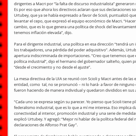
dirigentes a Macri por “la falta de discurso industrialista” generaron r
Es por eso que ahora los directivos aclaran que sus declaraciones son
Urtubey, que ya se había expresado a favor de Scioli, puntualizó que
levantar el cepo, que expresó el equipo económico de Macri. “Hacer 
cambio, que es lo que genera una política de shock del levantamien
tenemos inflación elevada”, dijo. 
Para el dirigente industrial, una política en esa dirección “tendrá un
los trabajadores, una pérdida del poder adquisitivo”. Además, Urtub
apertura indiscriminada de importaciones. “Creo que tenemos que e
política industrial”, dijo el hermano del gobernador salteño, quien p
“desde el crecimiento y no desde el ajuste”. 
La mesa directiva de la UIA se reunió con Scioli y Macri antes de las e
entidad, como  tal, no se pronunció – ni lo hará- a favor de ninguno 
fueron haciendo de manera individual y quedaron divididos en sus 
“Cada uno se expresa según su parecer. Yo pienso que Scioli tiene p
federalismo industrial, que es lo que a mí me interesa. Eso implica d
conectividad al interior, promoción industrial y una serie de medid
explicó Urtubey. Y agregó: “Mejor ni hablar de la política federal del
declaraciones de Alfonso Prat Gay”. 