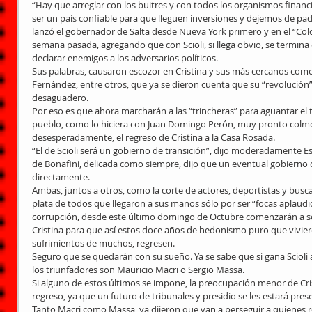
“Hay que arreglar con los buitres y con todos los organismos financ
ser un país confiable para que lleguen inversiones y dejemos de pade
lanzó el gobernador de Salta desde Nueva York primero y en el “Colo
semana pasada, agregando que con Scioli, si llega obvio, se termina
declarar enemigos a los adversarios políticos. 
Sus palabras, causaron escozor en Cristina y sus más cercanos como Ca
Fernández, entre otros, que ya se dieron cuenta que su “revolución” 
desaguadero. 
Por eso es que ahora marcharán a las “trincheras” para aguantar el ti
pueblo, como lo hiciera con Juan Domingo Perón, muy pronto colme
desesperadamente, el regreso de Cristina a la Casa Rosada. 
“El de Scioli será un gobierno de transición”, dijo moderadamente E
de Bonafini, delicada como siempre, dijo que un eventual gobierno de
directamente. 
Ambas, juntos a otros, como la corte de actores, deportistas y busca
plata de todos que llegaron a sus manos sólo por ser “focas aplaudido
corrupción, desde este último domingo de Octubre comenzarán a soña
Cristina para que así estos doce años de hedonismo puro que vivier
sufrimientos de muchos, regresen. 
Seguro que se quedarán con su sueño. Ya se sabe que si gana Scioli 
los triunfadores son Mauricio Macri o Sergio Massa. 
Si alguno de estos últimos se impone, la preocupación menor de Crist
regreso, ya que un futuro de tribunales y presidio se les estará pres
Tanto Macri como Massa, ya dijeron que van a perseguir a quienes 