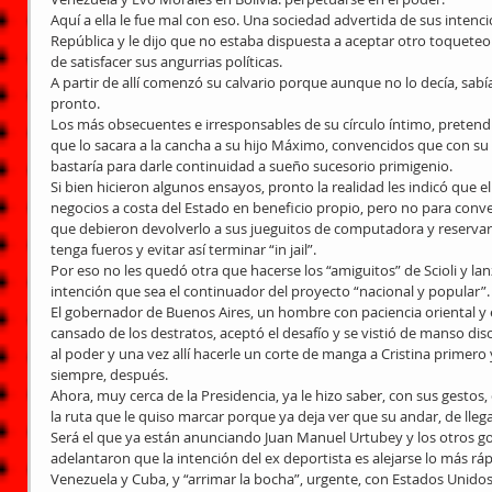
Aquí a ella le fue mal con eso. Una sociedad advertida de sus intencio
República y le dijo que no estaba dispuesta a aceptar otro toqueteo 
de satisfacer sus angurrias políticas. 
A partir de allí comenzó su calvario porque aunque no lo decía, sabía 
pronto. 
Los más obsecuentes e irresponsables de su círculo íntimo, pretend
que lo sacara a la cancha a su hijo Máximo, convencidos que con su 
bastaría para darle continuidad a sueño sucesorio primigenio. 
Si bien hicieron algunos ensayos, pronto la realidad les indicó que 
negocios a costa del Estado en beneficio propio, pero no para conver
que debieron devolverlo a sus jueguitos de computadora y reservarl
tenga fueros y evitar así terminar “in jail”. 
Por eso no les quedó otra que hacerse los “amiguitos” de Scioli y lanz
intención que sea el continuador del proyecto “nacional y popular”.
El gobernador de Buenos Aires, un hombre con paciencia oriental y
cansado de los destratos, aceptó el desafío y se vistió de manso disc
al poder y una vez allí hacerle un corte de manga a Cristina primero 
siempre, después. 
Ahora, muy cerca de la Presidencia, ya le hizo saber, con sus gestos,
la ruta que le quiso marcar porque ya deja ver que su andar, de llegar
Será el que ya están anunciando Juan Manuel Urtubey y los otros g
adelantaron que la intención del ex deportista es alejarse lo más rápi
Venezuela y Cuba, y “arrimar la bocha”, urgente, con Estados Unidos