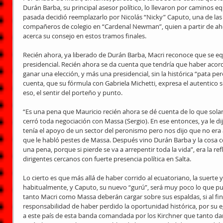
Durán Barba, su principal asesor político, lo llevaron por caminos 
pasada decidió reemplazarlo por Nicolás “Nicky” Caputo, una de las
compañeros de colegio en “Cardenal Newman”, quien a partir de aho
acerca su consejo en estos tramos finales. 
Recién ahora, ya liberado de Durán Barba, Macri reconoce que se e
presidencial. Recién ahora se da cuenta que tendría que haber acor
ganar una elección, y más una presidencial, sin la histórica “pata pe
cuenta, que su fórmula con Gabriela Michetti, expresa el autentico 
eso, el sentir del porteño y punto. 
“Es una pena que Mauricio recién ahora se dé cuenta de lo que sol
cerró toda negociación con Massa (Sergio). En ese entonces, ya le dij
tenía el apoyo de un sector del peronismo pero nos dijo que no era así
que le habló pestes de Massa. Después vino Durán Barba y la cosa co
una pena, porque si pierde se va a arrepentir toda la vida”, era la re
dirigentes cercanos con fuerte presencia política en Salta. 
Lo cierto es que más allá de haber corrido al ecuatoriano, la suerte 
habitualmente, y Caputo, su nuevo “gurú”, será muy poco lo que pue
tanto Macri como Massa deberán cargar sobre sus espaldas, si al final
responsabilidad de haber perdido la oportunidad histórica, por su eg
a este país de esta banda comandada por los Kirchner que tanto daño