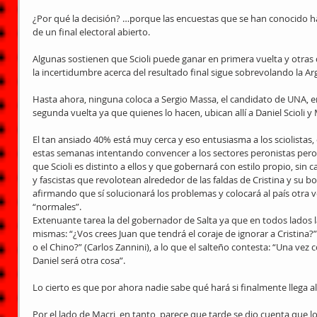
¿Por qué la decisión? …porque las encuestas que se han conocido ha
de un final electoral abierto. 
Algunas sostienen que Scioli puede ganar en primera vuelta y otras qu
la incertidumbre acerca del resultado final sigue sobrevolando la Ar
Hasta ahora, ninguna coloca a Sergio Massa, el candidato de UNA, en
segunda vuelta ya que quienes lo hacen, ubican allí a Daniel Scioli y 
El tan ansiado 40% está muy cerca y eso entusiasma a los sciolistas,
estas semanas intentando convencer a los sectores peronistas pero l
que Scioli es distinto a ellos y que gobernará con estilo propio, sin 
y fascistas que revolotean alrededor de las faldas de Cristina y su b
afirmando que sí solucionará los problemas y colocará al país otra ve
“normales”. 
Extenuante tarea la del gobernador de Salta ya que en todos lados l
mismas: “¿Vos crees Juan que tendrá el coraje de ignorar a Cristina?”
o el Chino?” (Carlos Zannini), a lo que el salteño contesta: “Una ve
Daniel será otra cosa”. 
Lo cierto es que por ahora nadie sabe qué hará si finalmente llega al 
Por el lado de Macri, en tanto, parece que tarde se dio cuenta que l