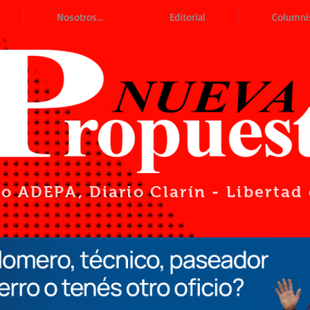
Nosotros...
Editorial
Columni
io ADEPA
, Diario Clarín - Liberta