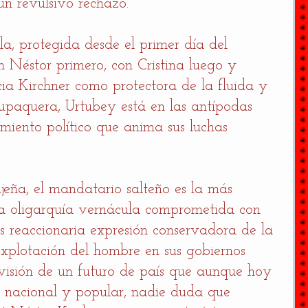
 un revulsivo rechazo. 
a, protegida desde el primer día del 
n Néstor primero, con Cristina luego y 
cia Kirchner como protectora de la fluida y 
upaquera, Urtubey está en las antípodas 
miento político que anima sus luchas 
ujeña, el mandatario salteño es la más 
la oligarquía vernácula comprometida con 
ás reaccionaria expresión conservadora de la 
a explotación del hombre en sus gobiernos 
visión de un futuro de país que aunque hoy 
a, nacional y popular, nadie duda que 