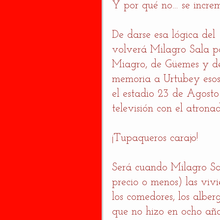
Y por qué no… se increm
De darse esa lógica de
volverá Milagro Sala po
Miagro, de Güemes y del
memoria a Urtubey esos 
el estadio 23 de Agosto
televisión con el atrona
¡Tupaqueros carajo! 
Será cuando Milagro Sal
precio o menos) las vivi
los comedores, los alberg
que no hizo en ocho años