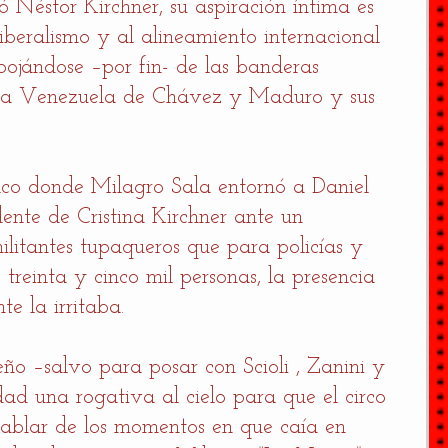
ió Néstor Kirchner, su aspiración íntima es 
liberalismo y al alineamiento internacional 
pojándose –por fin- de las banderas 
e la Venezuela de Chávez y Maduro y sus 
alco donde Milagro Sala entornó a Daniel 
dente de Cristina Kirchner ante un 
ilitantes tupaqueros que para policías y 
 treinta y cinco mil personas, la presencia 
e la irritaba. 
teño –salvo para posar con Scioli , Zanini y 
idad una rogativa al cielo para que el circo 
hablar de los momentos en que caía en 