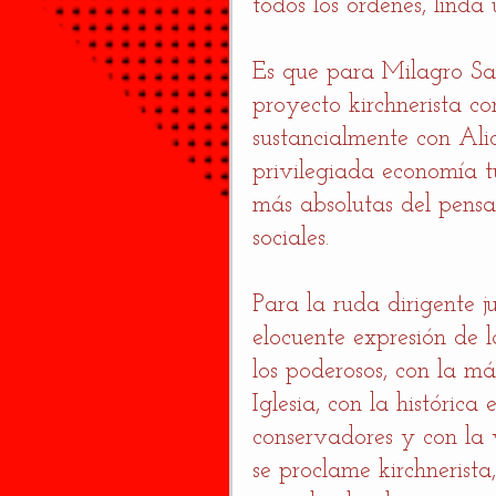
todos los órdenes, linda
Es que para Milagro Sal
proyecto kirchnerista co
sustancialmente con Ali
privilegiada economía t
más absolutas del pensa
sociales. 
Para la ruda dirigente j
elocuente expresión de 
los poderosos, con la m
Iglesia, con la históric
conservadores y con la 
se proclame kirchnerist