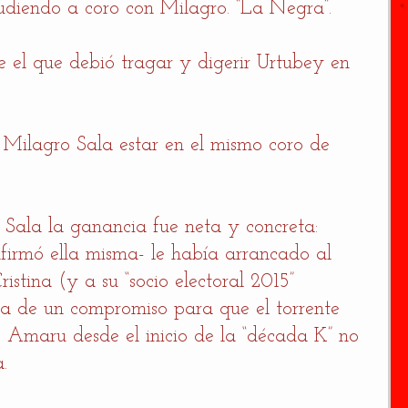
diendo a coro con Milagro. “La Negra”. 
e el que debió tragar y digerir Urtubey en 
Milagro Sala estar en el mismo coro de 
Sala la ganancia fue neta y concreta: 
irmó ella misma- le había arrancado al  
istina (y a su “socio electoral 2015” 
ma de un compromiso para que el torrente 
 Amaru desde el inicio de la “década K” no 
. 