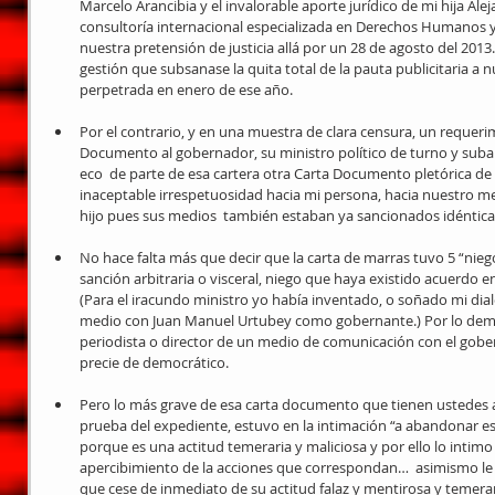
Marcelo Arancibia y el invalorable aporte jurídico de mi hija Ale
consultoría internacional especializada en Derechos Humanos 
nuestra pretensión de justicia allá por un 28 de agosto del 2013. 
gestión que subsanase la quita total de la pauta publicitaria a 
perpetrada en enero de ese año.  
Por el contrario, y en una muestra de clara censura, un requer
Documento al gobernador, su ministro político de turno y suba
eco  de parte de esa cartera otra Carta Documento pletórica de 
inaceptable irrespetuosidad hacia mi persona, hacia nuestro me
hijo pues sus medios  también estaban ya sancionados idénticam
No hace falta más que decir que la carta de marras tuvo 5 “nieg
sanción arbitraria o visceral, niego que haya existido acuerdo e
(Para el iracundo ministro yo había inventado, o soñado mi dia
medio con Juan Manuel Urtubey como gobernante.) Por lo demás
periodista o director de un medio de comunicación con el gobe
precie de democrático.  
Pero lo más grave de esa carta documento que tienen ustedes a 
prueba del expediente, estuvo en la intimación “a abandonar 
porque es una actitud temeraria y maliciosa y por ello lo intim
apercibimiento de la acciones que correspondan…  asimismo le 
que cese de inmediato de su actitud falaz y mentirosa y temerar