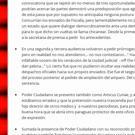
convocatoria que se repitió en no menos de tres oportunidades.
podrían acercar las partes demostró una predisposición que agra
de esta jueza que por supuesto no anticipaba ninguna postura de
Concurrían los enviados de Fiscalía, pero lamentablemente no p
un estado que quiere dialogar democráticamente ante una dem
para lo que dicho sin vueltas se llama chicanear. Desde la prime
a la secretaria de prensa a pedir  los antecedentes.  
En una segunda y tercera audiencia volvieron a pedir prórrogas 
pero en realidad no nos atendieron… no nos contestaron…” Ha
infaltable vocero de los cenáculos de la ciudad judicial  –off th
dan pelota…” Lo cierto fue que no pudieron ocultar esa realida
despachos oficiales hacia sus propios enviados. Ese fue el rasgo 
del proceso posterior al pedido de ampliación del amparo. Del qu
sentencia.  
Poder Ciudadano se presento también como Amicus Curiae, y as
estábamos errados y que la pretensión nuestra trascendía por le
hijo director de otros medios y  a nuestros periodistas, para pr
buena hora que se abría otro paraguas protector de este oficio 
de expresión.  
Sumada la presencia de Poder Ciudadano con su reconocido pr
pudimos también fortalecer la pretensión de justicia con la incl