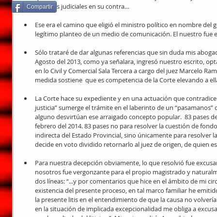
acciones judiciales en su contra…  
Compartir
Ese era el camino que eligió el ministro político en nombre de
legítimo planteo de un medio de comunicación. El nuestro fue e
Sólo trataré de dar algunas referencias que sin duda mis abogad
Agosto del 2013, como ya señalara, ingresó nuestro escrito, op
en lo Civil y Comercial Sala Tercera a cargo del juez Marcelo 
medida sostiene  que es competencia de la Corte elevando a ella
La Corte hace su expediente y en una actuación que contradice aq
justicia” sumerge el trámite en el laberinto de un “pasamanos”
alguno desvirtúan ese arraigado concepto popular.  83 pases del
febrero del 2014. 83 pases no para resolver la cuestión de fondo
indirecta del Estado Provincial, sino únicamente para resolver la
decide en voto dividido retornarlo al juez de origen, de quien
Para nuestra decepción obviamente, lo que resolvió fue excus
nosotros fue vergonzante para el propio magistrado y naturalmen
dos líneas: “...y por comentarios que hice en el ámbito de mi circ
existencia del presente proceso, en tal marco familiar he emiti
la presente litis en el entendimiento de que la causa no volverí
en la situación de implicada excepcionalidad me obliga a excusar