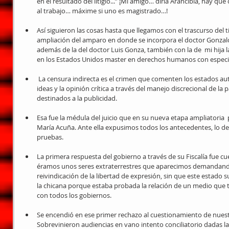
en el resultado del litigio...” ¡Mi amigo… diría Arancibia, hay qu
al trabajo… máxime si uno es magistrado…!  
Así siguieron las cosas hasta que llegamos con el trascurso del 
ampliación del amparo en donde se incorpora el doctor Gonzal
además de la del doctor Luis Gonza, también con la de  mi hija 
en los Estados Unidos master en derechos humanos con especial
 La censura indirecta es el crimen que comenten los estados autoritarios al sancionar y perseguir 
ideas y la opinión crítica a través del manejo discrecional de la p
destinados a la publicidad.  
Esa fue la médula del juicio que en su nueva etapa ampliatoria 
María Acuña. Ante ella expusimos todos los antecedentes, lo d
pruebas.  
La primera respuesta del gobierno a través de su Fiscalía fue c
éramos unos seres extraterrestres que aparecimos demandando
reivindicación de la libertad de expresión, sin que este estado 
la chicana porque estaba probada la relación de un medio que t
con todos los gobiernos.  
Se encendió en ese primer rechazo al cuestionamiento de nuest
Sobrevinieron audiencias en vano intento conciliatorio dadas la 