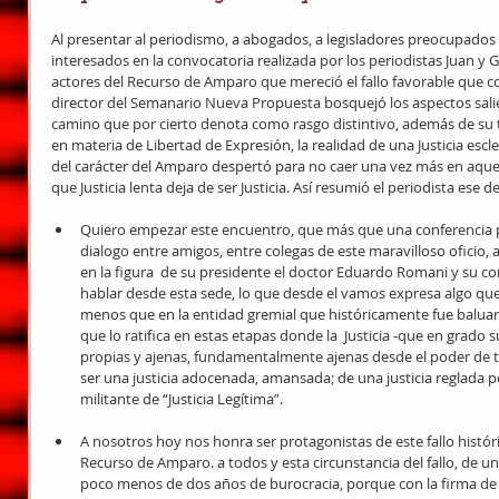
Al presentar al periodismo, a abogados, a legisladores preocupados 
interesados en la convocatoria realizada por los periodistas Juan y 
actores del Recurso de Amparo que mereció el fallo favorable que c
director del Semanario Nueva Propuesta bosquejó los aspectos salient
camino que por cierto denota como rasgo distintivo, además de su 
en materia de Libertad de Expresión, la realidad de una Justicia escl
del carácter del Amparo despertó para no caer una vez más en aque
que Justicia lenta deja de ser Justicia. Así resumió el periodista ese de
Quiero empezar este encuentro, que más que una conferencia p
dialogo entre amigos, entre colegas de este maravilloso oficio,
en la figura  de su presidente el doctor Eduardo Romani y su com
hablar desde esta sede, lo que desde el vamos expresa algo qu
menos que en la entidad gremial que históricamente fue baluarte
que lo ratifica en estas etapas donde la  Justicia -que en grado
propias y ajenas, fundamentalmente ajenas desde el poder de tu
ser una justicia adocenada, amansada; de una justicia reglada
militante de “Justicia Legítima”.  
A nosotros hoy nos honra ser protagonistas de este fallo históri
Recurso de Amparo. a todos y esta circunstancia del fallo, de 
poco menos de dos años de burocracia, porque con la firma de m