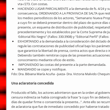
vta-/273. Con costas.  
HACIENDO LUGAR PARCIALMENTE a la demanda de fs. 4/24 y su am
consecuencia, ORDENANDO A LA PROVINCIA DE SALTA que restaur
los medios periodísticos de los actores, “Semanario Nueva Propu
a cuyo fin se deberá presentar dentro del plazo de quince días 
presente, un esquema de distribución de publicidad, respetando
precedentemente y los establecidos por la Corte Suprema de Ju
·Editorial Río Negro” (Fallos: 330:3908) y “Editorial Perfil” (Fallos:
EXHORTANDO a la demandada a la consideración del dictado de
regule las contrataciones de publicidad oficial bajo los parámet
que garantice la libertad de prensa, contra actos que directa o 
Debiendo también remitirse copia de las presentes actuaciones a
conocimiento mediante oficio de estilo.  
 IMPONIENDO las costas del presente a la parte demandada.  
MANDANDO se copie y notifique.  
Fdo: Dra. Bibiana María Acuña –Jueza- Dra. Victoria Malvido Chequin 
Una aclaratoria concedida
Producido el fallo, los actores advirtieron que en la orden al gobiern
censura indirecta se había consignado la frase “a cuyo fin se deberá
días de quedar firme o consentida la presente…”. Ante ello se recurr
de aclaratoria que fue de inmediato concedido por haberse tratado d