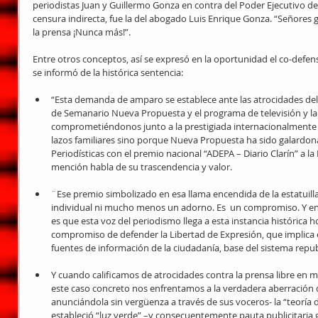
periodistas Juan y Guillermo Gonza en contra del Poder Ejecutivo de 
censura indirecta, fue la del abogado Luis Enrique Gonza. “Señores g
la prensa ¡Nunca más!”. 
Entre otros conceptos, así se expresó en la oportunidad el co-defen
se informó de la histórica sentencia: 
“Esta demanda de amparo se establece ante las atrocidades del 
de Semanario Nueva Propuesta y el programa de televisión y la r
comprometiéndonos junto a la prestigiada internacionalmente 
lazos familiares sino porque Nueva Propuesta ha sido galardon
Periodísticas con el premio nacional “ADEPA – Diario Clarín” a la
mención habla de su trascendencia y valor.  
¨Ese premio simbolizado en esa llama encendida de la estatuil
individual ni mucho menos un adorno. Es  un compromiso. Y 
es que esta voz del periodismo llega a esta instancia histórica hoy
compromiso de defender la Libertad de Expresión, que implica e
fuentes de información de la ciudadanía, base del sistema repub
Y cuando calificamos de atrocidades contra la prensa libre en
este caso concreto nos enfrentamos a la verdadera aberración 
anunciándola sin vergüenza a través de sus voceros- la “teoría
estableció “luz verde” –y consecuentemente pauta publicitaria 