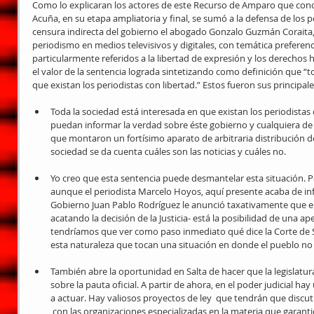
Como lo explicaran los actores de este Recurso de Amparo que concluy
Acuña, en su etapa ampliatoria y final, se sumó a la defensa de los p
censura indirecta del gobierno el abogado Gonzalo Guzmán Coraita, 
periodismo en medios televisivos y digitales, con temática preferenci
particularmente referidos a la libertad de expresión y los derechos
el valor de la sentencia lograda sintetizando como definición que “t
que existan los periodistas con libertad.” Estos fueron sus principal
Toda la sociedad está interesada en que existan los periodistas c
puedan informar la verdad sobre éste gobierno y cualquiera de 
que montaron un fortísimo aparato de arbitraria distribución de
sociedad se da cuenta cuáles son las noticias y cuáles no.  
Yo creo que esta sentencia puede desmantelar esta situación. P
aunque el periodista Marcelo Hoyos, aquí presente acaba de in
Gobierno Juan Pablo Rodríguez le anunció taxativamente que el 
acatando la decisión de la Justicia- está la posibilidad de una apel
tendríamos que ver como paso inmediato qué dice la Corte de 
esta naturaleza que tocan una situación en donde el pueblo no e
También abre la oportunidad en Salta de hacer que la legislatur
sobre la pauta oficial. A partir de ahora, en el poder judicial hay
a actuar. Hay valiosos proyectos de ley  que tendrán que discutir
 con las organizaciones especializadas en la materia que garantic