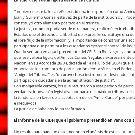
La valoración de la figura del Amicus Curiae
También en este fallo salteño existió una incorporación como Amicus 
Juan y Guillermo Gonza, esta vez de parte de la institución civil Pod
constituyó otro elemento positivo en el trámite. 
La Justicia, como no podía ser de otra manera, reafirmó en irrebatibl
Estados que el derecho a la libertad de expresión constituye una d
el libre flujo de la información, y la importancia de construir una 
participativa que permita a los ciudadanos ejercer el control de las i
Quedó sentado en aquel precedente del CELS en Río Negro, y ahora 
que  esa valiosa figura del Amicus Curiae, (regulada expresamente po
Nación, en su Acordada 28/04, dictada el 14 de julio del 2004) que la 
importante instrumento de participación democrática en el Poder Jud
“Amigo del Tribunal” es “un provechoso instrumento destinado, entre 
participación ciudadana en la administración de justicia”. 
Con inobjetable certeza, los que recurrieron a este pedido de parti
verdadera innovación legislativa por parte del máximo tribunal de 
la tendencia en favor de la aceptación de los “Amici Curiae” por part
e inequívoca. 
La Justicia de Salta hoy lo ha reafirmado. 
El Informe de la CIDH que el gobierno pretendió en vano ocult
No resulta para nada un dato menor en el análisis de esta sentencia 