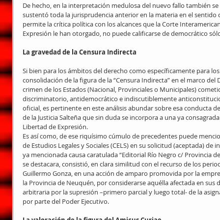
De hecho, en la interpretación medulosa del nuevo fallo también se
sustentó toda la jurisprudencia anterior en la materia en el sentido
permite la crítica política con los alcances que la Corte Interamerica
Expresión le han otorgado, no puede calificarse de democrático sólo
La gravedad de la Censura Indirecta
Si bien para los ámbitos del derecho como específicamente para los 
consolidación de la figura de la “Censura Indirecta” en el marco de
crimen de los Estados (Nacional, Provinciales o Municipales) cometid
discriminatorio, antidemocrático e indiscutiblemente anticonstitucio
oficial, es pertinente en este análisis abundar sobre esa conducta de
de la Justicia Salteña que sin duda se incorpora a una ya consagrada
Libertad de Expresión. 
Es así como, de ese riquísimo cúmulo de precedentes puede mencio
de Estudios Legales y Sociales (CELS) en su solicitud (aceptada) de 
ya mencionada causa caratulada “Editorial Río Negro c/ Provincia 
se destacara, consistió, en clara similitud con el recurso de los peri
Guillermo Gonza, en una acción de amparo promovida por la empresa
la Provincia de Neuquén, por considerarse aquélla afectada en sus 
arbitraria por la supresión –primero parcial y luego total- de la asig
por parte del Poder Ejecutivo. 