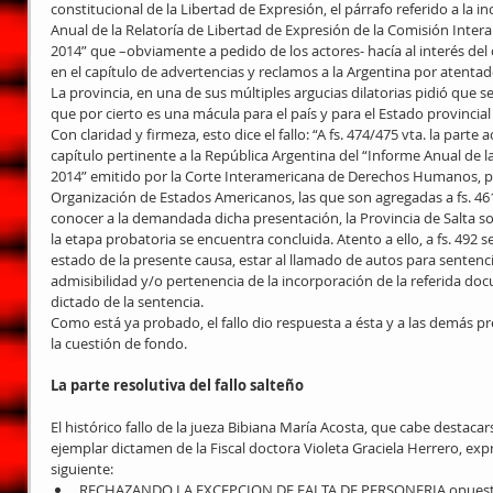
constitucional de la Libertad de Expresión, el párrafo referido a la 
Anual de la Relatoría de Libertad de Expresión de la Comisión Int
2014” que –obviamente a pedido de los actores- hacía al interés del
en el capítulo de advertencias y reclamos a la Argentina por atentad
La provincia, en una de sus múltiples argucias dilatorias pidió que s
que por cierto es una mácula para el país y para el Estado provincial 
Con claridad y firmeza, esto dice el fallo: “A fs. 474/475 vta. la parte
capítulo pertinente a la República Argentina del “Informe Anual de l
2014” emitido por la Corte Interamericana de Derechos Humanos, pub
Organización de Estados Americanos, las que son agregadas a fs. 46
conocer a la demandada dicha presentación, la Provincia de Salta so
la etapa probatoria se encuentra concluida. Atento a ello, a fs. 492 se
estado de la presente causa, estar al llamado de autos para sentencia
admisibilidad y/o pertenencia de la incorporación de la referida do
dictado de la sentencia. 
Como está ya probado, el fallo dio respuesta a ésta y a las demás pr
la cuestión de fondo. 
La parte resolutiva del fallo salteño
El histórico fallo de la jueza Bibiana María Acosta, que cabe desta
ejemplar dictamen de la Fiscal doctora Violeta Graciela Herrero, expr
siguiente:  
RECHAZANDO LA EXCEPCION DE FALTA DE PERSONERIA opuesta p