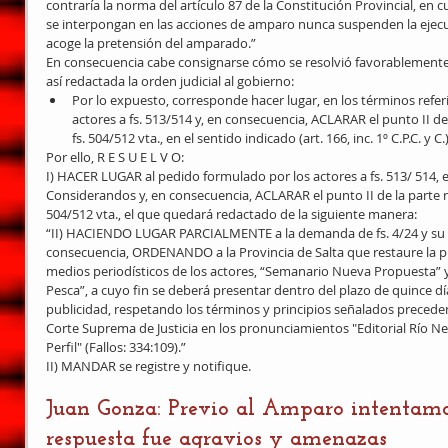
contraría la norma del artículo 87 de la Constitución Provincial, en
se interpongan en las acciones de amparo nunca suspenden la ejecu
acoge la pretensión del amparado.” 
En consecuencia cabe consignarse cómo se resolvió favorablemente 
así redactada la orden judicial al gobierno:  
Por lo expuesto, corresponde hacer lugar, en los términos refer
actores a fs. 513/514 y, en consecuencia, ACLARAR el punto II de 
fs. 504/512 vta., en el sentido indicado (art. 166, inc. 1º C.P.C. y C.).
Por ello, R E S U E L V O: 
I) HACER LUGAR al pedido formulado por los actores a fs. 513/ 514, e
Considerandos y, en consecuencia, ACLARAR el punto II de la parte re
504/512 vta., el que quedará redactado de la siguiente manera: 
“II) HACIENDO LUGAR PARCIALMENTE a la demanda de fs. 4/24 y su am
consecuencia, ORDENANDO a la Provincia de Salta que restaure la pub
medios periodísticos de los actores, “Semanario Nueva Propuesta” y 
Pesca”, a cuyo fin se deberá presentar dentro del plazo de quince d
publicidad, respetando los términos y principios señalados preceden
Corte Suprema de Justicia en los pronunciamientos "Editorial Río Negr
Perfil" (Fallos: 334:109).” 
II) MANDAR se registre y notifique. 
Juan Gonza: Previo al Amparo intentamos
respuesta fue agravios y amenazas