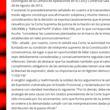
Domínguez de la Cámara de Apelaciones en lo Civil y Comercial Sala II
28 de Agosto de 2013. 
Y sostener lo precedentemente señalado en cuanto a la trascendencia 
modo alguno constituye una afirmación subjetiva y mucho menos an
considerandos de la decisión se expresa taxativamente que el presen
resueltos por la Corte Suprema de Justicia de la Nación en los preced
330:3908) y “Editorial Perfil” (Fallos: 334:109), por lo que correspond
Acuña- “considerar las cuestiones planteadas en el marco de la inter
establecidas en tales pronunciamientos.” 
“Ello –añade-  por cuanto, como lo señaló esa Corte, la autoridad ins
fundada en su condición de intérprete supremo de la Constitución Na
consecuencia, da lugar a que en oportunidad de fallar casos sustan
sean debidamente consideradas y consecuentemente seguidas tanto 
inferiores. Siendo de destacar que ha resaltado también que el valor
cumplimiento obligatorio de las sentencias judiciales tienen una re
la libertad de expresión, dado su importancia en el régimen democráti
11/02/14)” 
A renglón seguido y reafirmando la solidez de los argumentos la sent
de Expresión vulnerada por el Estado Provincial, y reclamada por lo
sostiene con claridad meridiana lo siguiente: “Por lo demás, debe te
analogía de esta causa con los citados precedentes de la Corte Supre
sólo invocada por los accionantes, sino que forma parte de su prete
se ordene a la demandada cumplir con las interpretaciones dadas po
distribución de la pauta oficial.” 