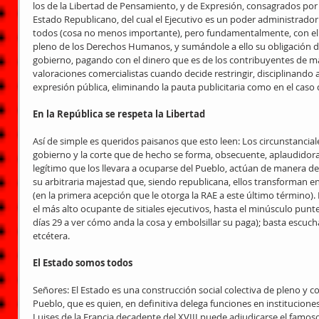
los de la Libertad de Pensamiento, y de Expresión, consagrados por 
Estado Republicano, del cual el Ejecutivo es un poder administrador 
todos (cosa no menos importante), pero fundamentalmente, con el m
pleno de los Derechos Humanos, y sumándole a ello su obligación de
gobierno, pagando con el dinero que es de los contribuyentes de man
valoraciones comercialistas cuando decide restringir, disciplinando a
expresión pública, eliminando la pauta publicitaria como en el caso 
En la República se respeta la Libertad
Así de simple es queridos paisanos que esto leen: Los circunstancial
gobierno y la corte que de hecho se forma, obsecuente, aplaudidora 
legítimo que los llevara a ocuparse del Pueblo, actúan de manera 
su arbitraria majestad que, siendo republicana, ellos transforman en
(en la primera acepción que le otorga la RAE a este último término)
el más alto ocupante de sitiales ejecutivos, hasta el minúsculo punte
días 29 a ver cómo anda la cosa y embolsillar su paga); basta escucha
etcétera. 
El Estado somos todos
Señores: El Estado es una construcción social colectiva de pleno y 
Pueblo, que es quien, en definitiva delega funciones en institucione
Luises de la Francia decadente del XVIII puede adjudicarse el famoso 