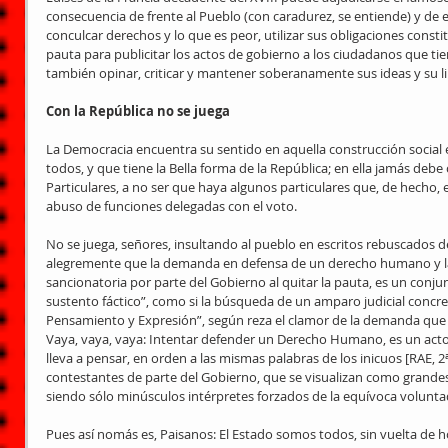
consecuencia de frente al Pueblo (con caradurez, se entiende) y de e
conculcar derechos y lo que es peor, utilizar sus obligaciones const
pauta para publicitar los actos de gobierno a los ciudadanos que tien
también opinar, criticar y mantener soberanamente sus ideas y su li
Con la República no se juega
La Democracia encuentra su sentido en aquella construcción social 
todos, y que tiene la Bella forma de la República; en ella jamás debe
Particulares, a no ser que haya algunos particulares que, de hecho, 
abuso de funciones delegadas con el voto. 
No se juega, señores, insultando al pueblo en escritos rebuscados d
alegremente que la demanda en defensa de un derecho humano y la
sancionatoria por parte del Gobierno al quitar la pauta, es un conju
sustento fáctico”, como si la búsqueda de un amparo judicial concr
Pensamiento y Expresión”, según reza el clamor de la demanda que 
Vaya, vaya, vaya: Intentar defender un Derecho Humano, es un act
lleva a pensar, en orden a las mismas palabras de los inicuos [RAE, 
contestantes de parte del Gobierno, que se visualizan como grandes 
siendo sólo minúsculos intérpretes forzados de la equívoca voluntad
Pues así nomás es, Paisanos: El Estado somos todos, sin vuelta de h