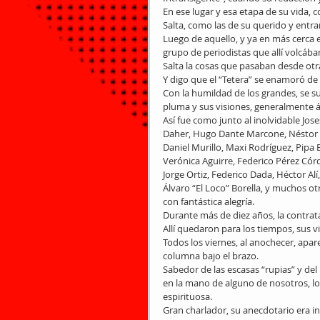
En ese lugar y esa etapa de su vida,
Salta, como las de su querido y entra
Luego de aquello, y ya en más cerca 
grupo de periodistas que allí volcába
Salta la cosas que pasaban desde otr
Y digo que el “Tetera” se enamoró de
Con la humildad de los grandes, se s
pluma y sus visiones, generalmente á
Así fue como junto al inolvidable Jose
Daher, Hugo Dante Marcone, Néstor Sá
Daniel Murillo, Maxi Rodríguez, Pipa 
Verónica Aguirre, Federico Pérez Córd
Jorge Ortiz, Federico Dada, Héctor Alí
Álvaro “El Loco” Borella, y muchos otr
con fantástica alegría. 
Durante más de diez años, la contrata
Allí quedaron para los tiempos, sus vi
Todos los viernes, al anochecer, apar
columna bajo el brazo. 
Sabedor de las escasas “rupias” y de
en la mano de alguno de nosotros, lo
espirituosa. 
Gran charlador, su anecdotario era in