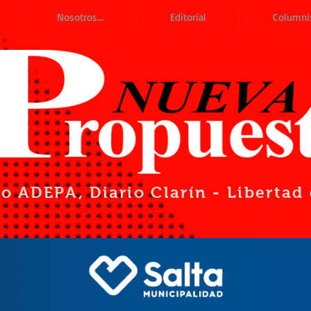
Nosotros...
Editorial
Columni
io ADEPA
, Diario Clarín - Liberta