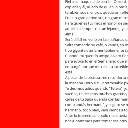
Fiel a su máquina de escribir Olivet
copiarla y él, al lado de quien lo ha
también sus silencios, quedaran reflej
Fue un gran periodista, un gran milita
Para quienes tuvimos el honor de ser 
aquellos tiempos no tan lejanos,  y 
alma. 
Será difícil no verlo en las mañanas s
Salta tomando su café, o varios, en m
tipo gigante que lamentablemente ta
Cuando mi querido amigo Álvaro Borel
para evocarlo en el Semanario que e
embargó porque me resulta increíble
está. 
A pesar de la tristeza, me reconfort
la mañana junto a su interminable pl
Te decimos adiós querido “Tetera”  ju
sueños, te decimos muchas gracias y 
calles de tu Salta querida con las ma
como andás hermano”, y seguro se no
hermano, todo bien, vení vamos a tom
Ante lo irremediable, solo nos queda
nos juntaremos para tomar ese otro ca