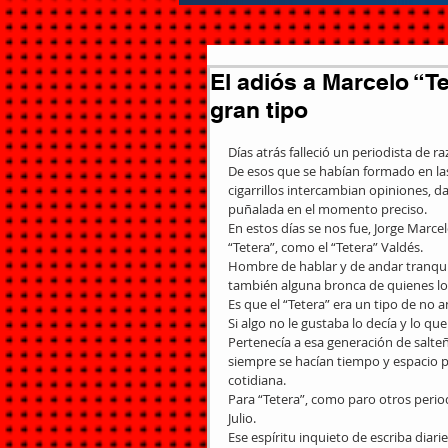
El adiós a Marcelo “Te
gran tipo
Días atrás falleció un periodista de raz
De esos que se habían formado en las
cigarrillos intercambian opiniones, da
puñalada en el momento preciso. 
En estos días se nos fue, Jorge Marc
“Tetera”, como el “Tetera” Valdés. 
Hombre de hablar y de andar tranquilo
también alguna bronca de quienes lo 
Es que el “Tetera” era un tipo de no a
Si algo no le gustaba lo decía y lo que
Pertenecía a esa generación de salte
siempre se hacían tiempo y espacio p
cotidiana. 
Para “Tetera”, como paro otros period
Julio. 
Ese espíritu inquieto de escriba diari