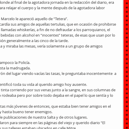
donde al final de la agotadora jornada en la redacción del diario, era 
ra relajar el cuerpo y la mente después de la agotadora labor 
Marcelo le apareció aquello de “Tetera”. 
día sus amigos de aquellas tertulias, que en ocasión de prohibirse 
 llamadas whiskerías, a fin de no defraudar a los parroquianos, el 
bebidas con alcohol en “inocentes” teteras, de esas que usan por lo 
ión generalmente a las cinco de la tarde. 
ana y miraba las mesas, vería solamente a un grupo de amigos 
tampoco la Policía. 
asta la madrugada. 
ón del lugar viendo vacías las tasas, le preguntaba inocentemente  a 
identificó toda su vida al querido amigo hoy ausente. 
n tinta corriendo por sus venas junto a la sangre, en sus columnas de 
 rodeaba pero por sobre todo dejaba en el papel lo que sentía y lo 
istas más jóvenes de entonces, que estaba bien tener amigos en el 
 y hasta bueno tener enemigos. 
 publicaciones de nuestra Salta y de otros lugares. 
ron para siempre en las páginas del viejo y querido diario “El 
 sus talleres estaban ubicados en calle Mitre. 