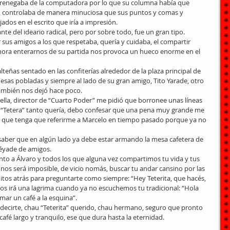
ti, renegaba de la computadora por lo que su columna había que 
cía, controlaba de manera minuciosa que sus puntos y comas y 
ados en el escrito que iría a impresión. 
nte del ideario radical, pero por sobre todo, fue un gran tipo. 
sus amigos a los que respetaba, quería y cuidaba, el compartir 
ahora enterarnos de su partida nos provoca un hueco enorme en el 
alteñas sentado en las confiterías alrededor de la plaza principal de 
esas pobladas y siempre al lado de su gran amigo, Tito Yarade, otro 
mbién nos dejó hace poco. 
la, director de “Cuarto Poder” me pidió que borronee unas líneas 
l “Tetera” tanto quería, debo confesar que una pena muy grande me 
 que tenga que referirme a Marcelo en tiempo pasado porque ya no 
a saber que en algún lado ya debe estar armando la mesa cafetera de 
éyade de amigos. 
nto a Álvaro y todos los que alguna vez compartimos tu vida y tus 
nos será imposible, de vicio nomás, buscar tu andar cansino por las 
nitos atrás para preguntarte como siempre: “Hey Teterita, que hacés, 
s irá una lagrima cuando ya no escuchemos tu tradicional: “Hola 
ar un café a la esquina”. 
 decirte, chau “Teterita” querido, chau hermano, seguro que pronto 
fé largo y tranquilo, ese que dura hasta la eternidad. 