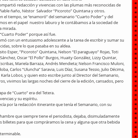
 compartió redacción y vivencias con las plumas más reconocidas de 
ñable ñaño, Néstor  Salvador “Picoroto” Quintana y otros. 
en el tiempo, se “enamoró” del semanario “Cuarto Poder” y del 
mos en el papel  nuestro laburo y le contábamos a la sociedad de 
a mirada. 
 “Cuarto Poder” porque así fue. 
umó con un entusiasmo adolescente a la tarea de escribir y sumar su 
cidas, sobre lo que pasaba en su aldea. 
sito Esper, ”Picoroto” Quintana, Nelson “El paraguayo” Rojas, Toti 
nchez, Oscar “El Pollo” Burgos, Huaity González, Lizzy Quintar, 
Escribas, Mariela Barraza, Andrés Mendieta; Nelson Francisco Muloni, 
oba, Carlos “Uluncha” Saravia, Luis Díaz, Susana Tessio, Julio Décima, 
, Karla Lobos, y quien esto escribe junto al Director del Semanario, 
os, vivimos las largas noches del cierre de la edición, cansados, pero 
pa de “Cuarto” era del Tetera. 
vencias y su espíritu. 
ecía por la redacción itinerante que tenía el Semanario, con su 
l hambre que siempre tiene el periodista, dejaba, disimuladamente 
s billetes para que compráramos la cena y alguna que otra bebida 
terminable. 