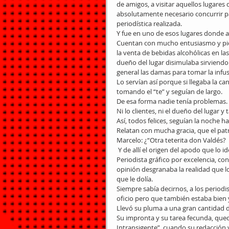
de amigos, a visitar aquellos lugares 
absolutamente necesario concurrir pa
periodística realizada. 
Y fue en uno de esos lugares donde a 
Cuentan con mucho entusiasmo y picar
la venta de bebidas alcohólicas en las
dueño del lugar disimulaba sirviendo 
general las damas para tomar la infus
Lo servían así porque si llegaba la c
tomando el “te” y seguían de largo. 
De esa forma nadie tenía problemas. 
Ni lo clientes, ni el dueño del lugar y 
Así, todos felices, seguían la noche h
Relatan con mucha gracia, que el patr
Marcelo: ¿“Otra teterita don Valdés? 
 Y de allí el origen del apodo que lo 
Periodista gráfico por excelencia, co
opinión desgranaba la realidad que lo
que le dolía. 
Siempre sabía decirnos, a los period
oficio pero que también estaba bien
Llevó su pluma a una gran cantidad de
Su impronta y su tarea fecunda, queda
Intransigente”, cuando su redacción y