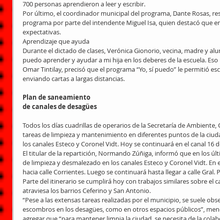
700 personas aprendieron a leer y escribir. 
Por último, el coordinador municipal del programa, Dante Rosas, res
programa por parte del intendente Miguel Isa, quien destacó que e
expectativas. 
Aprendizaje que ayuda 
Durante el dictado de clases, Verónica Gionorio, vecina, madre y alu
puedo aprender y ayudar a mi hija en los deberes de la escuela. Es
Omar Tintilay, precisó que el programa “Yo, sí puedo” le permitió esc
enviando cartas a largas distancias. 
Plan de saneamiento
de canales de desagües
Todos los días cuadrillas de operarios de la Secretaría de Ambiente, O
tareas de limpieza y mantenimiento en diferentes puntos de la ciud
los canales Esteco y Coronel Vidt. Hoy se continuará en el canal 16 
El titular de la repartición, Normando Zúñiga, informó que en los últ
de limpieza y desmalezado en los canales Esteco y Coronel Vidt. En e
hacia calle Corrientes. Luego se continuará hasta llegar a calle Gral. P
Parte del itinerario se cumplirá hoy con trabajos similares sobre el c
atraviesa los barrios Ceferino y San Antonio. 
“Pese a las extensas tareas realizadas por el municipio, se suele obs
escombros en los desagües, como en otros espacios públicos”, menc
agregar que “para mantener limpia la ciudad, se necesita de la colabo